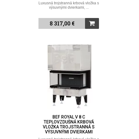
Luxusná trojstranná krbová vložka s
výsuvnými dvierkami, ...
8 317,00 €
BEF ROYAL V 8 C
TEPLOVZDUŠNÁ KRBOVÁ
VLOŽKA TROJSTRANNÁ S
VÝSUVNÝMI DVIERKAMI