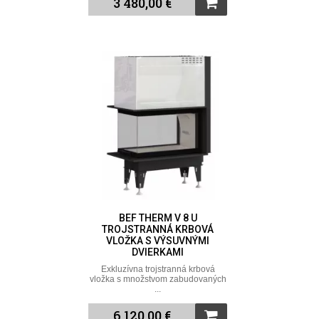
3 480,00 €
BEF THERM V 8 U
TROJSTRANNÁ KRBOVÁ
VLOŽKA S VÝSUVNÝMI
DVIERKAMI
Exkluzívna trojstranná krbová
vložka s množstvom zabudovaných
...
6 120,00 €