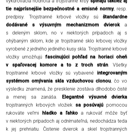
vykurovacia hodnota a trojstranné krby
spĺňajú taktiež aj
tie najprísnejšie bezpečnostné a emisné normy
, resp.
predpisy. Trojstranné krbové vložky sú
štandardne
dodávané s výsuvným mechanizmom dvierok
a
s deleným sklom, no v niektorých prípadoch aj s
ohýbaným sklom, kde je trojstranné sklo krbovej vložky
vyrobené z jedného jediného kusy skla. Trojstranné krbové
vložky umožňujú
fascinujúci pohľad na horiaci oheň
v spaľovacej komore a to z troch strán
. Všetky
trojstranné krbové vložky sú vybavené
integrovaným
systémom omývania skla vzduchovou clonou
, čo vo
výsledku znamená, že presklenie zostáva dlhodobo čisté
a menej sa zanáša.
Elegantné výsuvné dvierka
trojstranných krbových vložiek
sa posúvajú
pomocou
rukoväte veľmi
hladko a ľahko
a rukoväť môže byť
v niektorých prípadoch aj odnímateľná, nedochádza teda
k jej prehriatiu. Čistenie dvierok a skiel trojstranných