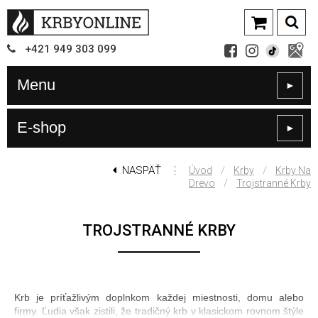
+421
949
303 099
Menu
►
E-shop
►
NASPÄŤ
⋮
/
/
Úvod
Krby
Krby Na
/
Drevo
Trojstranné Krby
TROJSTRANNÉ KRBY
Krb je príťažlivým doplnkom každej miestnosti, domu alebo
firmy. Ľudia však zistili, že tradičný krb v klasickom rovnom štýle