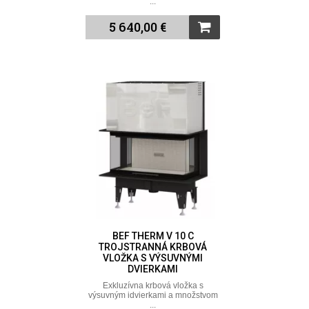
...
5 640,00 €
BEF THERM V 10 C
TROJSTRANNÁ KRBOVÁ
VLOŽKA S VÝSUVNÝMI
DVIERKAMI
Exkluzívna krbová vložka s
výsuvným idvierkami a množstvom
...