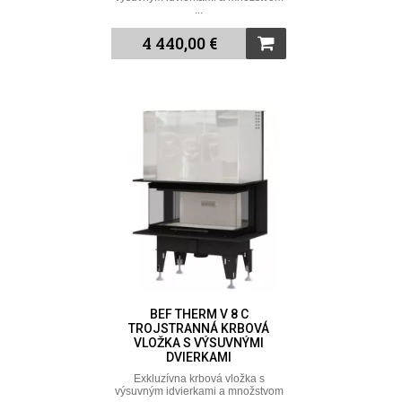
...
4 440,00 €
BEF THERM V 8 C
TROJSTRANNÁ KRBOVÁ
VLOŽKA S VÝSUVNÝMI
DVIERKAMI
Exkluzívna krbová vložka s
výsuvným idvierkami a množstvom