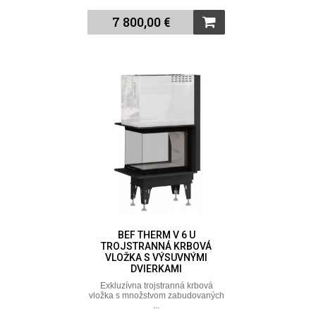
7 800,00 €
BEF THERM V 6 U
TROJSTRANNÁ KRBOVÁ
VLOŽKA S VÝSUVNÝMI
DVIERKAMI
Exkluzívna trojstranná krbová
vložka s množstvom zabudovaných
...