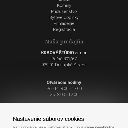
Komíny
Príslušenstvo
Bytové doplnky
Prihlásenie
Registrácia
Naša predajňa
KRBOVÉ ŠTÚDIO s. r. o.
Poľná 891/67
929 01 Dunajská Streda
Otváracie hodiny
:
Po - Pi: 8:00 - 17:00
So: 8:00 - 12:00
Nastavenie súborov cookies
Na fungovanie našej webovej stránky používame nevyhnutné