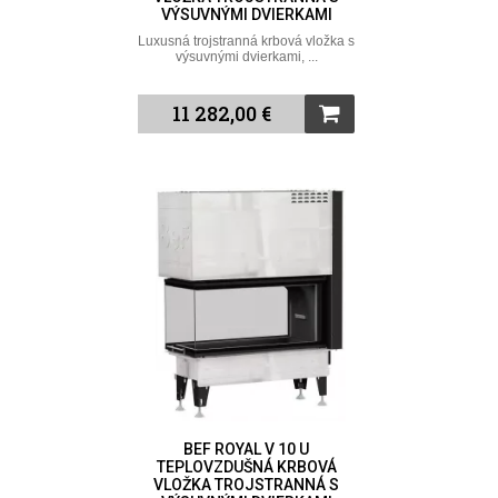
VÝSUVNÝMI DVIERKAMI
Luxusná trojstranná krbová vložka s
výsuvnými dvierkami, ...
11 282,00 €
BEF ROYAL V 10 U
TEPLOVZDUŠNÁ KRBOVÁ
VLOŽKA TROJSTRANNÁ S