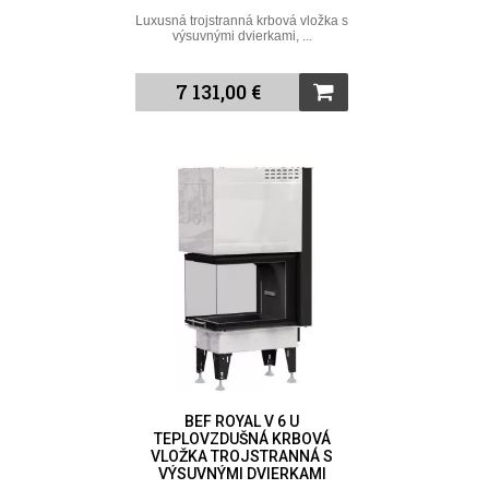
Luxusná trojstranná krbová vložka s
výsuvnými dvierkami, ...
7 131,00 €
BEF ROYAL V 6 U
TEPLOVZDUŠNÁ KRBOVÁ
VLOŽKA TROJSTRANNÁ S
VÝSUVNÝMI DVIERKAMI