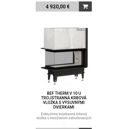
4 920,00 €
BEF THERM V 10 U
TROJSTRANNÁ KRBOVÁ
VLOŽKA S VÝSUVNÝMI
DVIERKAMI
Exkluzívna trojstranná krbová
vložka s množstvom zabudovaných
...