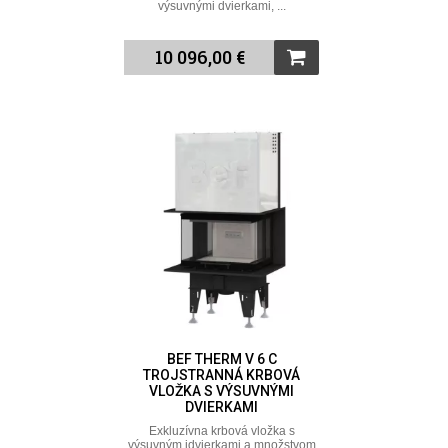
výsuvnými dvierkami, ...
10 096,00 €
BEF THERM V 6 C
TROJSTRANNÁ KRBOVÁ
VLOŽKA S VÝSUVNÝMI
DVIERKAMI
Exkluzívna krbová vložka s
výsuvným idvierkami a množstvom