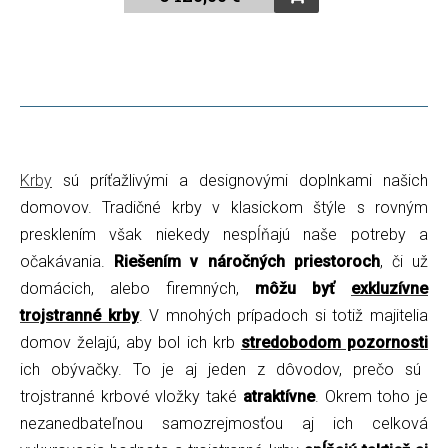
Krby
sú príťažlivými a designovými doplnkami našich
domovov. Tradičné krby v klasickom štýle s rovným
presklením však niekedy nespĺňajú naše potreby a
očakávania.
Riešením v náročných priestoroch
, či už
domácich, alebo firemných,
môžu byť
exkluzívne
trojstranné krby
. V mnohých prípadoch si totiž majitelia
domov želajú, aby bol ich krb
stredobodom pozornosti
ich obývačky. To je aj jeden z dôvodov, prečo sú
trojstranné krbové vložky také
atraktívne
. Okrem toho je
nezanedbateľnou samozrejmosťou aj ich celková