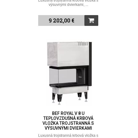
Luxusná trojstranná krbová vložka s
výsuvnými dvierkami, ...
9 202,00 €
BEF ROYAL V 8 U
TEPLOVZDUŠNÁ KRBOVÁ
VLOŽKA TROJSTRANNÁ S
VÝSUVNÝMI DVIERKAMI
Luxusná trojstranná krbová vložka s