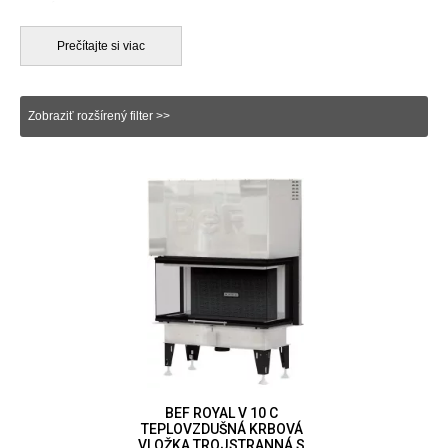
nespĺňa ich potreby. Výsledkom sú exkluzívne trojstranné krby
v náročných priestoroch alebo podnikoch. V mnohých prípadoch
si majitelia domov želajú, aby ich krb bol ústredným bodom
Prečítajte si viac
obývačky. Aj preto sú trojstranné krbové vložky atraktívnym
bodom priestoru. Okrem toho je samozrejmosťou vykurovacia
hodnota. Spĺňajú najnovšie bezpečnostné a emisné normy.
Zobraziť rozšírený filter >>
Trojstranné krby sa dodávajú štandardne s výsuvnými
dvierkami, v ojedinelých prípadoch z nerezovej ocele
a ohýbaným sklom, napríklad od výrobcu
BeF Home
. Tento typ
krbu umožňuje pohľad na oheň z troch strán. Všetky krbové
vložky sú vybavené integrovaným omývaním skla, čo znamená,
že sklo zostáva dlho čistý, menej sa zanášajú. Okrem toho
elegantné dvierka sa jednoducho posúvajú pomocou rukoväte,
v niektorých prípadoch môže byť aj odnímateľná. Čistenie
dvierok a skiel je veľmi jednoduché, sklá na dvierkach sú
samostatne otvárateľné do boku. Samozrejmosťou je aj externý
prívod vzduchu, liatinový rošt s popolníkom a možnosť čiernych
šamotov v ohnisku.
BEF ROYAL V 10 C
TEPLOVZDUŠNÁ KRBOVÁ
VLOŽKA TROJSTRANNÁ S