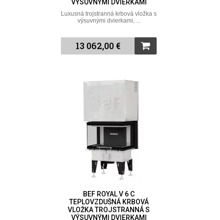
VÝSUVNÝMI DVIERKAMI
Luxusná trojstranná krbová vložka s
výsuvnými dvierkami, ...
13 062,00 €
BEF ROYAL V 6 C
TEPLOVZDUŠNÁ KRBOVÁ
VLOŽKA TROJSTRANNÁ S
VÝSUVNÝMI DVIERKAMI