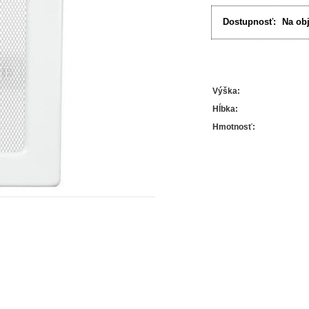
Dostupnosť:
Na ob
Výška
:
Hĺbka
:
Hmotnosť
: