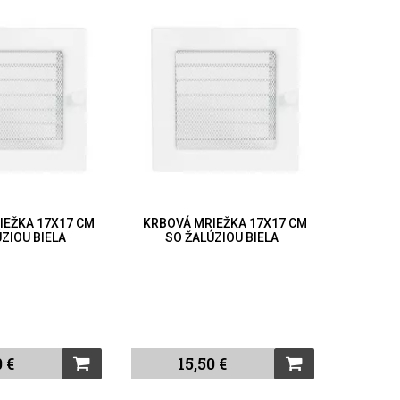
IEŽKA 17X17 CM
KRBOVÁ MRIEŽKA 17X17 CM
KRBOVÁ
ÚZIOU BIELA
SO ŽALÚZIOU BIELA
SO 
0 €
15,50 €
1