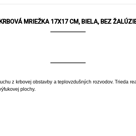
KRBOVÁ MRIEŽKA 17X17 CM, BIELA, BEZ ŽALÚZI
chu z krbovej obstavby a teplovzdušných rozvodov. Trieda rea
výfukovej plochy.