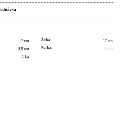
jednávku
Šírka
:
17 cm
17 cm
Farba
:
4,5 cm
biela
1 kg