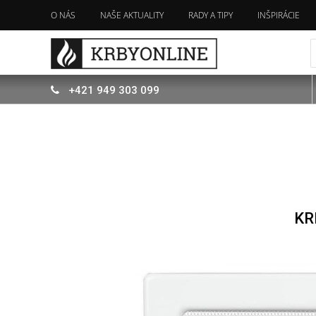
O NÁS
NAŠE AKTUALITY
RADY A TIPY
INŠPIRÁCIE
+421
949
303 099
KR