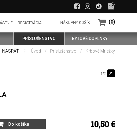
(0)
NÁKUPNÝ KOŠÍK
ÁSENIE
REGISTRÁCIA
PRÍSLUŠENSTVO
BYTOVÉ DOPLNKY
NASPÄŤ
⋮
/
/
Úvod
Príslušenstvo
Krbové Mriežky
1/2
ELA
10,50 €
Do košíka