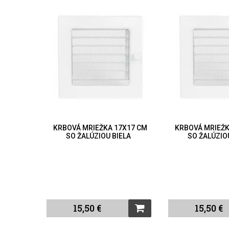
7X17 CM
KRBOVÁ MRIEŽKA 17X17 CM
KRBOVÁ MRIEŽK
IELA
SO ŽALÚZIOU BIELA
SO ŽALÚZIO
15,50 €
15,50 €