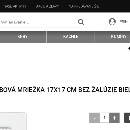
NAŠE AKTIVITY
AKCIE A ZĽAVY
NAJPREDÁVANEJŠIE
PRIHL
KRBY
KACHLE
KOMÍNY
BOVÁ MRIEŽKA 17X17 CM BEZ ŽALÚZIE BI
-
+