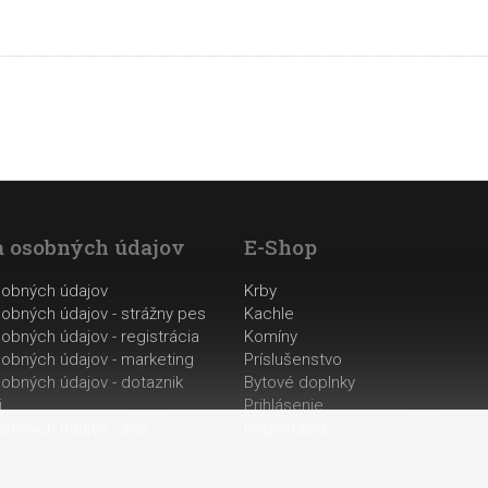
 osobných údajov
E-Shop
sobných údajov
Krby
obných údajov - strážny pes
Kachle
obných údajov - registrácia
Komíny
obných údajov - marketing
Príslušenstvo
obných údajov - dotaznik
Bytové doplnky
i
Prihlásenie
obných údajov - ads
Registrácia