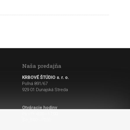
Naša predajňa
KRBOVÉ ŠTÚDIO s. r. o.
Poľná 891/67
929 01 Dunajská Streda
Otváracie hodiny
:
Po - Pi: 8:00 - 17:00
So: 8:00 - 12:00