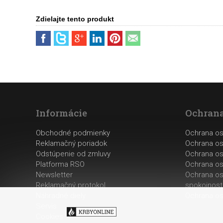
Zdielajte tento produkt
Informácie
Ochrana
Obchodné podmienky
Ochrana o
Reklamačný poriadok
Ochrana os
Odstúpenie od zmluvy
Ochrana os
Platforma RSO
Ochrana os
Newsletter
Ochrana os
Reklamačný protokol
spokojnost
Náhradné diely
Ochrana os
Servis
Cookies