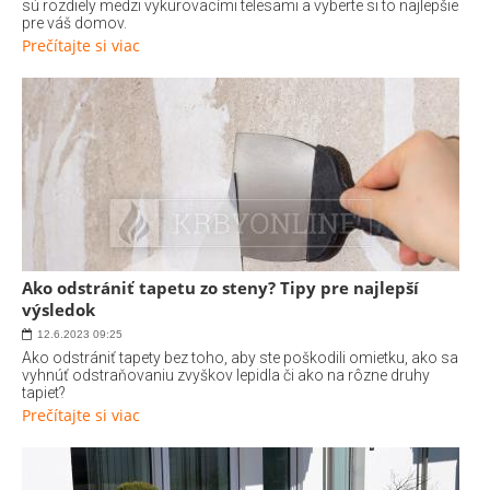
sú rozdiely medzi vykurovacími telesami a vyberte si to najlepšie
pre váš domov.
Prečítajte si viac
Ako odstrániť tapetu zo steny? Tipy pre najlepší
výsledok
12.6.2023
09:25
Ako odstrániť tapety bez toho, aby ste poškodili omietku, ako sa
vyhnúť odstraňovaniu zvyškov lepidla či ako na rôzne druhy
tapiet?
Prečítajte si viac