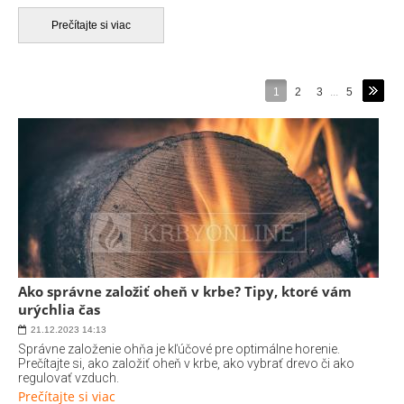
krbových kachlí
, určite by ste sa mali
dôkladne
Prečítajte si viac
sústrediť
na niekoľko
dôležitých
parametrov ešte pred
tým, než sa definitívne rozhodnete.
Krby a krbové vložky
všeobecne rozdeľujeme do niekoľkých základných
skupín z hľadiska ich
funkcie
,
využiteľnosti
,
výkonu
a
1
2
3
...
5
odovzdávania tepla
.
Ako správne založiť oheň v krbe? Tipy, ktoré vám
urýchlia čas
21.12.2023
14:13
Správne založenie ohňa je kľúčové pre optimálne horenie.
Prečítajte si, ako založiť oheň v krbe, ako vybrať drevo či ako
regulovať vzduch.
Prečítajte si viac