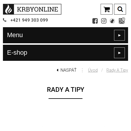
+421
949
303 099
Menu
►
E-shop
►
NASPÄŤ
⋮
/
Úvod
Rady A Tipy
RADY A TIPY
V prípade, ak uvažujete nad kúpou
krbovej vložky
, alebo