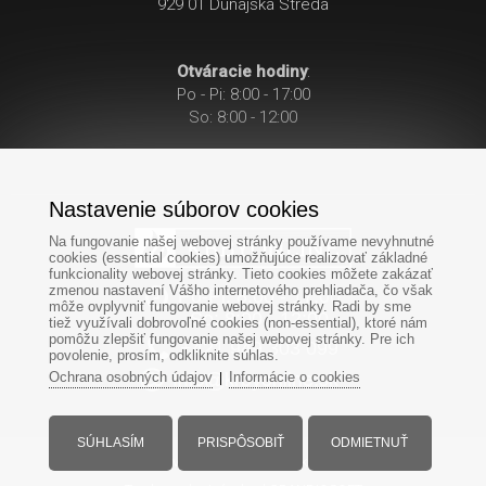
929 01 Dunajská Streda
Otváracie hodiny
:
Po - Pi: 8:00 - 17:00
So: 8:00 - 12:00
Nastavenie súborov cookies
Na fungovanie našej webovej stránky používame nevyhnutné
cookies (essential cookies) umožňujúce realizovať základné
funkcionality webovej stránky. Tieto cookies môžete zakázať
zmenou nastavení Vášho internetového prehliadača, čo však
Po-Pi: 8:00 - 17:00
môže ovplyvniť fungovanie webovej stránky. Radi by sme
So: 8:00 - 12:00
tiež využívali dobrovoľné cookies (non-essential), ktoré nám
pomôžu zlepšiť fungovanie našej webovej stránky. Pre ich
+421
949
303 099
povolenie, prosím, odkliknite súhlas.
Ochrana osobných údajov
Informácie o cookies
|
SÚHLASÍM
PRISPÔSOBIŤ
ODMIETNUŤ
Všetky práva vyhradené - www.krbyonline.sk