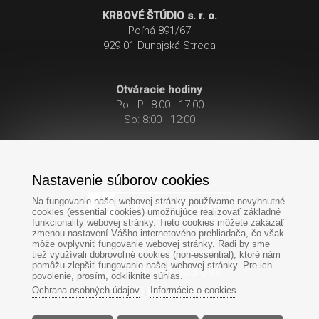
KRBOVÉ ŠTÚDIO s. r. o.
Poľná 891/67
929 01 Dunajská Streda
Otváracie hodiny
:
Po - Pi: 8:00 - 17:00
So: 8:00 - 12:00
Nastavenie súborov cookies
Na fungovanie našej webovej stránky používame nevyhnutné
cookies (essential cookies) umožňujúce realizovať základné
funkcionality webovej stránky. Tieto cookies môžete zakázať
zmenou nastavení Vášho internetového prehliadača, čo však
Po-Pi: 8:00 - 17:00
môže ovplyvniť fungovanie webovej stránky. Radi by sme
So: 8:00 - 12:00
tiež využívali dobrovoľné cookies (non-essential), ktoré nám
pomôžu zlepšiť fungovanie našej webovej stránky. Pre ich
+421
949
303 099
povolenie, prosím, odkliknite súhlas.
Ochrana osobných údajov
Informácie o cookies
|