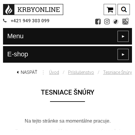
+421
949
303 099
Menu
►
E-shop
►
NASPÄŤ
⋮
/
/
Úvod
Príslušenstvo
Tesniace Šnúry
TESNIACE ŠNÚRY
Na tejto stránke sa momentálne pracuje.
Tento sortiment si môžete osobne pozrieť
v našej