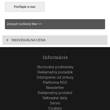
predajni
, kde máme pre vás obrovskú ponuku.
Prečítajte si viac
Zobraziť rozšírený filter >>
INDIVIDUÁLNA CENA
Informácie
Obchodné podmienky
Reklamačný poriadok
Odstúpenie od zmluvy
Platforma RSO
Newsletter
Reklamačný protokol
Náhradné diely
Servis
Cookies