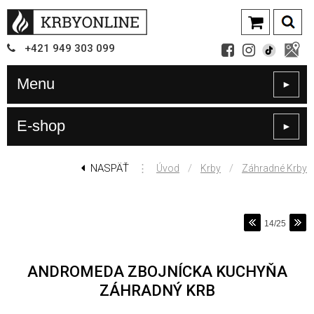
+421
949
303 099
Menu
►
E-shop
►
NASPÄŤ
⋮
/
/
Úvod
Krby
Záhradné Krby
14/25
ANDROMEDA ZBOJNÍCKA KUCHYŇA
ZÁHRADNÝ KRB