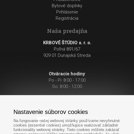
Bytové doplnky
Prihlásenie
Registrácia
Naša predajňa
KRBOVÉ ŠTÚDIO s. r. o.
Poľná 891/67
929 01 Dunajská Streda
Otváracie hodiny
:
Po - Pi: 8:00 - 17:00
So: 8:00 - 12:00
Nastavenie súborov cookies
Na fungovanie našej webovej stránky používame nevyhnutné
cookies (essential cookies) umožňujúce realizovať základné
funkcionality webovej stránky. Tieto cookies môžete zakázať