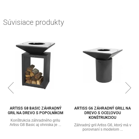
Súvisiace produkty
ARTISS G6 ZÁHRADNÝ GRILL NA
ARTISS G1 ZÁHRADNÝ GRIL NA
DREVO S OCEĽOVOU
DREVO S GRAFITOVOU FARBOU
KONŠTRUKCIOU
Predstavujeme záhradný gril G1
pre skvelý zážitok z grilovania. ...
Záhradný gril Artiss G6, ktorý má v
porovnaní s modelom ...