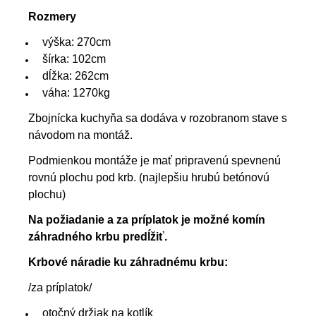
Rozmery
výška: 270cm
šírka: 102cm
dĺžka: 262cm
váha: 1270kg
Zbojnícka kuchyňa sa dodáva v rozobranom stave s
návodom na montáž.
Podmienkou montáže je mať pripravenú spevnenú
rovnú plochu pod krb. (najlepšiu hrubú betónovú
plochu)
Na požiadanie a za príplatok je možné komín
záhradného krbu predĺžiť.
Krbové náradie ku záhradnému krbu:
/za príplatok/
otočný držiak na kotlík