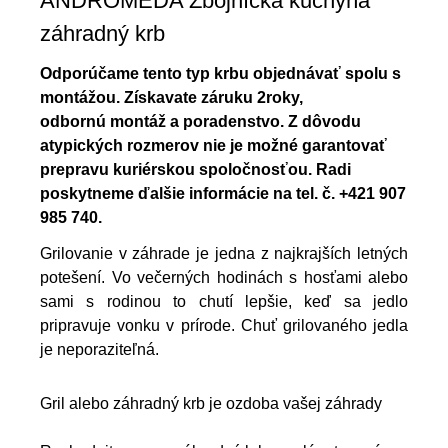
ANDROMEDA Zbojnícka kuchyňa
záhradný krb
Odporúčame tento typ krbu objednávať spolu s
montážou. Získavate záruku 2roky,
odbornú montáž a poradenstvo. Z dôvodu
atypických rozmerov nie je možné garantovať
prepravu kuriérskou spoločnosťou. Radi
poskytneme ďalšie informácie na tel. č. +421 907
985 740.
Grilovanie v záhrade je jedna z najkrajších letných
potešení. Vo večerných hodinách s hosťami alebo
sami s rodinou to chutí lepšie, keď sa jedlo
pripravuje vonku v prírode. Chuť grilovaného jedla
je neporaziteľná.
Gril alebo záhradný krb je ozdoba vašej záhrady