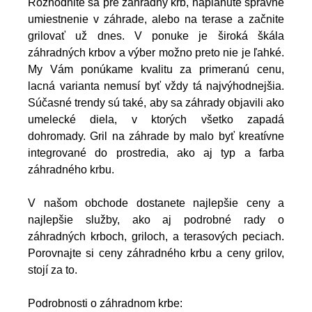
Rozhodnite sa pre záhradný krb, naplánute správne
umiestnenie v záhrade, alebo na terase a začnite
grilovať už dnes. V ponuke je široká škála
záhradných krbov a výber možno preto nie je ľahké.
My Vám ponúkame kvalitu za primeranú cenu,
lacná varianta nemusí byť vždy tá najvýhodnejšia.
Súčasné trendy sú také, aby sa záhrady objavili ako
umelecké diela, v ktorých všetko zapadá
dohromady. Gril na záhrade by malo byť kreatívne
integrované do prostredia, ako aj typ a farba
záhradného krbu.
V našom obchode dostanete najlepšie ceny a
najlepšie služby, ako aj podrobné rady o
záhradných krboch, griloch, a terasových peciach.
Porovnajte si ceny záhradného krbu a ceny grilov,
stojí za to.
Podrobnosti o záhradnom krbe: