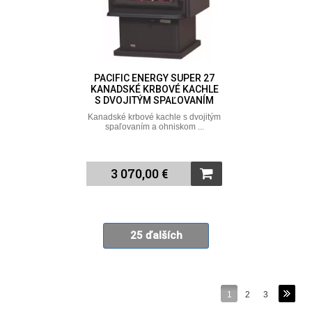
PACIFIC ENERGY SUPER 27
KANADSKÉ KRBOVÉ KACHLE
S DVOJITÝM SPAĽOVANÍM
Kanadské krbové kachle s dvojitým
spaľovaním a ohniskom ...
3 070,00 €
25 ďalších
1
2
3