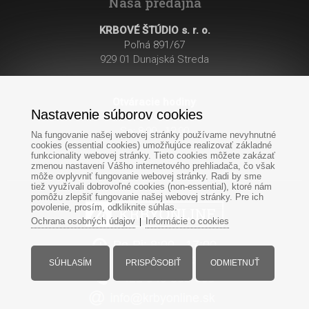
Naša predajňa
KRBOVÉ ŠTÚDIO s. r. o.
Poľná 891/67
929 01 Dunajská Streda
Otváracie hodiny
:
Nastavenie súborov cookies
Po - Pi: 8:00 - 17:00
So: 8:00 - 12:00
Na fungovanie našej webovej stránky používame nevyhnutné
cookies (essential cookies) umožňujúce realizovať základné
funkcionality webovej stránky. Tieto cookies môžete zakázať
zmenou nastavení Vášho internetového prehliadača, čo však
môže ovplyvniť fungovanie webovej stránky. Radi by sme
tiež využívali dobrovoľné cookies (non-essential), ktoré nám
pomôžu zlepšiť fungovanie našej webovej stránky. Pre ich
povolenie, prosím, odkliknite súhlas.
Ochrana osobných údajov
Informácie o cookies
|
Po-Pi: 8:00 - 17:00
So: 8:00 - 12:00
SÚHLASÍM
PRISPÔSOBIŤ
ODMIETNUŤ
+421
949
303 099