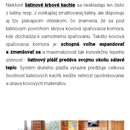
Niektoré
liatinové krbové kachle
sa neskla
dajú len čisto
z liatiny, resp. z vonkajšej smaltovanej liatiny, ale disponujú
aj tzv. plávajúcim ohniskom, čo znamená, že sa pod
liatinovým povrchom skrýva kovová spaľovacia komora,
kde dochádza k samotnému spaľovaniu. Takáto kovová
spaľovacia komora je
schopná voľne expandovať
a zmenšovať sa
a maximalizovať tak konvekčnú tepelnú
účinnosť -
liatinový plášť predáva svojmu okoliu sálavé
teplo
. Systém druhého plášťa výrazne predlžuje celkovú
životnosť liatinových kachlí, keďže nehrozí opotrebovanie
a únava kovových materiálov.