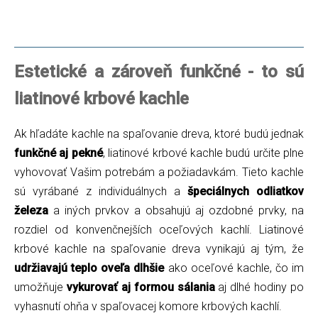
Estetické a zároveň funkčné - to sú
liatinové krbové kachle
Ak hľadáte kachle na spaľovanie dreva, ktoré budú jednak
funkčné aj pekné
, liatinové krbové kachle budú určite plne
vyhovovať Vašim potrebám a požiadavkám. Tieto kachle
sú vyrábané z individuálnych a
špeciálnych odliatkov
železa
a iných prvkov a obsahujú aj ozdobné prvky, na
rozdiel od konvenčnejších oceľových kachlí. Liatinové
krbové kachle na spaľovanie dreva vynikajú aj tým, že
udržiavajú teplo oveľa dlhšie
ako oceľové kachle, čo im
umožňuje
vykurovať aj formou sálania
aj dlhé hodiny po
vyhasnutí ohňa v spaľovacej komore krbových kachlí.