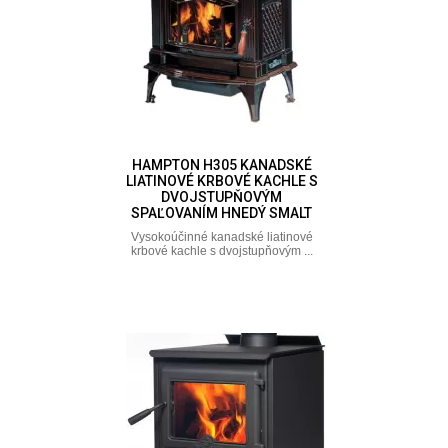
HAMPTON H305 KANADSKÉ
LIATINOVÉ KRBOVÉ KACHLE S
DVOJSTUPŇOVÝM
SPAĽOVANÍM HNEDÝ SMALT
Vysokoúčinné kanadské liatinové
krbové kachle s dvojstupňovým ...