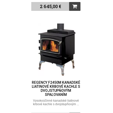
2 645,00 €
REGENCY F2450M KANADSKÉ
LIATINOVÉ KRBOVÉ KACHLE S
DVOJSTUPŇOVÝM
SPAĽOVANÍM
Vysokoúčinné kanadské liatinové
krbové kachle s dvojstupňovým ...