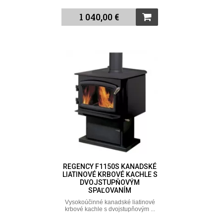
1 040,00 €
REGENCY F1150S KANADSKÉ
LIATINOVÉ KRBOVÉ KACHLE S
DVOJSTUPŇOVÝM
SPAĽOVANÍM
Vysokoúčinné kanadské liatinové
krbové kachle s dvojstupňovým ...