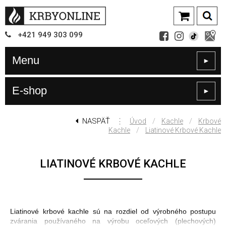
+421
949
303 099
Menu
►
E-shop
►
NASPÄŤ
⋮
/
/
Úvod
Kachle
Krbové
/
Kachle
Liatinové Krbové Kachle
LIATINOVÉ KRBOVÉ KACHLE
Liatinové krbové kachle sú na rozdiel od výrobného postupu
zvárania používaného na výrobu oceľových (plechových)