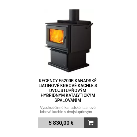
REGENCY F5200B KANADSKÉ
LIATINOVÉ KRBOVÉ KACHLE S
DVOJSTUPŇOVÝM
HYBRIDNÝM KATALYTICKÝM
SPAĽOVANÍM
Vysokoúčinné kanadské liatinové
krbové kachle s dvojstupňovým ...
5 830,00 €