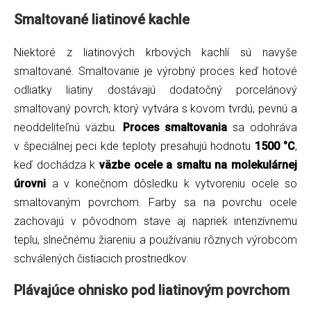
Smaltované liatinové kachle
Niektoré z liatinových krbových kachlí sú navyše
smaltované. Smaltovanie je výrobný proces keď hotové
odliatky liatiny dostávajú dodatočný porcelánový
smaltovaný povrch, ktorý vytvára s kovom tvrdú, pevnú a
neoddeliteľnú väzbu.
Proces smaltovania
sa odohráva
v špeciálnej peci kde teploty presahujú hodnotu
1500 °C
,
keď dochádza k
väzbe ocele a smaltu na molekulárnej
úrovni
a v konečnom dôsledku k vytvoreniu ocele so
smaltovaným povrchom. Farby sa na povrchu ocele
zachovajú v pôvodnom stave aj napriek intenzívnemu
teplu, slnečnému žiareniu a používaniu rôznych výrobcom
schválených čistiacich prostriedkov.
Plávajúce ohnisko pod liatinovým povrchom