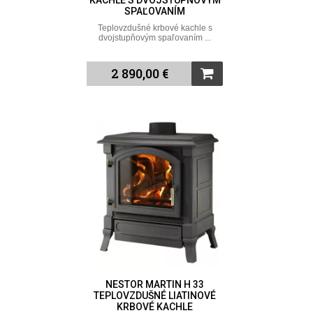
KACHLE S DVOJSTUPŇOVÝM
SPAĽOVANÍM
Teplovzdušné krbové kachle s
dvojstupňovým spaľovaním ...
2 890,00 €
NESTOR MARTIN H 33
TEPLOVZDUŠNÉ LIATINOVÉ
KRBOVÉ KACHLE