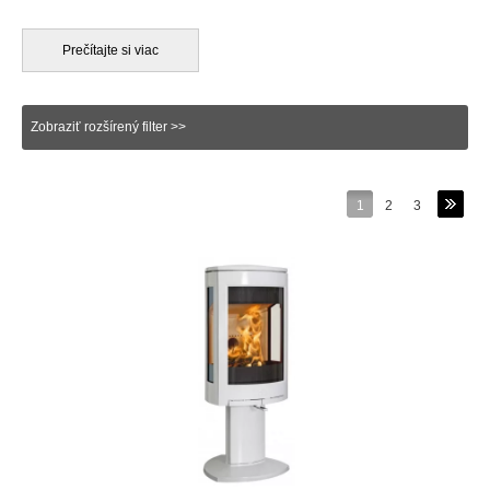
krbových kachlí, vyrábané liatím zoztaveného železa, ktoré sa
nalieva do špeciálnych odliatkových foriem. Následne sa po
vychladnutí jednotlivé časti zmontujú do konečného tvaru
Prečítajte si viac
krbových kachlí. Liatinové krbové kachle na spaľovanie dreva,
sú pri ich riadnom používaní v súlade s odporúčaním výrobcu
vysoko účinné a ich povch nepraská. V opačnom prípade, pri
Zobraziť rozšírený filter >>
nadmernom a opakovanom vystavení liatinového materiálu
extrémne vysokým teplotám sa liatina môže poškodiť a aj keď je
liatina, ako maateriál vysoko odolný, nakoniec môže aj prasknúť.
Liatinové krbové kachle, oproti plechovým kachliam disponujú aj
1
2
3
schopnosťou čiastočnej akumulácie, teda sú schopné získané
teplo vyžarovať do priestoru sálaním aj po vyhasnutí samotného
ohňa v spaľovacej komore.