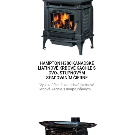
HAMPTON H300 KANADSKÉ
LIATINOVÉ KRBOVÉ KACHLE S
DVOJSTUPŇOVÝM
SPAĽOVANÍM ČIERNE
Vysokoúčinné kanadské liatinové
krbové kachle s dvojstupňovým ...