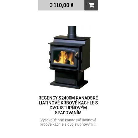
3 110,00 €
REGENCY S2400M KANADSKÉ
LIATINOVÉ KRBOVÉ KACHLE S
DVOJSTUPŇOVÝM
SPAĽOVANÍM
Vysokoúčinné kanadské liatinové
krbové kachle s dvojstupňovým ...