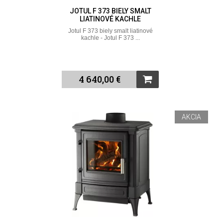
JOTUL F 373 BIELY SMALT
LIATINOVÉ KACHLE
Jotul F 373 biely smalt liatinové
kachle - Jotul F 373 ...
4 640,00 €
AKCIA