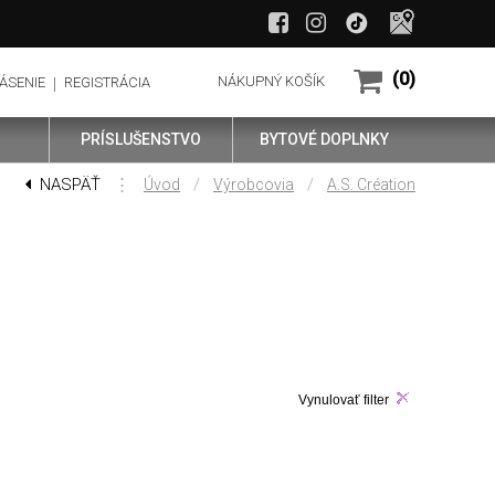
(0)
NÁKUPNÝ KOŠÍK
ÁSENIE
REGISTRÁCIA
PRÍSLUŠENSTVO
BYTOVÉ DOPLNKY
NASPÄŤ
⋮
/
/
Úvod
Výrobcovia
A.S. Création
Vynulovať filter