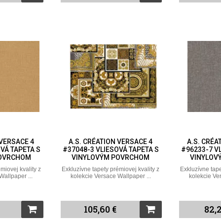
 VERSACE 4
A.S. CRÉATION VERSACE 4
A.S. CRÉA
VÁ TAPETA S
#37048-3 VLIESOVÁ TAPETA S
#96233-7 V
POVRCHOM
VINYLOVÝM POVRCHOM
VINYLOV
miovej kvality z
Exkluzívne tapety prémiovej kvality z
Exkluzívne tape
Wallpaper ...
kolekcie Versace Wallpaper ...
kolekcie Ve
105,60 €
82,2