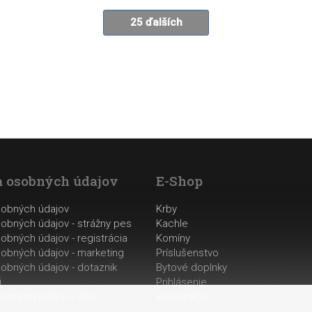
25 ďalších
 osobných údajov
E-Shop
sobných údajov
Krby
obných údajov - strážny pes
Kachle
obných údajov - registrácia
Komíny
obných údajov - marketing
Príslušenstvo
obných údajov - dotaznik
Bytové doplnky
i
Prihlásenie
obných údajov - ads
Registrácia