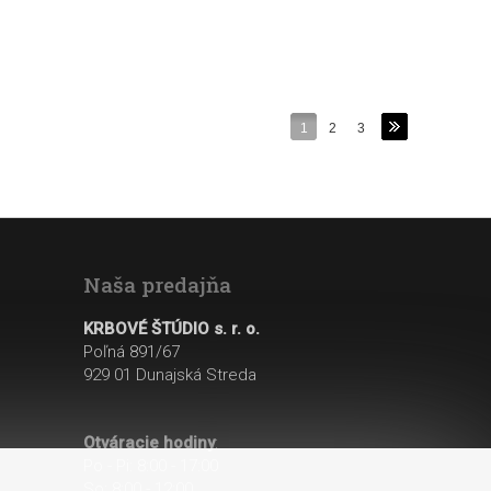
1
2
3
Naša predajňa
KRBOVÉ ŠTÚDIO s. r. o.
Poľná 891/67
929 01 Dunajská Streda
Otváracie hodiny
:
Po - Pi: 8:00 - 17:00
So: 8:00 - 12:00