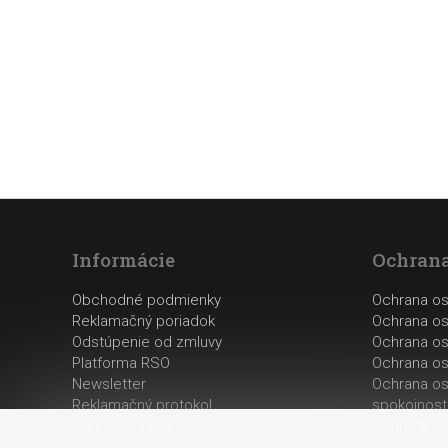
Informácie
Ochrana
Obchodné podmienky
Ochrana o
Reklamačný poriadok
Ochrana os
Odstúpenie od zmluvy
Ochrana os
Platforma RSO
Ochrana os
Newsletter
Ochrana os
Reklamačný protokol
spokojnost
Náhradné diely
Ochrana os
Servis