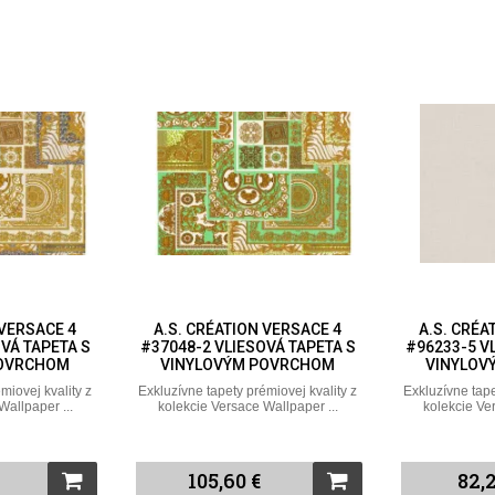
 VERSACE 4
A.S. CRÉATION VERSACE 4
A.S. CRÉA
VÁ TAPETA S
#37048-2 VLIESOVÁ TAPETA S
#96233-5 V
POVRCHOM
VINYLOVÝM POVRCHOM
VINYLOV
miovej kvality z
Exkluzívne tapety prémiovej kvality z
Exkluzívne tape
Wallpaper ...
kolekcie Versace Wallpaper ...
kolekcie Ve
105,60 €
82,2