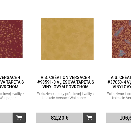
 VERSACE 4
A.S. CRÉATION VERSACE 4
A.S. CRÉA
VÁ TAPETA S
#93591-3 VLIESOVÁ TAPETA S
#37053-4 V
POVRCHOM
VINYLOVÝM POVRCHOM
VINYLOV
miovej kvality z
Exkluzívne tapety prémiovej kvality z
Exkluzívne tape
Wallpaper ...
kolekcie Versace Wallpaper ...
kolekcie Ve
82,20 €
105,