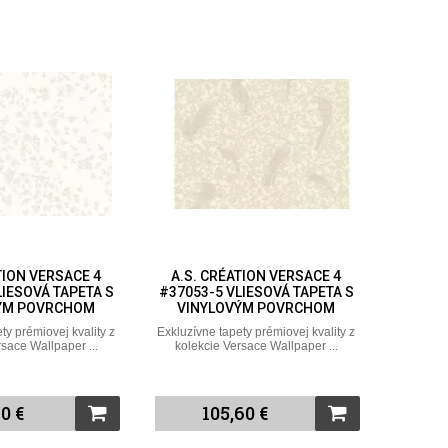
TION VERSACE 4
A.S. CRÉATION VERSACE 4
LIESOVÁ TAPETA S
#37053-5 VLIESOVÁ TAPETA S
ÝM POVRCHOM
VINYLOVÝM POVRCHOM
ty prémiovej kvality z
Exkluzívne tapety prémiovej kvality z
rsace Wallpaper ...
kolekcie Versace Wallpaper ...
0 €
105,60 €