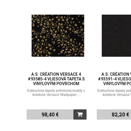
A.S. CRÉATION VERSACE 4
A.S. CRÉATION
#93585-4 VLIESOVÁ TAPETA S
#93591-4 VLIESO
VINYLOVÝM POVRCHOM
VINYLOVÝM 
Exkluzívne tapety prémiovej kvality z
Exkluzívne tapety pré
kolekcie Versace Wallpaper ...
kolekcie Versace 
98,40 €
82,20 €