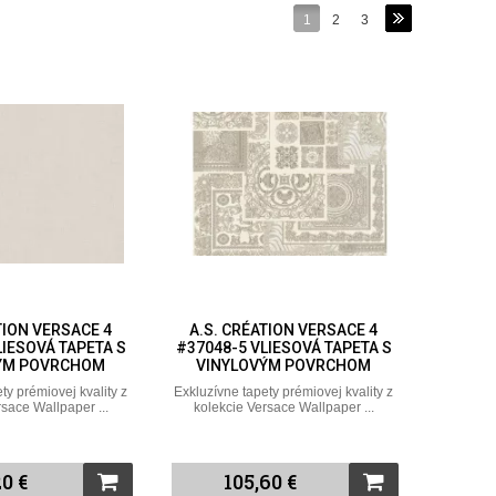
1
2
3
TION VERSACE 4
A.S. CRÉATION VERSACE 4
LIESOVÁ TAPETA S
#37048-5 VLIESOVÁ TAPETA S
ÝM POVRCHOM
VINYLOVÝM POVRCHOM
ty prémiovej kvality z
Exkluzívne tapety prémiovej kvality z
rsace Wallpaper ...
kolekcie Versace Wallpaper ...
0 €
105,60 €