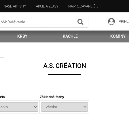
NAŠE AKTIVITY
AKCIE A ZĽAVY
NAJPREDÁVANEJŠIE
PRIHL
KRBY
KACHLE
KOMÍNY
A.S. CRÉATION
cia
Základné farby