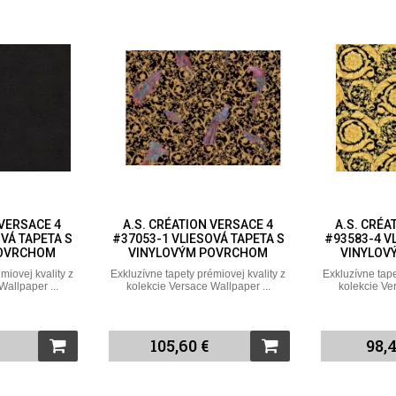
 VERSACE 4
A.S. CRÉATION VERSACE 4
A.S. CRÉA
VÁ TAPETA S
#37053-1 VLIESOVÁ TAPETA S
#93583-4 V
POVRCHOM
VINYLOVÝM POVRCHOM
VINYLOV
miovej kvality z
Exkluzívne tapety prémiovej kvality z
Exkluzívne tape
Wallpaper ...
kolekcie Versace Wallpaper ...
kolekcie Ve
105,60 €
98,4