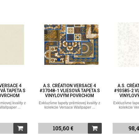
 VERSACE 4
A.S. CRÉATION VERSACE 4
A.S. CRÉA
VÁ TAPETA S
#37048-1 VLIESOVÁ TAPETA S
#93585-2 V
POVRCHOM
VINYLOVÝM POVRCHOM
VINYLOV
miovej kvality z
Exkluzívne tapety prémiovej kvality z
Exkluzívne tape
Wallpaper ...
kolekcie Versace Wallpaper ...
kolekcie Ve
105,60 €
98,4