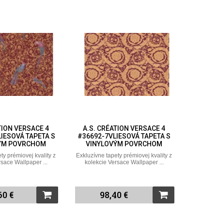
TION VERSACE 4
A.S. CRÉATION VERSACE 4
LIESOVÁ TAPETA S
#36692-7VLIESOVÁ TAPETA S
ÝM POVRCHOM
VINYLOVÝM POVRCHOM
ty prémiovej kvality z
Exkluzívne tapety prémiovej kvality z
rsace Wallpaper ...
kolekcie Versace Wallpaper ...
60 €
98,40 €