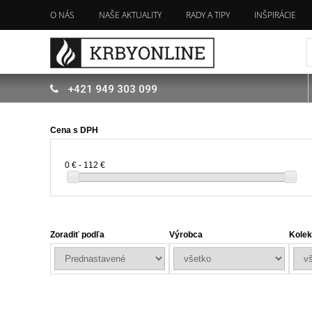
O NÁS
NAŠE AKTUALITY
RADY A TIPY
INŠPIRÁCIE
+421
949
303 099
Cena s DPH
0 € - 112 €
Zoradiť podľa
Výrobca
Kolek