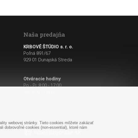
Naša predajňa
KRBOVÉ ŠTÚDIO s. r. o.
Poľná 891/67
929 01 Dunajská Streda
Otváracie hodiny
:
Po - Pi: 8:00 - 17:00
So: 8:00 - 12:00
lity webovej stránky. Tieto cookies môžete zakázať
i dobrovoľné cookies (non-essential), ktoré nám