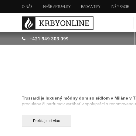
O NÁS
NAŠE AKTUALITY
RADY A TIPY
INŠPIRÁCIE
+421
949
303 099
Trussardi je
luxusný módny dom so sídlom v Miláne v T
produktov či parfumov vyrábať v spolupráci s renomovano
najväčšími trhmi v Taliansku a Japonsku. Ľahšie ako kedyk
najnovších kolekcií vliesových tapiet.
Prečítajte si viac
V našej ponuke nájdete len tie
najkvalitnejšie modely tap
farebne a tvarovo stále, nehorľavé a priedušné. Sú vďaka t