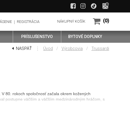
(0)
NÁKUPNÝ KOŠÍK
ÁSENIE
REGISTRÁCIA
PRÍSLUŠENSTVO
BYTOVÉ DOPLNKY
NASPÄŤ
⋮
/
/
Úvod
Výrobcovia
Trussardi
1. V 80. rokoch spoločnosť začala okrem kožených
stával postupne väčším a väčším medzinárodným hráčom, s
jedinečnosti a elegancie
z dielne Trussardi a jej
omu sú odolné voči mechanickému poškodeniu a vode, sú