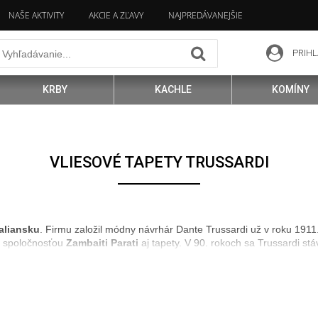
NAŠE AKTIVITY
AKCIE A ZĽAVY
NAJPREDÁVANEJŠIE
PRIHL
KRBY
KACHLE
KOMÍNY
VLIESOVÉ TAPETY TRUSSARDI
aliansku
. Firmu založil módny návrhár Dante Trussardi už v roku 191
u spoločnosťou
Zambaiti Parati
aj tapety. V 90. rokoch sa Trussardi 
oľvek v minulosti, môžete už dnes aj vy mať na stene
nádych luxusu, 
iet Trussardi
, aké dnešný trh ponúka. Vyrábajú sa z vliesu, vďaka č
omu skvelou investíciou, ktorá sa vám svojou trvácnosťou vyplatí.