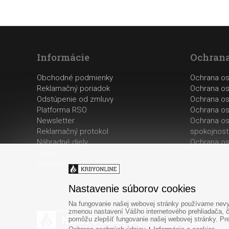
Informácie
Ochrana
Obchodné podmienky
Ochrana o
Reklamačný poriadok
Ochrana os
Odstúpenie od zmluvy
Ochrana os
Platforma RSO
Ochrana os
Newsletter
Ochrana os
Reklamačný protokol
spokojnost
Náhradné diely
Ochrana os
Servis
Cookies
Nastavenie súborov cookies
Na fungovanie našej webovej stránky používame nevyh
zmenou nastavení Vášho internetového prehliadača, č
Po-Pi
pomôžu zlepšiť fungovanie našej webovej stránky. Pre 