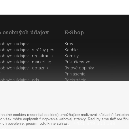
 osobných údajov
E-Shop
sobných údajov
Krby
obných údajov - strážny pes
Kachle
obných údajov - registrácia
Komíny
obných údajov - marketing
Príslušenstvo
obných údajov - dotaznik
Bytové doplnky
i
Prihlásenie
obných údajov - ads
Registrácia
nutné cookies (essential cookies) umožňujúce realizovať základné funkciona
o však môže ovplyvniť fungovanie webovej stránky. Radi by sme tiež využíval
: 8:00 - 17:00
+421
949
303 099
ich povolenie, prosím, odkliknite súhlas.