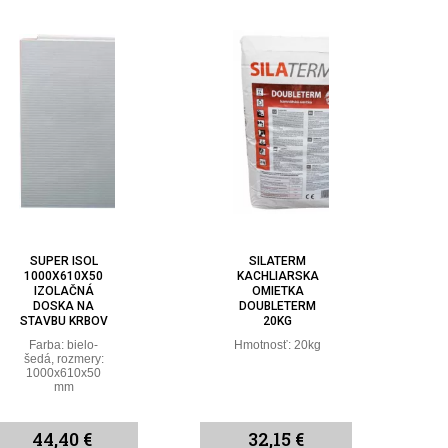
SUPER ISOL
SILATERM
1000X610X50
KACHLIARSKA
IZOLAČNÁ
OMIETKA
DOSKA NA
DOUBLETERM
STAVBU KRBOV
20KG
Farba: bielo-
Hmotnosť: 20kg
šedá, rozmery:
1000x610x50
mm
44,40 €
32,15 €