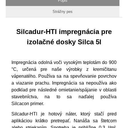
Popis
Strážny pes
Silcadur-HTI impregnácia pre
izolačné dosky Silca 5l
Impregnácia odolná voči vysokým teplotám do 900
°C, určená pre naše výrobky z kremičitanu
vápenatého. Používa sa na spevňovanie povrchov
a viazanie prachu. Impregnácia sa nepoužíva ako
podklad pre následné omietanie/spájanie v oblasti
stavebníctva, na to sa naďalej používa
Silcacon primer.
Silcadur-HTI je hotový náter, ktorý stačí pred
aplikáciou krátko pretrepať. Nanáša sa štetcom
alebo striekaním. Spotreba je približne 0,3 l/m².