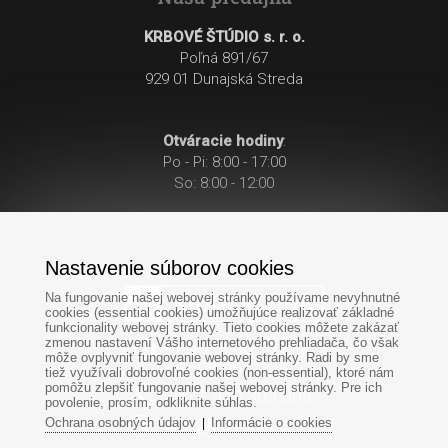
KRBOVÉ ŠTÚDIO s. r. o.
Poľná 891/67
929 01 Dunajská Streda
Otváracie hodiny
:
Po - Pi: 8:00 - 17:00
So: 8:00 - 12:00
Nastavenie súborov cookies
Na fungovanie našej webovej stránky používame nevyhnutné
cookies (essential cookies) umožňujúce realizovať základné
funkcionality webovej stránky. Tieto cookies môžete zakázať
zmenou nastavení Vášho internetového prehliadača, čo však
Po-Pi: 8:00 - 17:00
môže ovplyvniť fungovanie webovej stránky. Radi by sme
So: 8:00 - 12:00
tiež využívali dobrovoľné cookies (non-essential), ktoré nám
pomôžu zlepšiť fungovanie našej webovej stránky. Pre ich
+421
949
303 099
povolenie, prosím, odkliknite súhlas.
Ochrana osobných údajov
Informácie o cookies
|