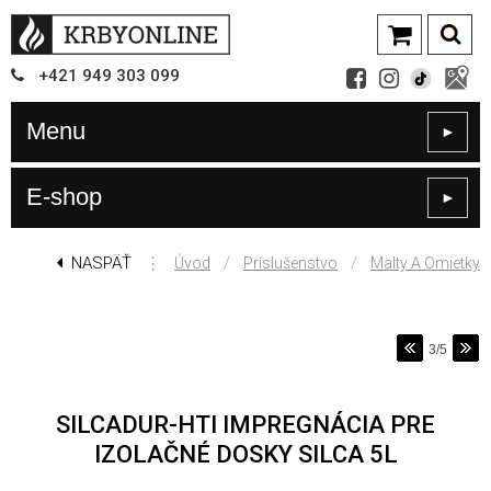
+421
949
303 099
Menu
►
E-shop
►
NASPÄŤ
⋮
/
/
Úvod
Príslušenstvo
Malty A Omietky
3/5
SILCADUR-HTI IMPREGNÁCIA PRE
IZOLAČNÉ DOSKY SILCA 5L