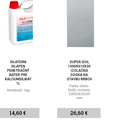
SILATERM
SUPER ISOL
SILAPEN
1000X610X30
PENETRAČNÝ
IZOLAČNÁ
NÁTER PRE
DOSKA NA
KALCIUMSILIKÁT
STAVBU KRBOV
1L
Farba: bielo-
šedá, rozmery:
Hmotnosť: 1kg
1000x610x30
mm
14,60 €
26,60 €