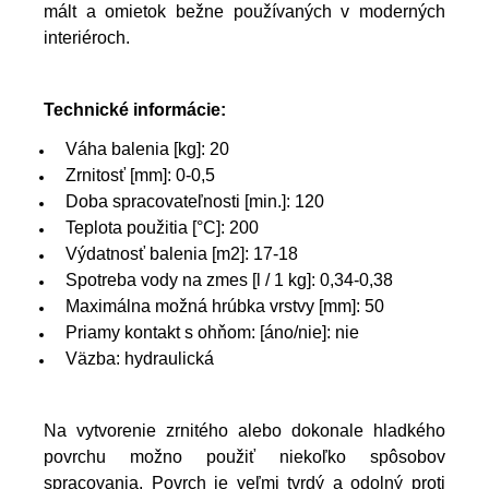
mált a omietok bežne používaných v moderných
interiéroch.
Technické informácie:
Váha balenia [kg]: 20
Zrnitosť [mm]: 0-0,5
Doba spracovateľnosti [min.]: 120
Teplota použitia [°C]: 200
Výdatnosť balenia [m2]: 17-18
Spotreba vody na zmes [l / 1 kg]: 0,34-0,38
Maximálna možná hrúbka vrstvy [mm]: 50
Priamy kontakt s ohňom: [áno/nie]: nie
Väzba: hydraulická
Na vytvorenie zrnitého alebo dokonale hladkého
povrchu možno použiť niekoľko spôsobov
spracovania. Povrch je veľmi tvrdý a odolný proti