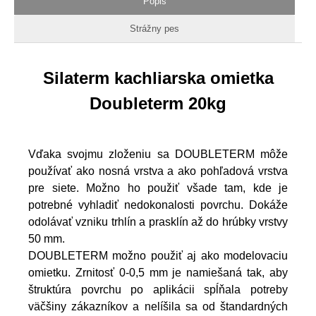
Popis
Strážny pes
Silaterm kachliarska omietka
Doubleterm 20kg
Vďaka svojmu zloženiu sa DOUBLETERM môže
používať ako nosná vrstva a ako pohľadová vrstva
pre siete. Možno ho použiť všade tam, kde je
potrebné vyhladiť nedokonalosti povrchu. Dokáže
odolávať vzniku trhlín a prasklín až do hrúbky vrstvy
50 mm.
DOUBLETERM možno použiť aj ako modelovaciu
omietku. Zrnitosť 0-0,5 mm je namiešaná tak, aby
štruktúra povrchu po aplikácii spĺňala potreby
väčšiny zákazníkov a nelíšila sa od štandardných