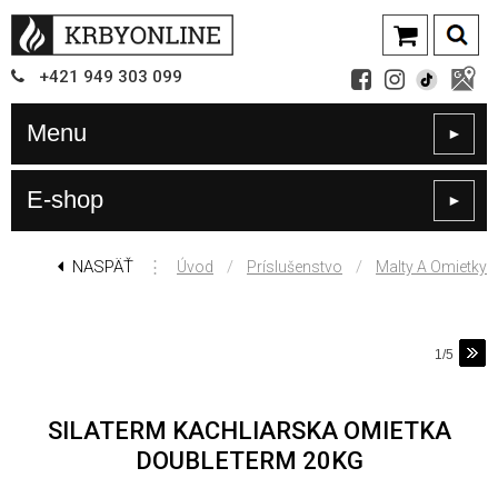
+421
949
303 099
Menu
►
E-shop
►
NASPÄŤ
⋮
/
/
Úvod
Príslušenstvo
Malty A Omietky
1/5
SILATERM KACHLIARSKA OMIETKA
DOUBLETERM 20KG