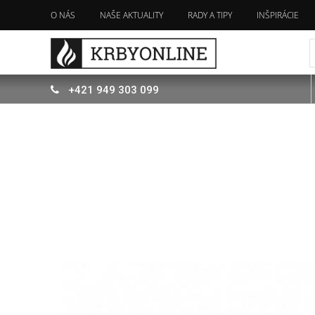
O NÁS
NAŠE AKTUALITY
RADY A TIPY
INŠPIRÁCIE
+421
949
303 099