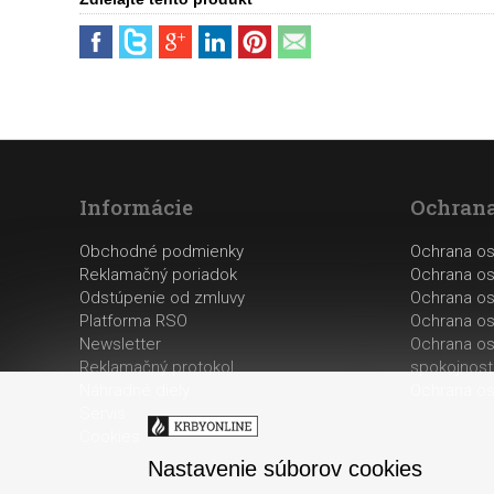
Informácie
Ochrana
Obchodné podmienky
Ochrana o
Reklamačný poriadok
Ochrana os
Odstúpenie od zmluvy
Ochrana os
Platforma RSO
Ochrana os
Newsletter
Ochrana os
Reklamačný protokol
spokojnost
Náhradné diely
Ochrana os
Servis
Cookies
Nastavenie súborov cookies