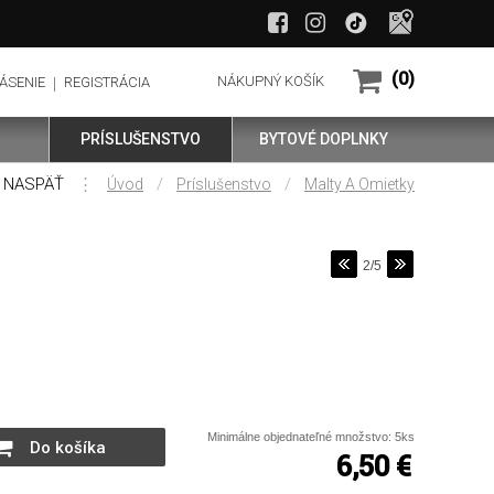
(0)
NÁKUPNÝ KOŠÍK
ÁSENIE
REGISTRÁCIA
PRÍSLUŠENSTVO
BYTOVÉ DOPLNKY
NASPÄŤ
⋮
/
/
Úvod
Príslušenstvo
Malty A Omietky
2/5
Minimálne objednateľné množstvo: 5ks
Do košíka
6,50
€