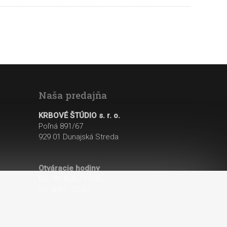
Naša predajňa
KRBOVÉ ŠTÚDIO s. r. o.
Poľná 891/67
929 01 Dunajská Streda
Otváracie hodiny
:
Po - Pi: 8:00 - 17:00
So: 8:00 - 12:00