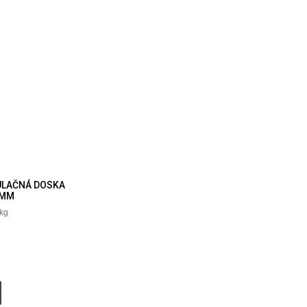
ULAČNÁ DOSKA
0MM
kg