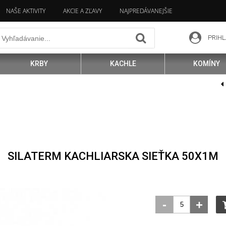
NAŠE AKTIVITY
AKCIE A ZĽAVY
NAJPREDÁVANEJŠIE
PRIHL
KRBY
KACHLE
KOMÍNY
SILATERM KACHLIARSKA SIEŤKA 50X1M
-
+