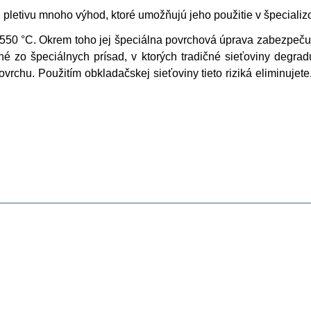
pletivu mnoho výhod, ktoré umožňujú jeho použitie v špecializo
550 °C. Okrem toho jej špeciálna povrchová úprava zabezpečuj
ené zo špeciálnych prísad, v ktorých tradičné sieťoviny degra
rchu. Použitím obkladačskej sieťoviny tieto riziká eliminujete