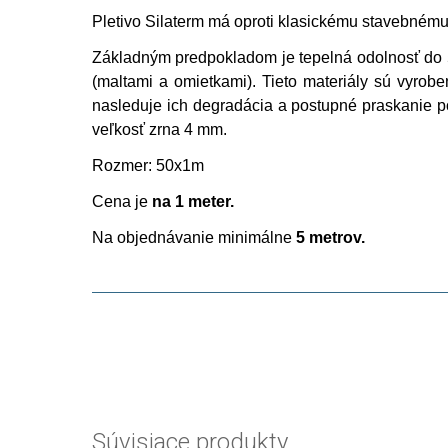
Pletivo Silaterm má oproti klasickému stavebnému 
Základným predpokladom je tepelná odolnosť do 
(maltami a omietkami). Tieto materiály sú vyrob
nasleduje ich degradácia a postupné praskanie pov
veľkosť zrna 4 mm.
Rozmer: 50x1m
Cena je
na
1 meter.
Na objednávanie minimálne
5 metrov.
Súvisiace produkty