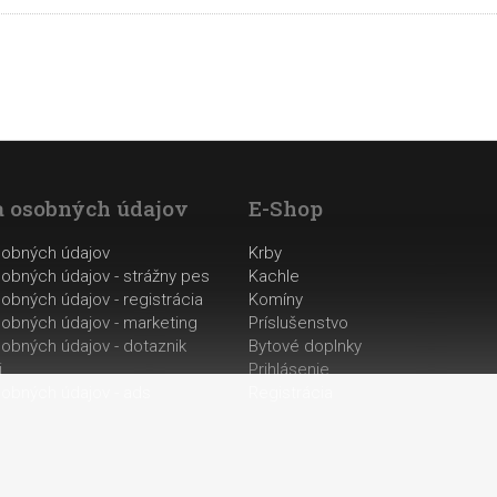
 osobných údajov
E-Shop
sobných údajov
Krby
obných údajov - strážny pes
Kachle
obných údajov - registrácia
Komíny
obných údajov - marketing
Príslušenstvo
obných údajov - dotaznik
Bytové doplnky
i
Prihlásenie
obných údajov - ads
Registrácia