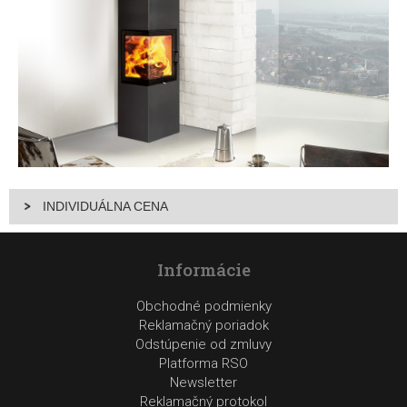
INDIVIDUÁLNA CENA
Informácie
Obchodné podmienky
Reklamačný poriadok
Odstúpenie od zmluvy
Platforma RSO
Newsletter
Reklamačný protokol