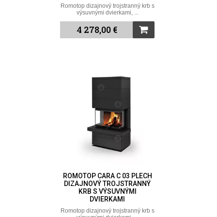
Romotop dizajnový trojstranný krb s
výsuvnými dvierkami, ...
4 278,00 €
ROMOTOP CARA C 03 PLECH
DIZAJNOVÝ TROJSTRANNÝ
KRB S VÝSUVNÝMI
DVIERKAMI
Romotop dizajnový trojstranný krb s