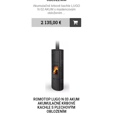
Akumulačné krbové kachle LUGO
N 02 AKUM s mastencovým
obložením ...
2 135,00 €
ROMOTOP LUGO N 03 AKUM
AKUMULAČNÉ KRBOVÉ
KACHLE S PLECHOVÝM
OBLOŽENÍM