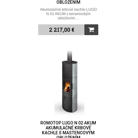
OBLOŽENÍM
Akumulačné krbové kachle LUGO
N 01 AKUM s keramockým
obložením ...
2 217,00 €
ROMOTOP LUGO N 02 AKUM
AKUMULAČNÉ KRBOVÉ
KACHLE S MASTENCOVÝM
OBLOŽENÍM