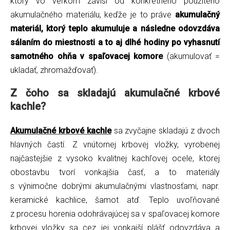
ktorý vo veľkom závisí od konkrétneho použitého
akumulačného materiálu, keďže je to práve
akumulačný
materiál, ktorý teplo akumuluje a následne odovzdáva
sálaním do miestnosti a to aj dlhé hodiny po vyhasnutí
samotného ohňa v spaľovacej komore
(akumulovať =
ukladať, zhromažďovať).
Z čoho sa skladajú akumulačné krbové
kachle?
Akumulačné krbové kachle
sa zvyčajne skladajú z dvoch
hlavných častí. Z vnútornej krbovej vložky, vyrobenej
najčastejšie z vysoko kvalitnej kachľovej ocele, ktorej
obostavbu tvorí vonkajšia časť, a to materiály
s výnimočne dobrými akumulačnými vlastnosťami, napr.
keramické kachlice, šamot atď. Teplo uvoľňované
z procesu horenia odohrávajúcej sa v spaľovacej komore
krbovej vložky sa cez jej vonkajší plášť odovzdáva a