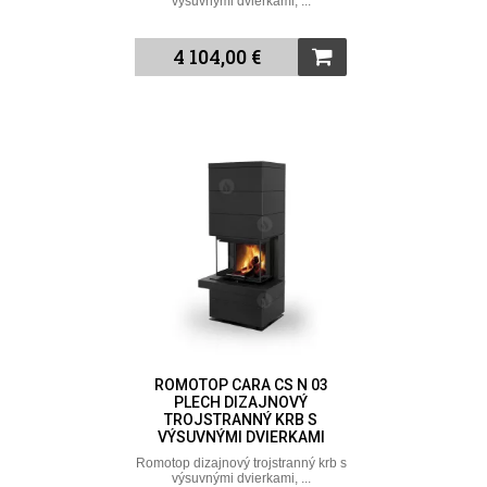
výsuvnými dvierkami, ...
4 104,00 €
ROMOTOP CARA CS N 03
PLECH DIZAJNOVÝ
TROJSTRANNÝ KRB S
VÝSUVNÝMI DVIERKAMI
Romotop dizajnový trojstranný krb s
výsuvnými dvierkami, ...