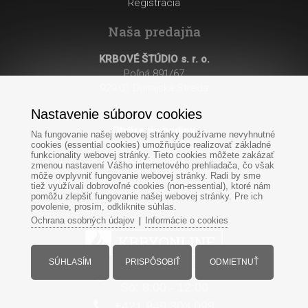
Registrácia
Naša predajňa
KRBOVÉ ŠTÚDIO s. r. o.
Poľná 891/67
929 01 Dunajská Streda
Nastavenie súborov cookies
Otváracie hodiny
:
Na fungovanie našej webovej stránky používame nevyhnutné
Po - Pi: 8:00 - 17:00
cookies (essential cookies) umožňujúce realizovať základné
funkcionality webovej stránky. Tieto cookies môžete zakázať
So: 8:00 - 12:00
zmenou nastavení Vášho internetového prehliadača, čo však
môže ovplyvniť fungovanie webovej stránky. Radi by sme
tiež využívali dobrovoľné cookies (non-essential), ktoré nám
pomôžu zlepšiť fungovanie našej webovej stránky. Pre ich
povolenie, prosím, odkliknite súhlas.
Ochrana osobných údajov
Informácie o cookies
|
SÚHLASÍM
PRISPÔSOBIŤ
ODMIETNUŤ
Po-Pi: 8:00 - 17:00
So: 8:00 - 12:00
+421
949
303 099