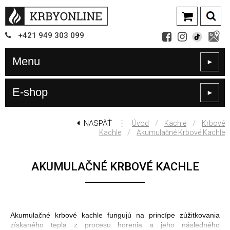
+421
949
303 099
Menu
►
E-shop
►
NASPÄŤ
⋮
/
/
Úvod
Kachle
Krbové
/
Kachle
Akumulačné Krbové Kachle
AKUMULAČNÉ KRBOVÉ KACHLE
Akumulačné krbové kachle fungujú na princípe zúžitkovania
získaného tepla z procesu horenia a jeho následného