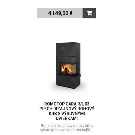
4 149,00 €
ROMOTOP CARA R/L 03
PLECH DIZAJNOVÝ ROHOVÝ
KRB S VÝSUVNÝMI
DVIERKAMI
Romotop dizajnový rohový krb s
výsuvnými dvierkami, vonkajší ...