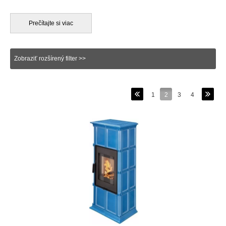
uvoľňovania do priestoru formou sálania, tj. vyžarovania.
Akumulačné krbové kachle sa najčastejsie skladajú sa samotnej
vnútornej krbovej vložky, ktorá je obostavaná, alebo obložená
Prečítajte si viac
materiálom, ktorý disponuje akumulačnými vlastnosťami. Tieto
materiály sú schopné uvoľňujúce sa teplo rýchlo absorbovať,
uskladňovať a následne ho vyžarovať do miestonosti a to
Zobraziť rozšírený filter >>
dokonca aj niekoľko hodín po vyhasnutí samotného ohňa v
spaľovacej komore krbových kachlí. Akumulačné materiály
poznáme viaceré, ako na príklad šamot, keramické kachlice,
alebo liatinu. Akumulačné krbové kachle sú vďaka svojím
1
2
3
4
vlastnostiam ideálnou voľvbou najmä pre nízkoenergetické
domácnosti, okrem toho majú blahodárny vplyv na ľudské
zdravie.