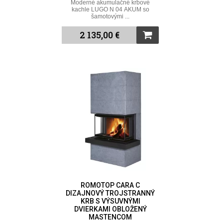
Moderné akumulačné krbové
kachle LUGO N 04 AKUM so
šamotovými ...
2 135,00 €
ROMOTOP CARA C
DIZAJNOVÝ TROJSTRANNÝ
KRB S VÝSUVNÝMI
DVIERKAMI OBLOŽENÝ
MASTENCOM