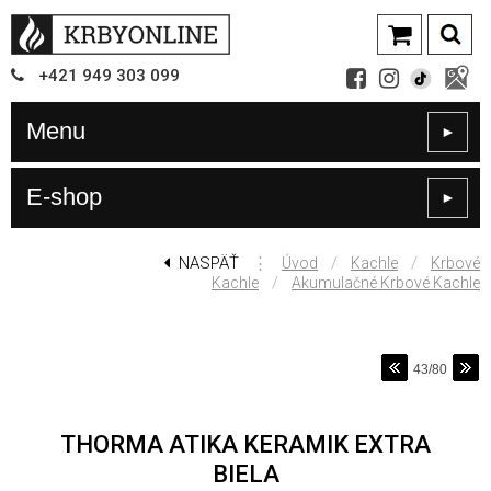
+421
949
303 099
Menu
►
E-shop
►
NASPÄŤ
⋮
/
/
Úvod
Kachle
Krbové
/
Kachle
Akumulačné Krbové Kachle
43/80
THORMA ATIKA KERAMIK EXTRA
BIELA