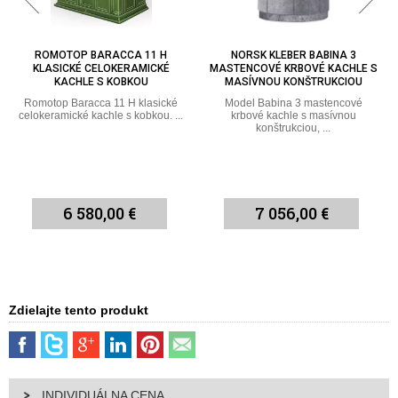
 H
NORSK KLEBER BABINA 3
NORSK KLEBER BABINA 5 KRB
KÉ
MASTENCOVÉ KRBOVÉ KACHLE S
KACHLE S POVRCHOVOU
MASÍVNOU KONŠTRUKCIOU
ÚPRAVOU Z MASTENCA
ické
Model Babina 3 mastencové
Norsk Kleber Babina 5 krbov
. ...
krbové kachle s masívnou
kachle s povrchovou úpravou ..
konštrukciou, ...
7 056,00 €
8 232,00 €
Zdielajte tento produkt
INDIVIDUÁLNA CENA