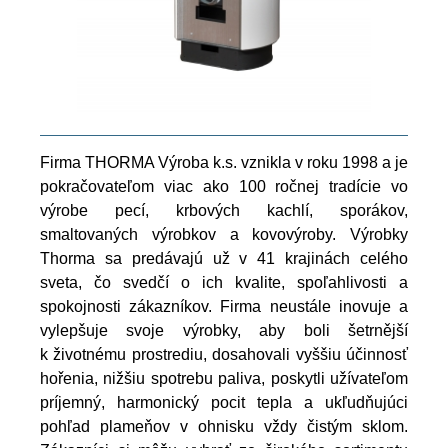
Firma THORMA Výroba k.s. vznikla v roku 1998 a je
pokračovateľom viac ako 100 ročnej tradície vo
výrobe pecí, krbových kachlí, sporákov,
smaltovaných výrobkov a kovovýroby. Výrobky
Thorma sa predávajú už v 41 krajinách celého
sveta, čo svedčí o ich kvalite, spoľahlivosti a
spokojnosti zákazníkov. Firma neustále inovuje a
vylepšuje svoje výrobky, aby boli šetrnější
k životnému prostrediu, dosahovali vyššiu účinnosť
hořenia, nižšiu spotrebu paliva, poskytli užívateľom
príjemný, harmonický pocit tepla a ukľudňujúci
pohľad plameňov v ohnisku vždy čistým sklom.