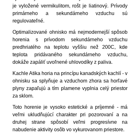
je vyložené vermikulitom, rošt je liatinový. Prívody
primárneho a sekundárneho vzduchu sú
regulovateľné.
Optimalizované ohnisko má nejmodernejší spôsob
horenia s prívodom sekundárneho vzduchu
predhriatého na teplotu vyššiu než 200C, kde
teplota pridávaného sekundárneho vzduchu,
dokáže zapáliť uvoľnené uhlovodíky z paliva.
Kachle Atika horia na princípu kanadských kachlí - v
ohnisku sa splyňuje a vzduchom zhora sa horľavé
plyny zapaľujú a tím plamene vyplnia celý priestor
za sklom.
Toto horenie je vysoko estetické a príjemné - má
veľmi ukludňujúcí charakter pri pozorovaní a na
druhej strane spôsobí veľmi progresívne na
nabudenie aktivity osôb vo vykurovanom priestore.