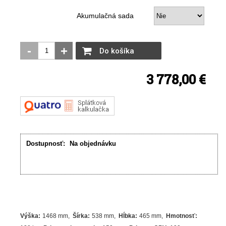
Akumulačná sada
-
+
Do košíka
3 778,00 €
Dostupnosť:
Na objednávku
Výška
:
1468 mm
Šírka
:
538 mm
Hĺbka
:
465 mm
Hmotnosť
: