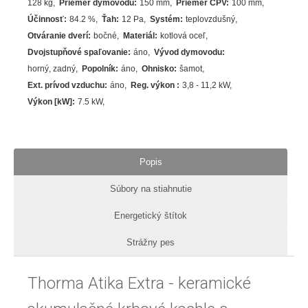
128 kg
Priemer dymovodu
:
150 mm
Priemer CPV
:
100 mm
Účinnosť
:
84.2
%
Ťah
:
12 Pa
Systém
:
teplovzdušný
Otváranie dverí
:
bočné
Materiál
:
kotlová oceľ
Dvojstupňové spaľovanie
:
áno
Vývod dymovodu
:
horný, zadný
Popolník
:
áno
Ohnisko
:
šamot
Ext. prívod vzduchu
:
áno
Reg. výkon
:
3,8 - 11,2 kW
Výkon [kW]
:
7.5
kW
Popis
Súbory na stiahnutie
Energetický štítok
Strážny pes
Thorma Atika Extra - keramické