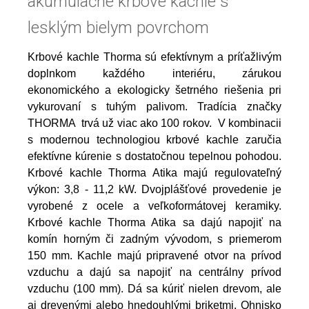
akumulačné krbové kachle s
lesklým bielym povrchom
Krbové kachle Thorma sú efektívnym a príťažlivým
doplnkom každého interiéru, zárukou
ekonomického a ekologicky šetrného riešenia pri
vykurovaní s tuhým palivom. Tradícia značky
THORMA trvá už viac ako 100 rokov. V kombinacii
s modernou technologiou krbové kachle zaručia
efektívne kúrenie s dostatočnou tepelnou pohodou.
Krbové kachle Thorma Atika majú regulovateľný
výkon: 3,8 - 11,2 kW. Dvojplášťové provedenie je
vyrobené z ocele a veľkoformátovej keramiky.
Krbové kachle Thorma Atika sa dajú napojiť na
komín horným či zadným vývodom, s priemerom
150 mm. Kachle majú pripravené otvor na prívod
vzduchu a dajú sa napojiť na centrálny prívod
vzduchu (100 mm). Dá sa kúriť nielen drevom, ale
aj drevenými alebo hnedouhlými briketmi. Ohnisko