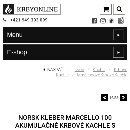
+421
949
303 099
Menu
►
E-shop
►
NASPÄŤ
⋮
/
/
Úvod
Kachle
Krbové
/
Kachle
Mastencové Krbové Kachle
16/53
NORSK KLEBER MARCELLO 100
AKUMULAČNÉ KRBOVÉ KACHLE S