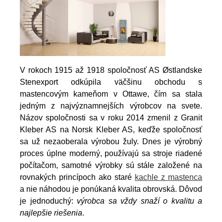
V rokoch 1915 až 1918 spoločnosť AS Østlandske
Stenexport odkúpila väčšinu obchodu s
mastencovým kameňom v Ottawe, čím sa stala
jedným z najvýznamnejších výrobcov na svete.
Názov spoločnosti sa v roku 2014 zmenil z Granit
Kleber AS na Norsk Kleber AS, keďže spoločnosť
sa už nezaoberala výrobou žuly. Dnes je výrobný
proces úplne moderný, používajú sa stroje riadené
počítačom, samotné výrobky sú stále založené na
rovnakých princípoch ako staré
kachle z mastenca
a nie náhodou je ponúkaná kvalita obrovská. Dôvod
je jednoduchý:
výrobca sa vždy snaží o kvalitu a
najlepšie riešenia
.