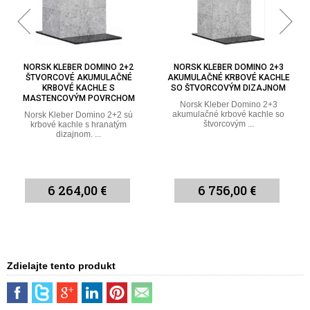
NORSK KLEBER DOMINO 2+3
NORSK KLEBER DOMINO 3+2
AKUMULAČNÉ KRBOVÉ KACHLE
MASTENCOVÉ AKUMULAČNÉ
SO ŠTVORCOVÝM DIZAJNOM
KRBOVÉ KACHLE SO
ŠTVORCOVÝM DIZAJNOM
Norsk Kleber Domino 2+3
akumulačné krbové kachle so
Domino 3+2 je opakom domina
štvorcovým ...
2+3. Znamená to, že 3 rady
mastencového ...
6 756,00 €
6 756,00 €
Zdielajte tento produkt