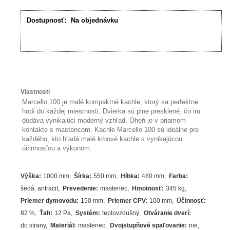
Dostupnosť:
Na objednávku
Vlastnosti
Marcello 100 je malé kompaktné kachle, ktorý sa perfektne
hodí do každej miestnosti. Dvierka sú plne presklené, čo im
dodáva vynikajúci moderný vzhľad. Oheň je v priamom
kontakte s mastencom. Kachle Marcello 100 sú ideálne pre
každého, kto hľadá malé krbové kachle s vynikajúcou
účinnosťou a výkonom.
Výška
:
1000 mm
Šírka
:
550 mm
Hĺbka
:
480 mm
Farba
:
šedá
,
antracit
Prevedenie
:
mastenec
Hmotnosť
:
345 kg
Priemer dymovodu
:
150 mm
Priemer CPV
:
100 mm
Účinnosť
:
82
%
Ťah
:
12 Pa
Systém
:
teplovzdušný
Otváranie dverí
:
do strany
Materiál
:
mastenec
Dvojstupňové spaľovanie
:
nie