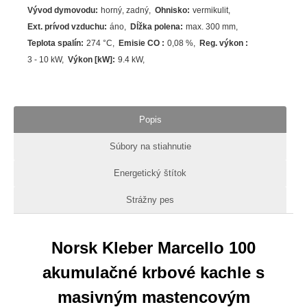
Vývod dymovodu
:
horný, zadný
Ohnisko
:
vermikulit
Ext. prívod vzduchu
:
áno
Dĺžka polena
:
max. 300 mm
Teplota spalín
:
274
°C
Emisie CO
:
0,08 %
Reg. výkon
:
3 - 10 kW
Výkon [kW]
:
9.4
kW
Popis
Súbory na stiahnutie
Energetický štítok
Strážny pes
Norsk Kleber Marcello 100
akumulačné krbové kachle s
masivným mastencovým