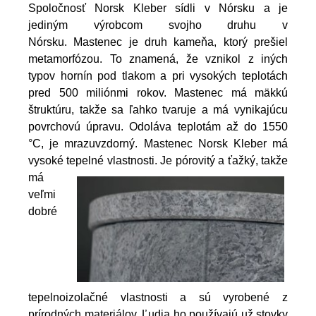
Spoločnosť Norsk Kleber sídli v Nórsku a je
jediným výrobcom svojho druhu v
Nórsku. Mastenec je druh kameňa, ktorý prešiel
metamorfózou. To znamená, že vznikol z iných
typov hornín pod tlakom a pri vysokých teplotách
pred 500 miliónmi rokov. Mastenec má mäkkú
štruktúru, takže sa ľahko tvaruje a má vynikajúcu
povrchovú úpravu. Odoláva teplotám až do 1550
°C, je mrazuvzdorný. Mastenec Norsk Kleber má
vysoké tepelné vlastnosti.
Je pórovitý a ťažký, takže
má
veľmi
dobré
tepelnoizolačné vlastnosti a sú vyrobené z
prírodných materiálov. Ľudia ho používajú už stovky