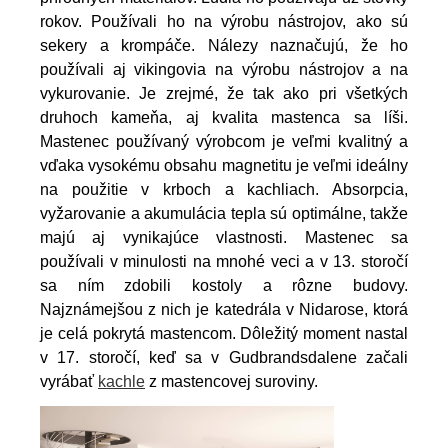
rokov. Používali ho na výrobu nástrojov, ako sú
sekery a krompáče. Nálezy naznačujú, že ho
používali aj vikingovia na výrobu nástrojov a na
vykurovanie. Je zrejmé, že tak ako pri všetkých
druhoch kameňa, aj kvalita mastenca sa líši.
Mastenec používaný výrobcom je veľmi kvalitný a
vďaka vysokému obsahu magnetitu je veľmi ideálny
na použitie v krboch a kachliach. Absorpcia,
vyžarovanie a akumulácia tepla sú optimálne, takže
majú aj vynikajúce vlastnosti.
Mastenec sa
používali v minulosti na mnohé veci a v 13. storočí
sa ním zdobili kostoly a rôzne budovy.
Najznámejšou z nich je katedrála v Nidarose, ktorá
je celá pokrytá mastencom. Dôležitý moment nastal
v 17. storočí, keď sa v Gudbrandsdalene začali
vyrábať
kachle
z mastencovej suroviny.