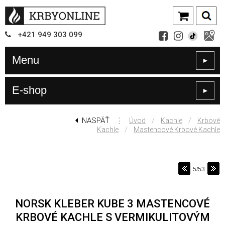
+421
949
303 099
Menu
►
E-shop
►
NASPÄŤ
⋮
/
/
Úvod
Kachle
Krbové
/
Kachle
Mastencové Krbové Kachle
5/53
NORSK KLEBER KUBE 3 MASTENCOVÉ
KRBOVÉ KACHLE S VERMIKULITOVÝM