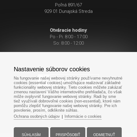
Poľná 891/67
929 01 Dunajská Streda
Otváracie hodiny
:
Po - Pi: 8:00 - 17:00
So: 8:00 - 12:00
Nastavenie súborov cookies
Na fungovanie našej webovej stránky používame nevyhnutné
cookies (essential cookies) umožňujúce realizovať základné
funkcionality webovej stránky. Tieto cookies môžete zakázať
zmenou nastavení Vášho internetového prehliadača, čo však
Po-Pi: 8:00 - 17:00
môže ovplyvniť fungovanie webovej stránky. Radi by sme
So: 8:00 - 12:00
tiež využívali dobrovoľné cookies (non-essential), ktoré nám
pomôžu zlepšiť fungovanie našej webovej stránky. Pre ich
+421
949
303 099
povolenie, prosím, odkliknite súhlas.
Ochrana osobných údajov
Informácie o cookies
|
SÚHLASÍM
PRISPÔSOBIŤ
ODMIETNUŤ