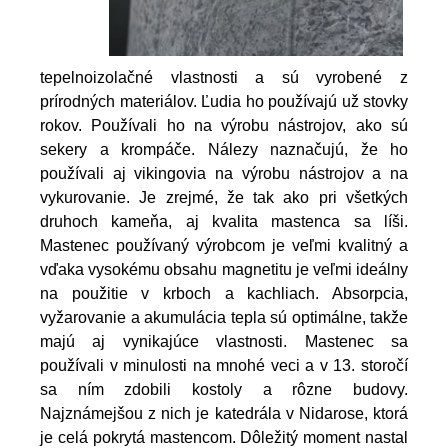
tepelnoizolačné vlastnosti a sú vyrobené z
prírodných materiálov. Ľudia ho používajú už stovky
rokov. Používali ho na výrobu nástrojov, ako sú
sekery a krompáče. Nálezy naznačujú, že ho
používali aj vikingovia na výrobu nástrojov a na
vykurovanie. Je zrejmé, že tak ako pri všetkých
druhoch kameňa, aj kvalita mastenca sa líši.
Mastenec používaný výrobcom je veľmi kvalitný a
vďaka vysokému obsahu magnetitu je veľmi ideálny
na použitie v krboch a kachliach. Absorpcia,
vyžarovanie a akumulácia tepla sú optimálne, takže
majú aj vynikajúce vlastnosti.
Mastenec sa
používali v minulosti na mnohé veci a v 13. storočí
sa ním zdobili kostoly a rôzne budovy.
Najznámejšou z nich je katedrála v Nidarose, ktorá
je celá pokrytá mastencom. Dôležitý moment nastal