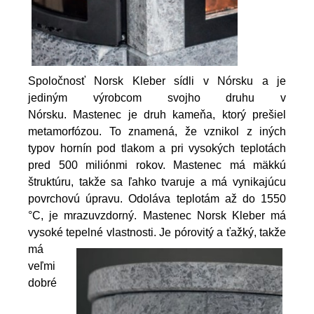
Spoločnosť Norsk Kleber sídli v Nórsku a je
jediným výrobcom svojho druhu v
Nórsku. Mastenec je druh kameňa, ktorý prešiel
metamorfózou. To znamená, že vznikol z iných
typov hornín pod tlakom a pri vysokých teplotách
pred 500 miliónmi rokov. Mastenec má mäkkú
štruktúru, takže sa ľahko tvaruje a má vynikajúcu
povrchovú úpravu. Odoláva teplotám až do 1550
°C, je mrazuvzdorný. Mastenec Norsk Kleber má
vysoké tepelné vlastnosti.
Je pórovitý a ťažký, takže
má
veľmi
dobré