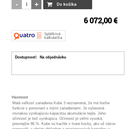
-
+
Do košíka
6 072,00 €
Dostupnosť:
Na objednávku
Vlastnosti
Malá veľkosť zariadenia Kube 3 neznamená, že má horšie
funkcie v porovnaní s inými zariadeniami. Je vybavená
rovnakou vynikajúcou kapacitou akumulácie tepla. Jeho
účinnosť je tiež vynikajúca. Účinnosť je veľmi vysoká,
presnejšie 86 %. Kube sú kachle v tvare kocky, ako už názov
napovedá, s plným obkladom z mastencových kameňov a