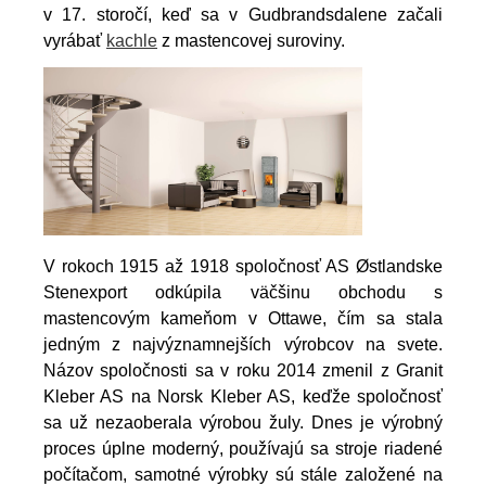
v 17. storočí, keď sa v Gudbrandsdalene začali
vyrábať
kachle
z mastencovej suroviny.
V rokoch 1915 až 1918 spoločnosť AS Østlandske
Stenexport odkúpila väčšinu obchodu s
mastencovým kameňom v Ottawe, čím sa stala
jedným z najvýznamnejších výrobcov na svete.
Názov spoločnosti sa v roku 2014 zmenil z Granit
Kleber AS na Norsk Kleber AS, keďže spoločnosť
sa už nezaoberala výrobou žuly. Dnes je výrobný
proces úplne moderný, používajú sa stroje riadené
počítačom, samotné výrobky sú stále založené na