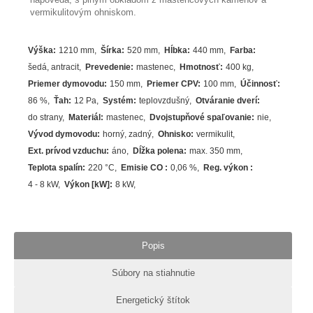
vermikulitovým ohniskom.
Výška
:
1210 mm
Šírka
:
520 mm
Hĺbka
:
440 mm
Farba
:
šedá
,
antracit
Prevedenie
:
mastenec
Hmotnosť
:
400 kg
Priemer dymovodu
:
150 mm
Priemer CPV
:
100 mm
Účinnosť
:
86
%
Ťah
:
12 Pa
Systém
:
teplovzdušný
Otváranie dverí
:
do strany
Materiál
:
mastenec
Dvojstupňové spaľovanie
:
nie
Vývod dymovodu
:
horný, zadný
Ohnisko
:
vermikulit
Ext. prívod vzduchu
:
áno
Dĺžka polena
:
max. 350 mm
Teplota spalín
:
220
°C
Emisie CO
:
0,06 %
Reg. výkon
:
4 - 8 kW
Výkon [kW]
:
8
kW
Popis
Súbory na stiahnutie
Energetický štítok