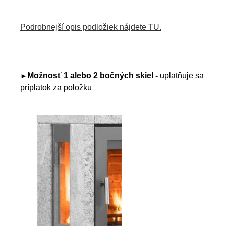
Podrobnejší opis podložiek nájdete TU.
Možnosť 1 alebo 2 bočných skiel
-
uplatňuje sa
►
príplatok za položku