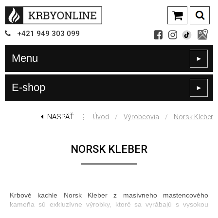
+421
949
303 099
Menu
►
E-shop
►
NASPÄŤ
⋮
/
/
Úvod
Výrobcovia
Norsk Kleber
NORSK KLEBER
Krbové kachle Norsk Kleber z masívneho mastencového
kameňa sú exkluzívne výrobky, ktoré sa vyrábajú s vysokou
presnosťou na CNC strojoch. Mastenec je druh kameňa, ktorý