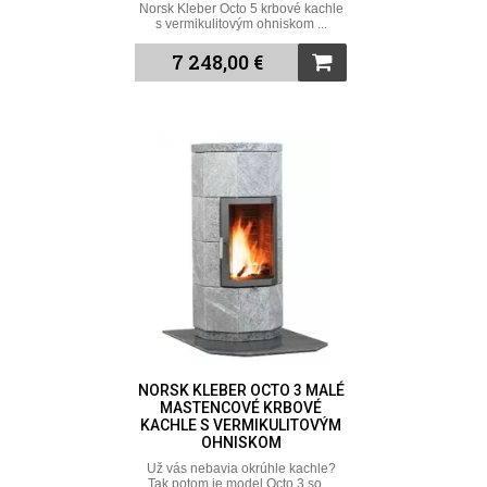
Norsk Kleber Octo 5 krbové kachle
s vermikulitovým ohniskom ...
7 248,00 €
NORSK KLEBER OCTO 3 MALÉ
MASTENCOVÉ KRBOVÉ
KACHLE S VERMIKULITOVÝM
OHNISKOM
Už vás nebavia okrúhle kachle?
Tak potom je model Octo 3 so ...