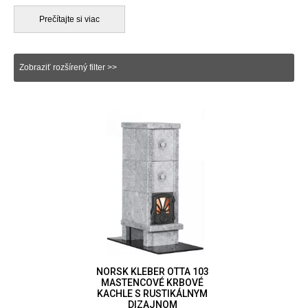
prešiel metamorfózou. Odoláva teplotám až do 1550 °C a je
plne mrazuvzdorný. Samozrejme, ako pri všetkých druhoch
Prečítajte si viac
kameňa, aj kvalita mastencového kameňa sa líši, ale nórsky
výrobca vždy veľmi dbá na to, aby poskytoval najvyššiu
kvalitu. Keď počujete názov Norsk Kleber, môžete si byť istí, že
Zobraziť rozšírený filter >>
sa za ním skrýva doživotná záruka. Neváhajte a vyberte si tú
najlepšiu pre vás na Krbyonline.sk
NORSK KLEBER OTTA 103
MASTENCOVÉ KRBOVÉ
KACHLE S RUSTIKÁLNYM
DIZAJNOM