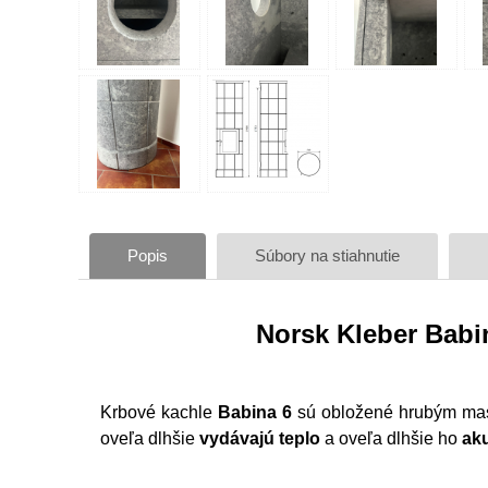
Popis
Súbory na stiahnutie
Norsk Kleber Bab
Krbové kachle
Babina 6
sú obložené hrubým m
oveľa dlhšie
vydávajú teplo
a oveľa dlhšie ho
ak