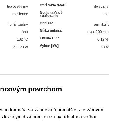
Otváranie dverí
:
teplovzdušný
do strany
Dvojstupňové
mastenec
nie
spaľovanie
:
Ohnisko
:
horný, zadný
vermikulit
Dĺžka polena
:
áno
max. 300 mm
Emisie CO
:
182
°C
0,12 %
Výkon [kW]
:
3 - 12 kW
8
kW
tencovým povrchom
vého kameňa sa zahrievajú pomalšie, ale zároveň
e s krásnym dizajnom, môžu byť ideálnou voľbou.