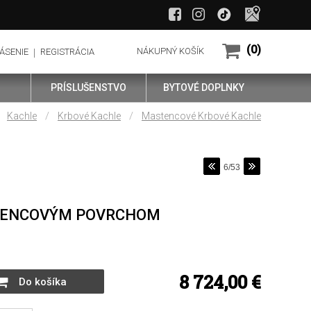
(0)
NÁKUPNÝ KOŠÍK
ÁSENIE
REGISTRÁCIA
PRÍSLUŠENSTVO
BYTOVÉ DOPLNKY
/
/
Kachle
Krbové Kachle
Mastencové Krbové Kachle
6/53
STENCOVÝM POVRCHOM
8 724,00 €
Do košíka