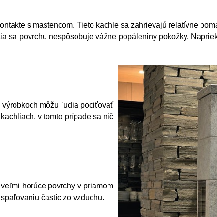
ontakte s mastencom. Tieto kachle sa zahrievajú relatívne poma
tnutia sa povrchu nespôsobuje vážne popáleniny pokožky. Napr
ch výrobkoch môžu ľudia pociťovať
kachliach, v tomto prípade sa nič
ú veľmi horúce povrchy v priamom
spaľovaniu častíc zo vzduchu.