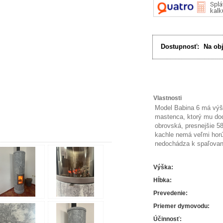
Dostupnosť:
Na ob
Vlastnosti
Model Babina 6 má výšk
mastenca, ktorý mu dod
obrovská, presnejšie 5
kachle nemá veľmi hor
nedochádza k spaľovan
Výška
:
Hĺbka
:
Prevedenie
:
Priemer dymovodu
:
Účinnosť
: