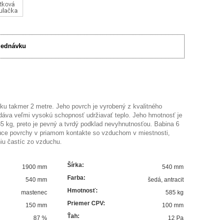
jednávku
u takmer 2 metre. Jeho povrch je vyrobený z kvalitného
áva veľmi vysokú schopnosť udržiavať teplo. Jeho hmotnosť je
85 kg, preto je pevný a tvrdý podklad nevyhnutnosťou. Babina 6
úce povrchy v priamom kontakte so vzduchom v miestnosti,
iu častíc zo vzduchu.
Šírka
:
1900 mm
540 mm
Farba
:
540 mm
šedá
,
antracit
Hmotnosť
:
mastenec
585 kg
Priemer CPV
:
150 mm
100 mm
Ťah
:
87
%
12 Pa