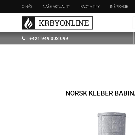
O NÁS
NAŠE AKTUALITY
RADY A TIPY
INŠPIRÁCIE
+421
949
303 099
NORSK KLEBER BABI