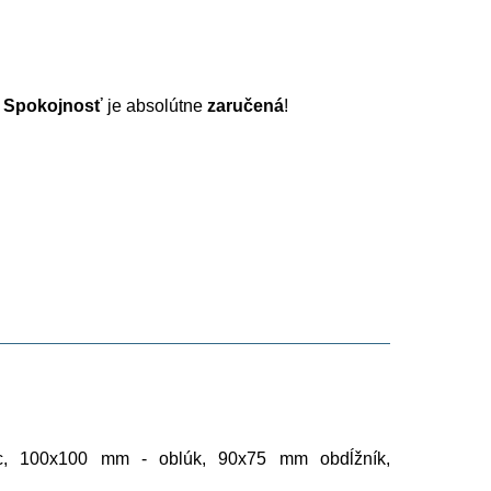
.
Spokojnosť
je absolútne
zaručená
!
ec, 100x100 mm - oblúk, 90x75 mm obdĺžník,