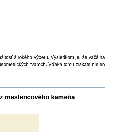
itosť širokého výberu. Výsledkom je, že väčšina
geometrických tvaroch. Vďaka tomu získate nielen
er z mastencového kameňa