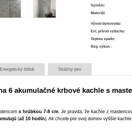
Systém
:
Materiál
:
Vývod dymovodu
:
Ext. prívod vzduchu
:
Teplota spalín
:
Reg. výkon
:
Energetický štítok
Strážny pes
ina 6 akumulačné krbové kachle s mas
astencom
s hrúbkou 7-8 cm
. Je pravda, že kachle z mastenco
umulujú
(
až 10 hodín
). Ak chcete pre svoj domov vyššie kachl