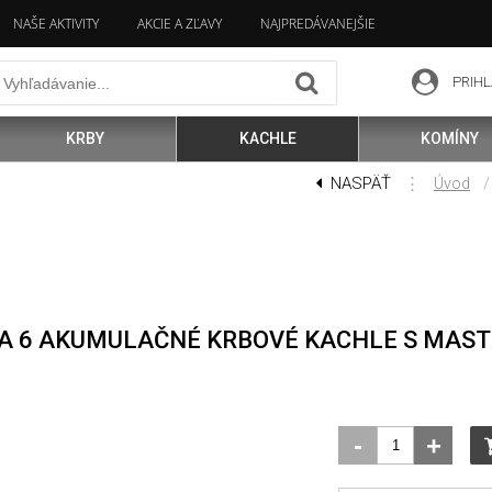
NAŠE AKTIVITY
AKCIE A ZĽAVY
NAJPREDÁVANEJŠIE
PRIHL
KRBY
KACHLE
KOMÍNY
NASPÄŤ
⋮
/
Úvod
NA 6 AKUMULAČNÉ KRBOVÉ KACHLE S MA
-
+