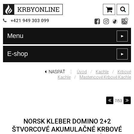
+421
949
303 099
Menu
►
E-shop
►
NASPÄŤ
⋮
/
/
Úvod
Kachle
Krbové
/
Kachle
Mastencové Krbové Kachle
7/53
NORSK KLEBER DOMINO 2+2
ŠTVORCOVÉ AKUMULAČNÉ KRBOVÉ