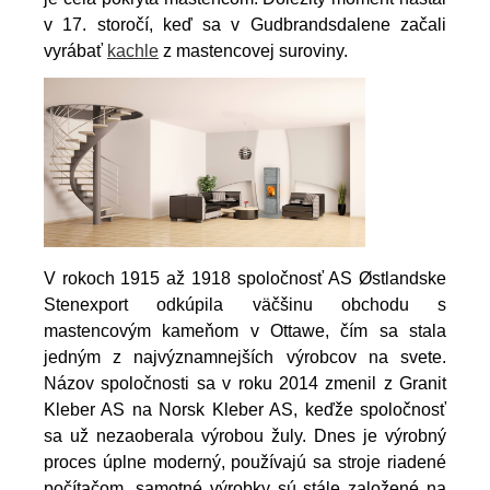
v 17. storočí, keď sa v Gudbrandsdalene začali
vyrábať
kachle
z mastencovej suroviny.
V rokoch 1915 až 1918 spoločnosť AS Østlandske
Stenexport odkúpila väčšinu obchodu s
mastencovým kameňom v Ottawe, čím sa stala
jedným z najvýznamnejších výrobcov na svete.
Názov spoločnosti sa v roku 2014 zmenil z Granit
Kleber AS na Norsk Kleber AS, keďže spoločnosť
sa už nezaoberala výrobou žuly. Dnes je výrobný
proces úplne moderný, používajú sa stroje riadené
počítačom, samotné výrobky sú stále založené na