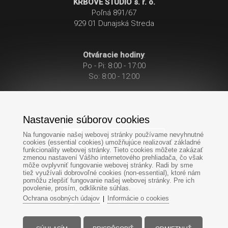
KRBOVÉ ŠTÚDIO s. r. o.
Poľná 891/67
929 01 Dunajská Streda
Otváracie hodiny
:
Po - Pi: 8:00 - 17:00
So: 8:00 - 12:00
Nastavenie súborov cookies
Na fungovanie našej webovej stránky používame nevyhnutné
cookies (essential cookies) umožňujúce realizovať základné
funkcionality webovej stránky. Tieto cookies môžete zakázať
zmenou nastavení Vášho internetového prehliadača, čo však
Po-Pi: 8:00 - 17:00
môže ovplyvniť fungovanie webovej stránky. Radi by sme
So: 8:00 - 12:00
tiež využívali dobrovoľné cookies (non-essential), ktoré nám
pomôžu zlepšiť fungovanie našej webovej stránky. Pre ich
+421
949
303 099
povolenie, prosím, odkliknite súhlas.
Ochrana osobných údajov
Informácie o cookies
|