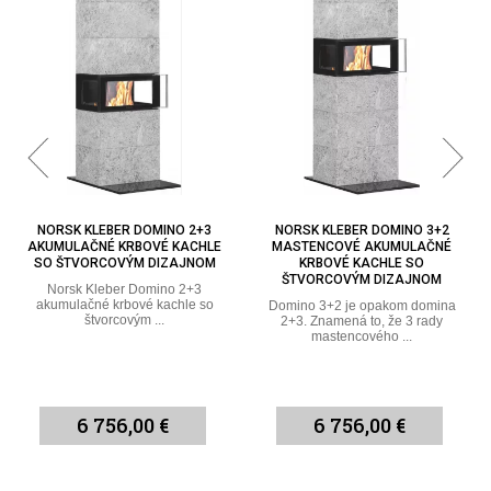
NORSK KLEBER DOMINO 3+2
NORSK KLEBER KRISTIN
MASTENCOVÉ AKUMULAČNÉ
MASTENCOVÉ KRBOVÉ KACHLE S
KRBOVÉ KACHLE SO
PLOCHÝM VRCHOM ALEBO S
ŠTVORCOVÝM DIZAJNOM
KORUNOU
Domino 3+2 je opakom domina
Norsk Kleber Kristin mastencové
2+3. Znamená to, že 3 rady
krbové kachle s plochým vrchom ...
mastencového ...
6 756,00 €
9 696,00 €