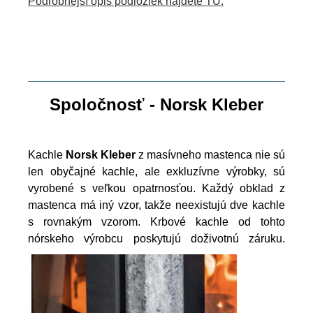
Podrobnejší opis podložiek nájdete TU.
Spoločnosť - Norsk Kleber
Kachle
Norsk Kleber
z masívneho mastenca nie sú
len obyčajné kachle, ale exkluzívne výrobky, sú
vyrobené s veľkou opatrnosťou. Každý obklad z
mastenca má iný vzor, takže neexistujú dve kachle
s rovnakým vzorom. Krbové kachle od tohto
nórskeho výrobcu poskytujú doživotnú záruku.