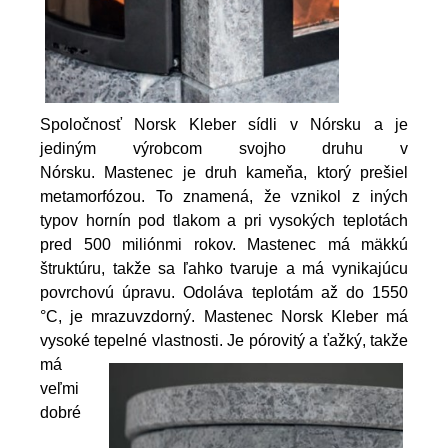
Spoločnosť Norsk Kleber sídli v Nórsku a je
jediným výrobcom svojho druhu v
Nórsku. Mastenec je druh kameňa, ktorý prešiel
metamorfózou. To znamená, že vznikol z iných
typov hornín pod tlakom a pri vysokých teplotách
pred 500 miliónmi rokov. Mastenec má mäkkú
štruktúru, takže sa ľahko tvaruje a má vynikajúcu
povrchovú úpravu. Odoláva teplotám až do 1550
°C, je mrazuvzdorný. Mastenec Norsk Kleber má
vysoké tepelné vlastnosti.
Je pórovitý a ťažký, takže
má
veľmi
dobré