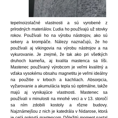
tepelnoizolačné vlastnosti a sú vyrobené z
prírodných materiálov. Ľudia ho používajú už stovky
rokov. Používali ho na výrobu nástrojov, ako sú
sekery a krompáče. Nálezy naznačujú, že ho
používali aj vikingovia na výrobu nástrojov a na
vykurovanie. Je zrejmé, že tak ako pri všetkých
druhoch kameňa, aj kvalita mastenca sa líši.
Mastenec používaný výrobcom je veľmi kvalitný a
vďaka vysokému obsahu magnetitu je veľmi ideálny
na použitie v krboch a kachliach. Absorpcia,
vyžarovanie a akumulácia tepla sú optimálne, takže
majú aj vynikajúce vlastnosti.
Mastenec sa
používali v minulosti na mnohé veci a v 13. storočí
sa ním zdobili kostoly a rôzne budovy.
Najznámejšou z nich je katedrála v Nidarose, ktorá
je celá pokrytá mastencom. Dôležitý moment nastal