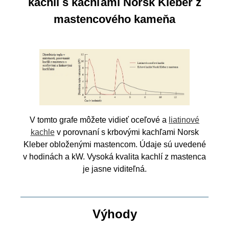
kachlí s kachľami Norsk Kleber z
mastencového kameňa
V tomto grafe môžete vidieť oceľové a
liatinové
kachle
v porovnaní s krbovými kachľami Norsk
Kleber obloženými mastencom. Údaje sú uvedené
v hodinách a kW. Vysoká kvalita kachlí z mastenca
je jasne viditeľná.
Výhody