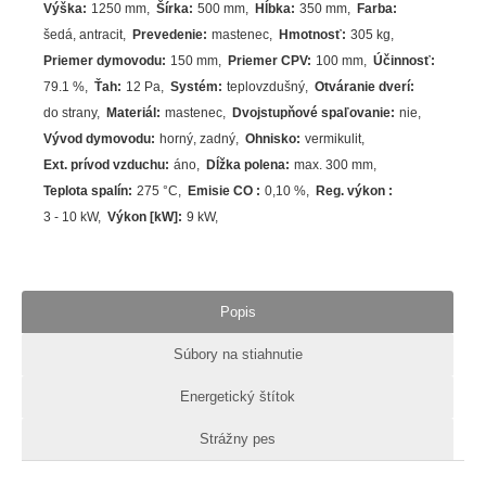
Výška
:
1250 mm
Šírka
:
500 mm
Hĺbka
:
350 mm
Farba
:
šedá
,
antracit
Prevedenie
:
mastenec
Hmotnosť
:
305 kg
Priemer dymovodu
:
150 mm
Priemer CPV
:
100 mm
Účinnosť
:
79.1
%
Ťah
:
12 Pa
Systém
:
teplovzdušný
Otváranie dverí
:
do strany
Materiál
:
mastenec
Dvojstupňové spaľovanie
:
nie
Vývod dymovodu
:
horný, zadný
Ohnisko
:
vermikulit
Ext. prívod vzduchu
:
áno
Dĺžka polena
:
max. 300 mm
Teplota spalín
:
275
°C
Emisie CO
:
0,10 %
Reg. výkon
:
3 - 10 kW
Výkon [kW]
:
9
kW
Popis
Súbory na stiahnutie
Energetický štítok
Strážny pes