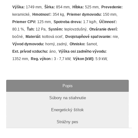
Výška
:
1749 mm
Šírka
:
854 mm
Hĺbka
:
525 mm
Prevedenie
:
keramické
Hmotnosť
:
354 kg
Priemer dymovodu
:
150 mm
Priemer CPV
:
125 mm
Spotreba dreva
:
1.7
kg/h
Účinnosť
:
80.1
%
Ťah
:
12 Pa
Systém
:
teplovzdušný
Otváranie dverí
:
bočné
Materiál
:
kotlová oceľ
Dvojstupňové spaľovanie
:
nie
Vývod dymovodu
:
horný, zadný
Ohnisko
:
šamot
Ext. prívod vzduchu
:
áno
Výška osi zadného vývodu
:
1352 mm
Reg. výkon
:
3 - 7,7 kW
Výkon [kW]
:
5.9
kW
Popis
Súbory na stiahnutie
Energetický štítok
Strážny pes