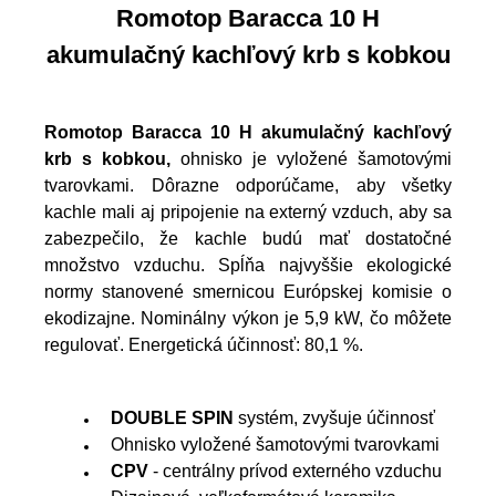
Romotop Baracca 10 H
akumulačný kachľový krb s kobkou
Romotop Baracca 10 H akumulačný kachľový
krb s kobkou,
ohnisko je vyložené šamotovými
tvarovkami. Dôrazne odporúčame, aby všetky
kachle mali aj pripojenie na externý vzduch, aby sa
zabezpečilo, že kachle budú mať dostatočné
množstvo vzduchu. Spĺňa najvyššie ekologické
normy stanovené smernicou Európskej komisie o
ekodizajne. Nominálny výkon je 5,9 kW, čo môžete
regulovať. Energetická účinnosť: 80,1 %.
DOUBLE SPIN
systém, zvyšuje účinnosť
Ohnisko vyložené šamotovými tvarovkami
CPV
- centrálny prívod externého vzduchu