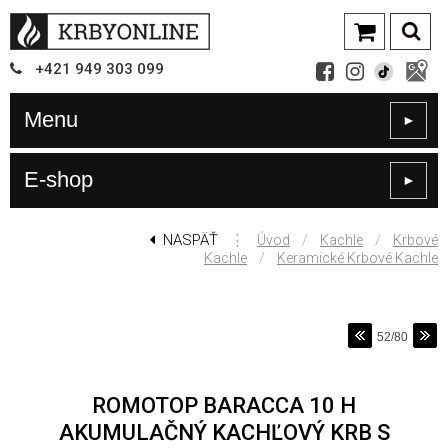
+421
949
303 099
Menu
►
E-shop
►
NASPÄŤ
⋮
/
/
Úvod
Kachle
Krbové
/
Kachle
Keramické Krbové Kachle
52/80
ROMOTOP BARACCA 10 H
AKUMULAČNÝ KACHĽOVÝ KRB S