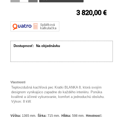
3 820,00 €
Dostupnosť:
Na objednávku
Vlastnosti
Teplovzdušná kachľová pec Kratki BLANKA 8, ktorá svojím
designom vynikajúco zapadne do každého interiéru. Ponúka
kvalitné a účinné vykurovanie, komfort a jednoduchú obsluhu.
Výkon: 8 kW.
Výška
:
1365 mm
Šírka
:
715 mm
Hĺbka
:
598 mm
Hmotnosť
: