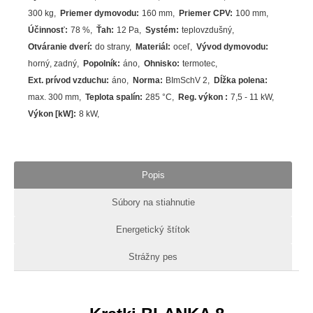
300 kg
Priemer dymovodu
:
160 mm
Priemer CPV
:
100 mm
Účinnosť
:
78
%
Ťah
:
12 Pa
Systém
:
teplovzdušný
Otváranie dverí
:
do strany
Materiál
:
oceľ
Vývod dymovodu
:
horný, zadný
Popolník
:
áno
Ohnisko
:
termotec
Ext. prívod vzduchu
:
áno
Norma
:
BImSchV 2
Dĺžka polena
:
max. 300 mm
Teplota spalín
:
285
°C
Reg. výkon
:
7,5 - 11 kW
Výkon [kW]
:
8
kW
Popis
Súbory na stiahnutie
Energetický štítok
Strážny pes