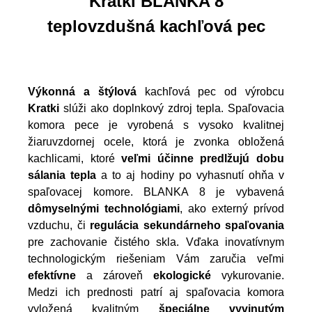
Kratki BLANKA 8
teplovzdušná kachľová pec
Výkonná a štýlová
kachľová pec od výrobcu
Kratki
slúži ako
doplnkový zdroj tepla. Spaľovacia
komora pece je vyrobená s vysoko kvalitnej
žiaruvzdornej ocele, ktorá je zvonka obložená
kachlicami, ktoré
veľmi účinne predlžujú dobu
sálania tepla
a to aj hodiny po vyhasnutí ohňa v
spaľovacej komore. BLANKA 8 je vybavená
dômyselnými technológiami
, ako externý prívod
vzduchu, či
regulácia sekundárneho spaľovania
pre zachovanie čistého skla. Vďaka inovatívnym
technologickým riešeniam Vám zaručia veľmi
efektívne
a zároveň
ekologické
vykurovanie.
Medzi ich prednosti patrí aj spaľovacia komora
vyložená kvalitným
špeciálne vyvinutým