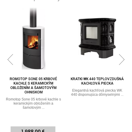
KRATKI WK 440 TEPLOVZDUŠNÁ
KRATKI NADIA 8 MILANO
KACHĽOVÁ PIECKA
TEPLOVZDUŠNÁ KACHĽOVÁ PEC
Elegantná kachľová piecka WK
Elegantná kachľová pec NADIA 8
440 disponujúca dômyselnými ...
MILANO disponujúca
dômyselnými ...
3 960,00 €