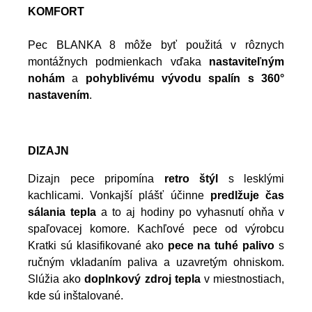
KOMFORT
Pec BLANKA 8 môže byť použitá v rôznych
montážnych podmienkach vďaka
nastaviteľným
nohám
a
pohyblivému vývodu spalín s 360°
nastavením
.
DIZAJN
Dizajn pece pripomína
retro štýl
s lesklými
kachlicami. Vonkajší plášť účinne
predlžuje čas
sálania tepla
a to aj hodiny po vyhasnutí ohňa v
spaľovacej komore. Kachľové pece od výrobcu
Kratki sú klasifikované ako
pece na tuhé palivo
s
ručným vkladaním paliva a uzavretým ohniskom.
Slúžia ako
doplnkový zdroj tepla
v miestnostiach,
kde sú inštalované.