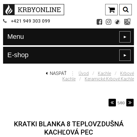
+421
949
303 099
Menu
►
E-shop
►
NASPÄŤ
⋮
/
/
Úvod
Kachle
Krbové
/
Kachle
Keramické Krbové Kachle
5/80
KRATKI BLANKA 8 TEPLOVZDUŠNÁ
KACHĽOVÁ PEC