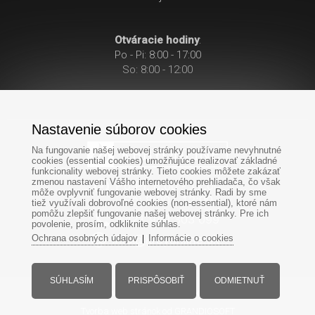
Otváracie hodiny
:
Po - Pi: 8:00 - 17:00
So: 8:00 - 12:00
Nastavenie súborov cookies
Na fungovanie našej webovej stránky používame nevyhnutné
cookies (essential cookies) umožňujúce realizovať základné
funkcionality webovej stránky. Tieto cookies môžete zakázať
zmenou nastavení Vášho internetového prehliadača, čo však
Po-Pi: 8:00 - 17:00
môže ovplyvniť fungovanie webovej stránky. Radi by sme
So: 8:00 - 12:00
tiež využívali dobrovoľné cookies (non-essential), ktoré nám
pomôžu zlepšiť fungovanie našej webovej stránky. Pre ich
+421
949
303 099
povolenie, prosím, odkliknite súhlas.
Ochrana osobných údajov
Informácie o cookies
|
SÚHLASÍM
PRISPÔSOBIŤ
ODMIETNUŤ
Všetky práva vyhradené - www.krbyonline.sk
Tvorba web stránok
od GRANDIOSOFT