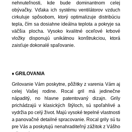
nehnuteľnosti, kde bude dominantnom celej
obývačky. Vďaka ich systému ventilátorov vzduch
cirkuluje spôsobom, ktorý optimalizuje distribúciu
tepla, čím sa dosiahne ideálna teplota a pokryje sa
väčšia plocha. Vysoko kvalitné oceľové krbové
vložky disponujú unikátnou konštrukciou, ktorá
zaisťuje dokonalé spaľovanie.
♦ GRILOVANIA
Grilovanie Vám poskytne, pôžitky z varenia Vám aj
celej Vašej rodine. Rocal gril má jedinečne
nápaditý, no hlavne patentovaný dizajn. Grily
prichádzajú v klasických štýloch, sú spoľahlivé a
vydržia po celý život. Majú vysoké tepelné vlastnosti
a panovačné detailné spracovanie. Rocal grily sú tu
pre Vás a poskytujú nenahraditeľný zážitok z Vášho