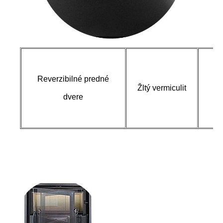
Reverzibilné predné
Ro
Žltý vermiculit
dvere