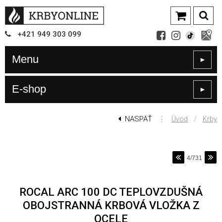
+421
949
303 099
Menu
►
E-shop
►
NASPÄŤ
⋮
/
Úvod
Krby
4/731
ROCAL ARC 100 DC TEPLOVZDUŠNÁ
OBOJSTRANNÁ KRBOVÁ VLOŽKA Z
OCELE