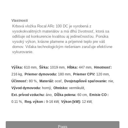
Vlastnosti
Krbová vložka Rocal ARc 100 DC je vyrobená z
vysokokvalitných materiálov a má dlhú životnosť, ktorá sa
odlišuje od konkurencie kvalitou aj jedinečnosťou. Ponúka
vysoký výkon, krásne plamene a príjemné teplo pre váš
domov. Vďaka technologickým riešeniam zaručuje efektívne
vykurovanie.
Výška
:
610 mm
Šírka
:
1019 mm
Hĺbka
:
447 mm
Hmotnosť
:
216 kg
Priemer dymovodu
:
180 mm
Priemer CPV
:
120 mm
Účinnosť
:
80
%
Materiál
:
oceľ
Dvojstupňové spaľovanie
:
nie
Vývod dymovodu
:
horný
Ohnisko
:
vermikulit
Ext. prívod vzduchu
:
áno
Dĺžka polena
:
60 cm
Emisie CO
:
0.11 %
Reg. výkon
:
9-16 kW
Výkon [kW]
:
12
kW
Popis