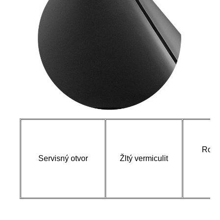
Rocal
Servisný otvor
Žltý vermiculit