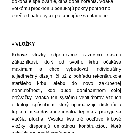
dokonalé spaľovanie, dlhá doba horenia.
Vďaka
veľkému preskleniu ponúkajú pekný pohľad na
oheň od pahreby až po tancujúce sa plamene.
♦ VLOŽKY
Krbové vložky odporúčame každému nášmu
zákazníkovi, ktorý od svojho krbu očakáva
maximum a chce vybudovať individuálny
a jedinečný dizajn, či už z pohľadu rekonštrukcie
staršieho krbu, alebo do novo zakúpenej
nehnuteľnosti, kde bude dominantnom celej
obývačky. Vďaka ich systému ventilátorov vzduch
cirkuluje spôsobom, ktorý optimalizuje distribúciu
tepla, čím sa dosiahne ideálna teplota a pokryje sa
väčšia plocha. Vysoko kvalitné oceľové krbové
vložky disponujú unikátnou konštrukciou, ktorá