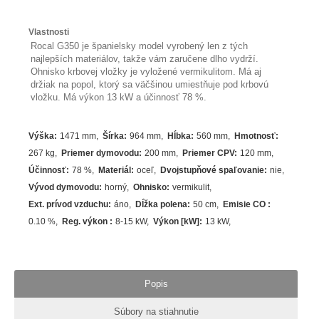
Vlastnosti
Rocal G350 je španielsky model vyrobený len z tých
najlepších materiálov, takže vám zaručene dlho vydrží.
Ohnisko krbovej vložky je vyložené vermikulitom. Má aj
držiak na popol, ktorý sa väčšinou umiestňuje pod krbovú
vložku. Má výkon 13 kW a účinnosť 78 %.
Výška
:
1471 mm
Šírka
:
964 mm
Hĺbka
:
560 mm
Hmotnosť
:
267 kg
Priemer dymovodu
:
200 mm
Priemer CPV
:
120 mm
Účinnosť
:
78
%
Materiál
:
oceľ
Dvojstupňové spaľovanie
:
nie
Vývod dymovodu
:
horný
Ohnisko
:
vermikulit
Ext. prívod vzduchu
:
áno
Dĺžka polena
:
50 cm
Emisie CO
:
0.10 %
Reg. výkon
:
8-15 kW
Výkon [kW]
:
13
kW
Popis
Súbory na stiahnutie