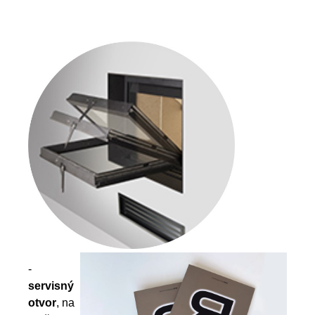
-
servisný
otvor
, na