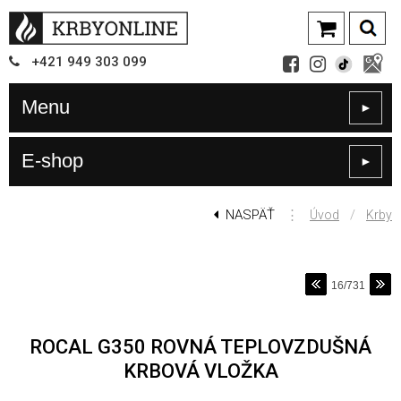
+421
949
303 099
Menu
►
E-shop
►
NASPÄŤ
⋮
/
Úvod
Krby
16/731
ROCAL G350 ROVNÁ TEPLOVZDUŠNÁ
KRBOVÁ VLOŽKA