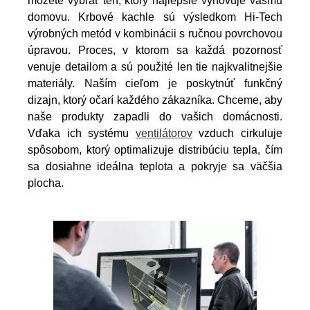
môžete vybrať ten, ktorý najlepšie vyhovuje vášmu
domovu. Krbové kachle sú výsledkom Hi-Tech
výrobných metód v kombinácii s ručnou povrchovou
úpravou. Proces, v ktorom sa každá pozornosť
venuje detailom a sú použité len tie najkvalitnejšie
materiály. Naším cieľom je poskytnúť funkčný
dizajn, ktorý očarí každého zákazníka. Chceme, aby
naše produkty zapadli do vašich domácnosti.
Vďaka ich systému
ventilátorov
vzduch cirkuluje
spôsobom, ktorý optimalizuje distribúciu tepla, čím
sa dosiahne ideálna teplota a pokryje sa väčšia
plocha.