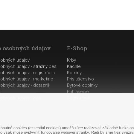
 osobných údajov
E-Shop
sobných údajov
Krby
obných údajov - strážny pes
Kachle
obných údajov - registrácia
Komíny
obných údajov - marketing
Príslušenstvo
obných údajov - dotaznik
Bytové doplnky
i
Prihlásenie
obných údajov - ads
Registrácia
nutné cookies (essential cookies) umožňujúce realizovať základné funkciona
o však môže ovplyvniť fungovanie webovej stránky. Radi by sme tiež využíval