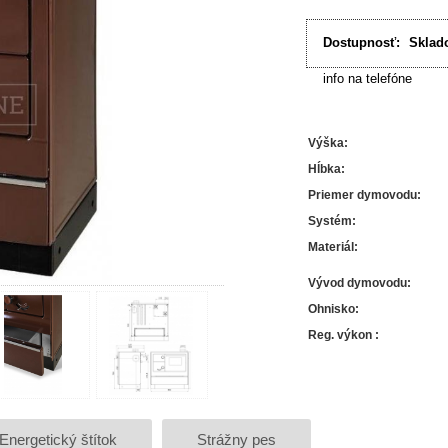
Dostupnosť:
Sklad
info na telefóne
Výška
:
Hĺbka
:
Priemer dymovodu
:
Systém
:
Materiál
:
Vývod dymovodu
:
Ohnisko
:
Reg. výkon
:
Energetický štítok
Strážny pes