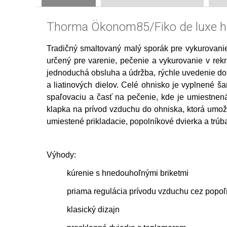
Thorma Ökonom85/Fiko de luxe h
Tradičný smaltovaný malý sporák pre vykurovanie
určený pre varenie, pečenie a vykurovanie v rek
jednoduchá obsluha a údržba, rýchle uvedenie do 
a liatinových dielov. Celé ohnisko je vyplnené š
spaľovaciu a časť na pečenie, kde je umiestnen
klapka na prívod vzduchu do ohniska, ktorá umož
umiestené prikladacie, popolníkové dvierka a trú
Výhody:
kúrenie s hnedouhoľnými briketmi
priama regulácia prívodu vzduchu cez popoľ
klasický dizajn