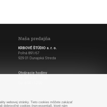
Naša predajňa
KRBOVÉ ŠTÚDIO s. r. o.
Poľná 891/67
929 01 Dunajská Streda
Otváracie hodiny
:
Po - Pi: 8:00 - 17:00
So: 8:00 - 12:00
lity webovej stránky. Tieto cookies môžete zakázať
i dobrovoľné cookies (non-essential), ktoré nám