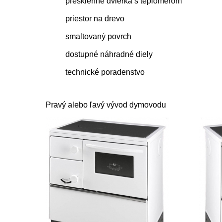
presklenné dvierka s teplomerom
priestor na drevo
smaltovaný povrch
dostupné náhradné diely
technické poradenstvo
Pravý alebo ľavý vývod dymovodu