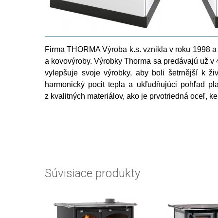
Firma THORMA Výroba k.s. vznikla v roku 1998 a j
a kovovýroby. Výrobky Thorma sa predávajú už v 41 
vylepšuje svoje výrobky, aby boli šetrnější k ži
harmonický pocit tepla a ukľudňujúci pohľad pl
z kvalitných materiálov, ako je prvotriedná oceľ, 
Súvisiace produkty