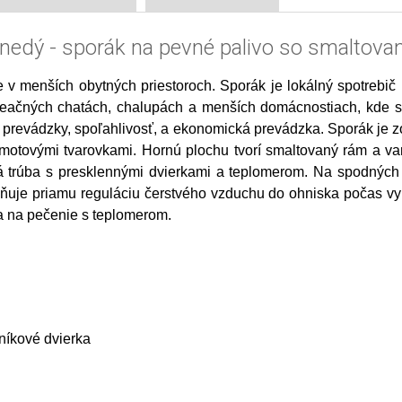
nedý - sporák na pevné palivo so smalto
 v menších obytných priestoroch. Sporák je lokálný spotrebič
reačných chatách, chalupách a menších domácnostiach, kde sa 
prevádzky, spoľahlivosť, a ekonomická prevádzka. Sporák je z
amotovými tvarovkami. Hornú plochu tvorí smaltovaný rám a var
á trúba s presklennými dvierkami a teplomerom. Na spodnýc
ňuje priamu reguláciu čerstvého vzduchu do ohniska počas vyk
ba na pečenie s teplomerom.
níkové dvierka