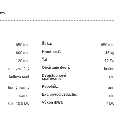
om
Šírka
:
850 mm
850 mm
Hmotnosť
:
600 mm
145 kg
Ťah
:
120 mm
12 Pa
Otváranie dverí
:
teplovzdušný
bočné
Dvojstupňové
kotlová oceľ
nie
spaľovanie
:
Popolník
:
horný, zadný
áno
Ext. prívod vzduchu
:
šamot
nie
Výkon [kW]
:
3,5 - 10,5 kW
7
kW