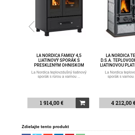
Y 4,5
LA NORDICA TERMOROSA
LA NORDICA
ÁK S
D.S.A. TEPLOVODNÝ SPORÁK S
TEPLOVZDUŠN
ISKOM
LIATINOVOU PLATŇOU A RÚROU
ČIER
liatinový
La Nordica teplovodný liatinový
La Nordica teplovzd
ou ...
sporák s varnou platňou a ...
sporák s varnou 
4 212,00 €
5 772,00 
Zdielajte tento produkt