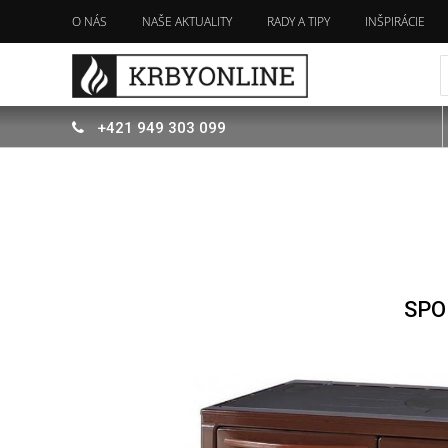
O NÁS
NAŠE AKTUALITY
RADY A TIPY
INŠPIRÁCIE
+421
949
303 099
SPO