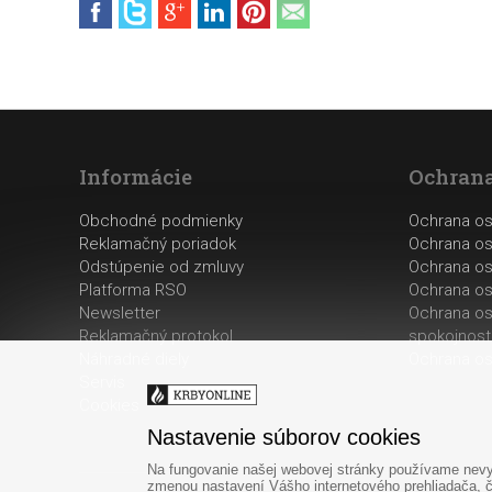
Informácie
Ochrana
Obchodné podmienky
Ochrana o
Reklamačný poriadok
Ochrana os
Odstúpenie od zmluvy
Ochrana os
Platforma RSO
Ochrana os
Newsletter
Ochrana os
Reklamačný protokol
spokojnost
Náhradné diely
Ochrana os
Servis
Cookies
Nastavenie súborov cookies
Na fungovanie našej webovej stránky používame nevyh
zmenou nastavení Vášho internetového prehliadača, č