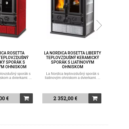
ROSETTA LIBERTY
LA NORDICA ROSETTA
LA NOR
ŠNÝ KERAMICKÝ
SINISTRA TEPLOVZDUŠNÝ
4.
S LIATINOVÝM
KERAMICKÝ SPORÁK S
KER
NISKOM
LIATINOVÝM OHNISKOM
LIAT
plovzdušný sporák s
La Nordica teplovzdušný sporák s
La Nordi
skom a dvierkami. ...
liatinovým ohniskom a dvierkami. ...
liatinovým
00 €
2 352,00 €
3 