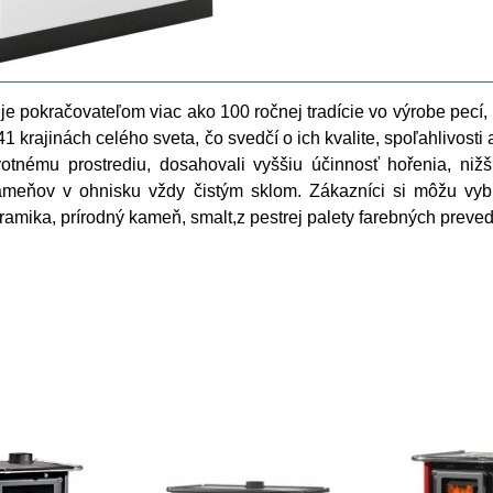
e pokračovateľom viac ako 100 ročnej tradície vo výrobe pecí,
krajinách celého sveta, čo svedčí o ich kvalite, spoľahlivosti
votnému prostrediu, dosahovali vyššiu účinnosť hořenia, nižš
ameňov v ohnisku vždy čistým sklom. Zákazníci si môžu vyb
keramika, prírodný kameň, smalt,z pestrej palety farebných preved