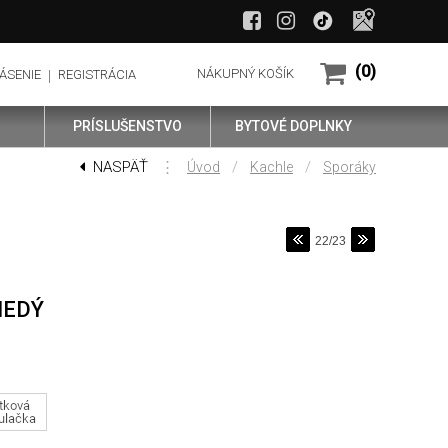
(0)
NÁKUPNÝ KOŠÍK
ÁSENIE
REGISTRÁCIA
PRÍSLUŠENSTVO
BYTOVÉ DOPLNKY
NASPÄŤ
⋮
/
/
Úvod
Kachle
Sporáky
22/23
NEDÝ