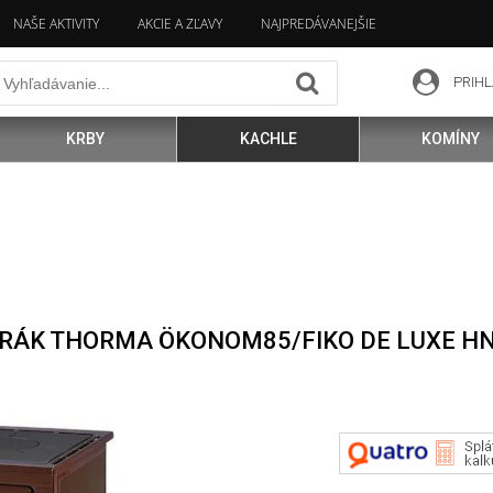
NAŠE AKTIVITY
AKCIE A ZĽAVY
NAJPREDÁVANEJŠIE
PRIHL
KRBY
KACHLE
KOMÍNY
RÁK THORMA ÖKONOM85/FIKO DE LUXE H