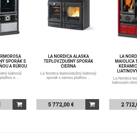
 ALASKA
LA NORDICA ROSETTA
LA NORDICA 
Ý SPORÁK
MAIOLICA TEPLOVZDUŠNÝ
TEPLOVZDU
NA
KERAMICKÝ SPORÁK S
SPORÁK 
LIATINOVÝM OHNISKOM
OH
ušný liatinový
platňou ...
La Nordica teplovzdušný sporák s
La Nordica te
liatinovým ohniskom a dvierkami. ...
liatinovým ohni
€
2 712,00 €
2 352,