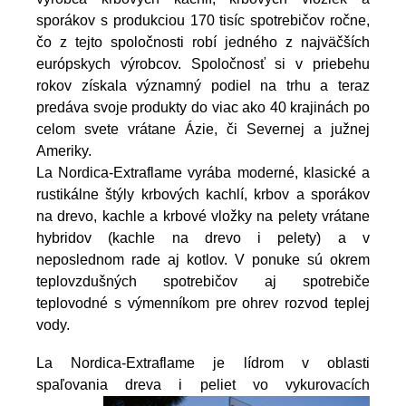
sporákov s produkciou 170 tisíc spotrebičov ročne,
čo z tejto spoločnosti robí jedného z najväčších
európskych výrobcov. Spoločnosť si v priebehu
rokov získala významný podiel na trhu a teraz
predáva svoje produkty do viac ako 40 krajinách po
celom svete vrátane Ázie, či Severnej a južnej
Ameriky.
La Nordica-Extraflame vyrába moderné, klasické a
rustikálne štýly krbových kachlí, krbov a sporákov
na drevo, kachle a krbové vložky na pelety vrátane
hybridov (kachle na drevo i pelety) a v
neposlednom rade aj kotlov. V ponuke sú okrem
teplovzdušných spotrebičov aj spotrebiče
teplovodné s výmenníkom pre ohrev rozvod teplej
vody.
La Nordica-Extraflame je lídrom v oblasti
spaľovania dreva i peliet vo vykurovacích