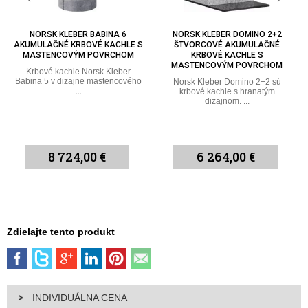
NORSK KLEBER DOMINO 2+2
NORSK KLEBER DOMINO 2+3
ŠTVORCOVÉ AKUMULAČNÉ
AKUMULAČNÉ KRBOVÉ KACHLE
KRBOVÉ KACHLE S
SO ŠTVORCOVÝM DIZAJNOM
MASTENCOVÝM POVRCHOM
Norsk Kleber Domino 2+3
akumulačné krbové kachle so
Norsk Kleber Domino 2+2 sú
štvorcovým ...
krbové kachle s hranatým
dizajnom. ...
6 264,00 €
6 756,00 €
Zdielajte tento produkt
INDIVIDUÁLNA CENA