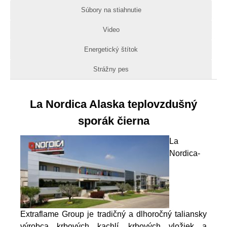
Súbory na stiahnutie
Video
Energetický štítok
Strážny pes
La Nordica Alaska teplovzdušný
sporák čierna
La
Nordica-
Extraflame Group je tradičný a dlhoročný taliansky
výrobca krbových kachlí, krbových vložiek a