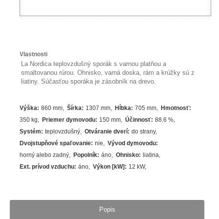
Vlastnosti
La Nordica teplovzdušný sporák s varnou platňou a
smaltovanou rúrou. Ohnisko, varná doska, rám a krúžky sú z
liatiny. Súčasťou sporáka je zásobník na drevo.
Výška
:
860 mm
Šírka
:
1307 mm
Hĺbka
:
705 mm
Hmotnosť
:
350 kg
Priemer dymovodu
:
150 mm
Účinnosť
:
88.6
%
Systém
:
teplovzdušný
Otváranie dverí
:
do strany
Dvojstupňové spaľovanie
:
nie
Vývod dymovodu
:
horný alebo zadný
Popolník
:
áno
Ohnisko
:
liatina
Ext. prívod vzduchu
:
áno
Výkon [kW]
:
12
kW
Popis