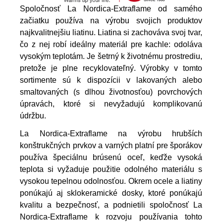
Spoločnosť La Nordica-Extraflame od samého
začiatku používa na výrobu svojich produktov
najkvalitnejšiu liatinu. Liatina si zachováva svoj tvar,
čo z nej robí ideálny materiál pre kachle: odoláva
vysokým teplotám. Je šetrný k životnému prostrediu,
pretože je plne recyklovateľný. Výrobky v tomto
sortimente sú k dispozícii v lakovaných alebo
smaltovaných (s dlhou životnosťou) povrchových
úpravách, ktoré si nevyžadujú komplikovanú
údržbu.
La Nordica-Extraflame na výrobu hrubších
konštrukčných prvkov a varných platní pre šporákov
používa špeciálnu brúsenú oceľ, keďže vysoká
teplota si vyžaduje použitie odolného materiálu s
vysokou tepelnou odolnosťou. Okrem ocele a liatiny
ponúkajú aj sklokeramické dosky, ktoré ponúkajú
kvalitu a bezpečnosť, a podnietili spoločnosť La
Nordica-Extraflame k rozvoju používania tohto