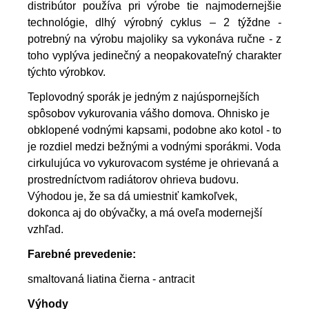
distribútor používa pri výrobe tie najmodernejšie
technológie, dlhý výrobný cyklus – 2 týždne -
potrebný na výrobu majoliky sa vykonáva ručne - z
toho vyplýva jedinečný a neopakovateľný charakter
týchto výrobkov.
Teplovodný sporák je jedným z najúspornejších
spôsobov vykurovania vášho domova. Ohnisko je
obklopené vodnými kapsami, podobne ako kotol - to
je rozdiel medzi bežnými a vodnými sporákmi. Voda
cirkulujúca vo vykurovacom systéme je ohrievaná a
prostredníctvom radiátorov ohrieva budovu.
Výhodou je, že sa dá umiestniť kamkoľvek,
dokonca aj do obývačky, a má oveľa modernejší
vzhľad.
Farebné prevedenie:
smaltovaná liatina čierna - antracit
Výhody