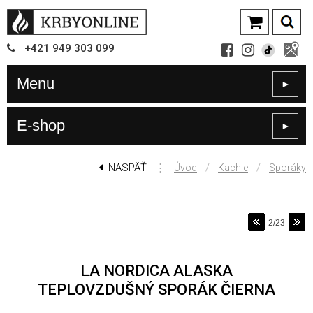
+421
949
303 099
Menu
►
E-shop
►
NASPÄŤ
⋮
/
/
Úvod
Kachle
Sporáky
2/23
LA NORDICA ALASKA
TEPLOVZDUŠNÝ SPORÁK ČIERNA