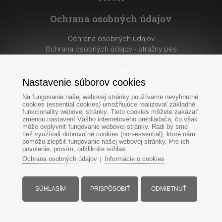
Ochrana osobných údajov
Ochrana osobných údajov
Ochrana osobných údajov - strážny pes
Ochrana osobných údajov - registrácia
Ochrana osobných údajov - marketing
Ochrana osobných údajov - dotaznik spokojnosti
Nastavenie súborov cookies
Ochrana osobných údajov - ads
Na fungovanie našej webovej stránky používame nevyhnutné
cookies (essential cookies) umožňujúce realizovať základné
E-Shop
funkcionality webovej stránky. Tieto cookies môžete zakázať
zmenou nastavení Vášho internetového prehliadača, čo však
môže ovplyvniť fungovanie webovej stránky. Radi by sme
Krby
tiež využívali dobrovoľné cookies (non-essential), ktoré nám
Kachle
pomôžu zlepšiť fungovanie našej webovej stránky. Pre ich
povolenie, prosím, odkliknite súhlas.
Komíny
Ochrana osobných údajov
Informácie o cookies
|
Príslušenstvo
Bytové doplnky
Prihlásenie
SÚHLASÍM
PRISPÔSOBIŤ
ODMIETNUŤ
Registrácia
Naša predajňa