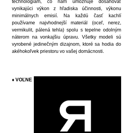
technológiám, čo nám umožňuje dosahovať
vynikajúci výkon z hľadiska účinnosti, výkonu
minimálnych emisií. Na každú časť kachlí
používame najvhodnejší materiál (oceľ, nerez,
vermikulit, pálená tehla) spolu s tepelne odolným
náterom na vonkajšiu úpravu. Všetky modeli sú
vyrobené jedinečným dizajnom, ktoré sa hodia do
akéhokoľvek priestoru vo vašej domácnosti.
♦ VOĽNE