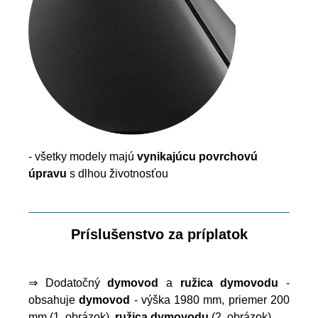
- všetky modely majú
vynikajúcu povrchovú
úpravu
s dlhou životnosťou
Príslušenstvo za príplatok
⇒ Dodatočný
dymovod
a
ružica dymovodu
-
obsahuje
dymovod
- výška 1980 mm, priemer 200
mm (1. obrázok),
ružica dymovodu
(2. obrázok)