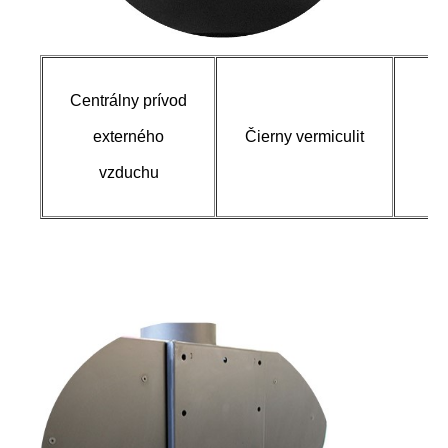
Centrálny prívod
Roc
externého
Čierny vermiculit
vzduchu