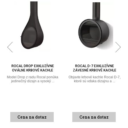
ROCAL D-7 EXKLUZÍVNE
ROCAL GALA MODERNÉ
ZÁVESNÉ KRBOVÉ KACHLE
SAMOSTATNE STOJACE KRBOVÉ
KACHLE
Objavte krbové kachle Rocal D-7,
ktoré sú vďaka dizajnu a ...
Krbové kachle Rocal Gala, ktoré
ponúkajú každej miestnosti ...
Cena na dotaz
Cena na dotaz