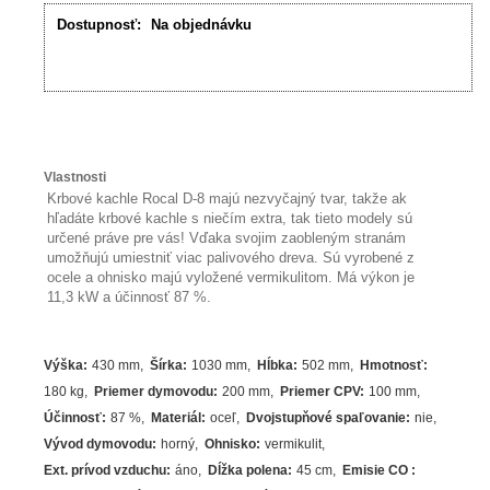
Dostupnosť:
Na objednávku
Vlastnosti
Krbové kachle Rocal D-8 majú nezvyčajný tvar, takže ak
hľadáte krbové kachle s niečím extra, tak tieto modely sú
určené práve pre vás! Vďaka svojim zaobleným stranám
umožňujú umiestniť viac palivového dreva. Sú vyrobené z
ocele a ohnisko majú vyložené vermikulitom. Má výkon je
11,3 kW a účinnosť 87 %.
Výška
:
430 mm
Šírka
:
1030 mm
Hĺbka
:
502 mm
Hmotnosť
:
180 kg
Priemer dymovodu
:
200 mm
Priemer CPV
:
100 mm
Účinnosť
:
87
%
Materiál
:
oceľ
Dvojstupňové spaľovanie
:
nie
Vývod dymovodu
:
horný
Ohnisko
:
vermikulit
Ext. prívod vzduchu
:
áno
Dĺžka polena
:
45 cm
Emisie CO
: