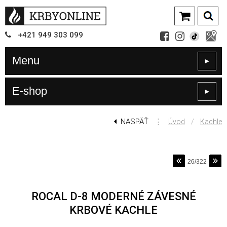
+421
949
303 099
Menu
►
E-shop
►
NASPÄŤ
⋮
/
Úvod
Kachle
26/322
ROCAL D-8 MODERNÉ ZÁVESNÉ
KRBOVÉ KACHLE