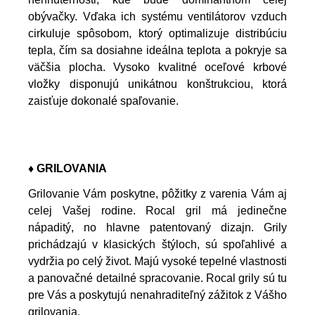
obývačky. Vďaka ich systému ventilátorov vzduch
cirkuluje spôsobom, ktorý optimalizuje distribúciu
tepla, čím sa dosiahne ideálna teplota a pokryje sa
väčšia plocha. Vysoko kvalitné oceľové krbové
vložky disponujú unikátnou konštrukciou, ktorá
zaisťuje dokonalé spaľovanie.
♦ GRILOVANIA
Grilovanie Vám poskytne, pôžitky z varenia Vám aj
celej Vašej rodine. Rocal gril má jedinečne
nápaditý, no hlavne patentovaný dizajn. Grily
prichádzajú v klasických štýloch, sú spoľahlivé a
vydržia po celý život. Majú vysoké tepelné vlastnosti
a panovačné detailné spracovanie. Rocal grily sú tu
pre Vás a poskytujú nenahraditeľný zážitok z Vášho
grilovania.