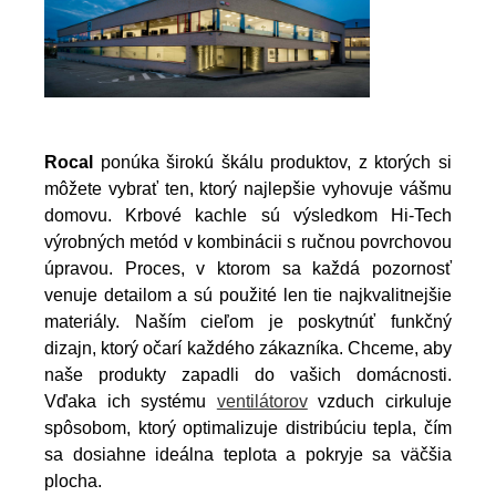
Rocal
ponúka širokú škálu produktov, z ktorých si
môžete vybrať ten, ktorý najlepšie vyhovuje vášmu
domovu. Krbové kachle sú výsledkom Hi-Tech
výrobných metód v kombinácii s ručnou povrchovou
úpravou. Proces, v ktorom sa každá pozornosť
venuje detailom a sú použité len tie najkvalitnejšie
materiály. Naším cieľom je poskytnúť funkčný
dizajn, ktorý očarí každého zákazníka. Chceme, aby
naše produkty zapadli do vašich domácnosti.
Vďaka ich systému
ventilátorov
vzduch cirkuluje
spôsobom, ktorý optimalizuje distribúciu tepla, čím
sa dosiahne ideálna teplota a pokryje sa väčšia
plocha.