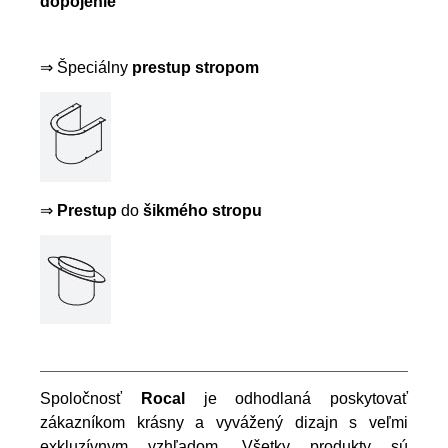
dopojenie
⇒ Špeciálny
prestup stropom
⇒
Prestup
do
šikmého stropu
Spoločnosť
Rocal
je odhodlaná poskytovať
zákazníkom krásny a vyvážený dizajn s veľmi
exkluzívnym vzhľadom. Všetky produkty sú