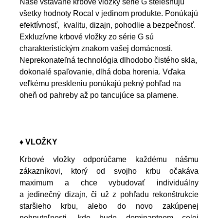
Naše vstavané krbové vložky série G stelesňujú
všetky hodnoty Rocal v jedinom produkte. Ponúkajú
efektívnosť, kvalitu, dizajn, pohodlie a bezpečnosť.
Exkluzívne krbové vložky zo série G sú
charakteristickým znakom vašej domácnosti.
Neprekonateľná technológia dlhodobo čistého skla,
dokonalé spaľovanie, dlhá doba horenia.
Vďaka
veľkému preskleniu ponúkajú pekný pohľad na
oheň od pahreby až po tancujúce sa plamene.
♦ VLOŽKY
Krbové vložky odporúčame každému nášmu
zákazníkovi, ktorý od svojho krbu očakáva
maximum a chce vybudovať individuálny
a jedinečný dizajn, či už z pohľadu rekonštrukcie
staršieho krbu, alebo do novo zakúpenej
nehnuteľnosti, kde bude dominantnom celej