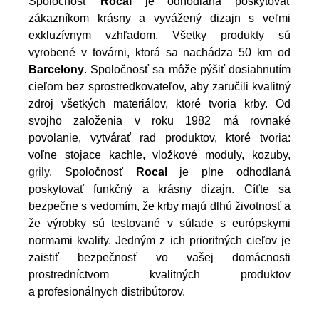
Spoločnosť
Rocal
je odhodlaná poskytovať
zákazníkom krásny a vyvážený dizajn s veľmi
exkluzívnym vzhľadom. Všetky produkty sú
vyrobené v továrni, ktorá sa nachádza 50 km od
Barcelony
. Spoločnosť sa môže pýšiť dosiahnutím
cieľom bez sprostredkovateľov, aby zaručili kvalitný
zdroj všetkých materiálov, ktoré tvoria krby. Od
svojho založenia v roku 1982 má rovnaké
povolanie, vytvárať rad produktov, ktoré tvoria:
voľne stojace kachle, vložkové moduly, kozuby,
grily
. Spoločnosť
Rocal
je plne odhodlaná
poskytovať funkčný a krásny dizajn. Cíťte sa
bezpečne s vedomím, že krby majú dlhú životnosť a
že výrobky sú testované v súlade s európskymi
normami kvality. Jedným z ich prioritných cieľov je
zaistiť bezpečnosť vo vašej domácnosti
prostredníctvom kvalitných produktov
a profesionálnych distribútorov.