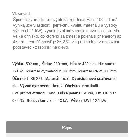
Vlastnosti
Španielsky model krbových kachlí Rocal Habit 100 + T má
vynikajúce vlastnosti: perfektnú kvalitu materiálu a vysoký
výkon (12,1 kW), vysokokvalitné vermikulitové ohnisko. Má
veľké ohnisko, do ktorého sa zmestia polená s priemerom až
45 cm. Jeho účinnosť je 86,2 %. Za príplatok je v dispozícii
podstavec - zásobník na drevo.
Výška
:
592 mm
Šírka
:
980 mm
Hĺbka
:
430 mm
Hmotnosť
:
221 kg
Priemer dymovodu
:
180 mm
Priemer CPV
:
100 mm
Účinnosť
:
86.2
%
Materiál
:
oceľ
Dvojstupňové spaľovanie
:
nie
Vývod dymovodu
:
horný
Ohnisko
:
vermikulit
Ext. prívod vzduchu
:
áno
Dĺžka polena
:
60 cm
Emisie CO
:
0.09 %
Reg. výkon
:
7.5 - 13 kW
Výkon [kW]
:
12.1
kW
Popis