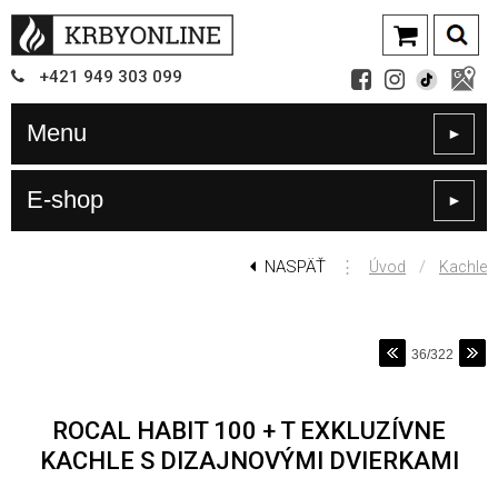
+421
949
303 099
Menu
►
E-shop
►
NASPÄŤ
⋮
/
Úvod
Kachle
36/322
ROCAL HABIT 100 + T EXKLUZÍVNE
KACHLE S DIZAJNOVÝMI DVIERKAMI