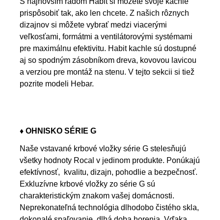
S najnovším radom Habit si môžete svoje kachle
prispôsobiť tak, ako len chcete. Z našich rôznych
dizajnov si môžete vybrať medzi viacerými
veľkosťami, formátmi a ventilátorovými systémami
pre maximálnu efektivitu. Habit kachle sú dostupné
aj so spodným zásobníkom dreva, kovovou lavicou
a verziou pre montáž na stenu. V tejto sekcii si tiež
pozrite modeli Hebar.
♦ OHNISKO SÉRIE G
Naše vstavané krbové vložky série G stelesňujú
všetky hodnoty Rocal v jedinom produkte. Ponúkajú
efektívnosť, kvalitu, dizajn, pohodlie a bezpečnosť.
Exkluzívne krbové vložky zo série G sú
charakteristickým znakom vašej domácnosti.
Neprekonateľná technológia dlhodobo čistého skla,
dokonalé spaľovanie, dlhá doba horenia.
Vďaka