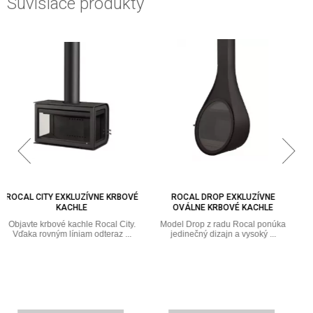
Súvisiace produkty
ROCAL DROP EXKLUZÍVNE
ROCAL D-7 EXKLUZÍVNE
OVÁLNE KRBOVÉ KACHLE
ZÁVESNÉ KRBOVÉ KACHLE
Model Drop z radu Rocal ponúka
Objavte krbové kachle Rocal D-7,
jedinečný dizajn a vysoký ...
ktoré sú vďaka dizajnu a ...