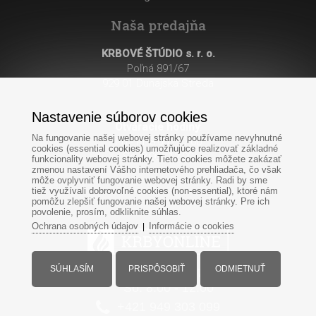
Naša predajňa
KRBOVÉ ŠTÚDIO s. r. o.
Poľná 891/67
929 01 Dunajská Streda
Nastavenie súborov cookies
Otváracie hodiny
:
Na fungovanie našej webovej stránky používame nevyhnutné
Po - Pi: 8:00 - 17:00
cookies (essential cookies) umožňujúce realizovať základné
So: 8:00 - 12:00
funkcionality webovej stránky. Tieto cookies môžete zakázať
zmenou nastavení Vášho internetového prehliadača, čo však
môže ovplyvniť fungovanie webovej stránky. Radi by sme
tiež využívali dobrovoľné cookies (non-essential), ktoré nám
pomôžu zlepšiť fungovanie našej webovej stránky. Pre ich
povolenie, prosím, odkliknite súhlas.
Ochrana osobných údajov
Informácie o cookies
|
SÚHLASÍM
PRISPÔSOBIŤ
ODMIETNUŤ
Po-Pi: 8:00 - 17:00
So: 8:00 - 12:00
+421
949
303 099