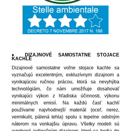
♦ DIZAJNOVÉ SAMOSTATNE STOJACE
KACHLE
Dizajnové samostatne voľne stojace kachle sa
vyznačujú excelentným, exkluzívnym dizajnom a
vynikajúcou ručnou prácou, ktorá sa nevyhýba
technológiám, čo nám umožňuje dosahovať
vynikajúci výkon z hľadiska účinnosti, výkonu
minimálnych emisií. Na každú časť kachlí
používame najvhodnejší materiál (oceľ, nerez,
vermikulit, pálená tehla) spolu s tepelne odolným
náterom na vonkajšiu úpravu. Všetky modeli sú
vyrobené jedinečným dizajnom, ktoré sa hodia do