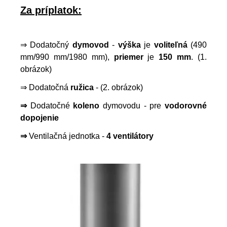
Za príplatok:
⇒ Dodatočný
dymovod
-
výška
je
voliteľná
(490
mm/990 mm/1980 mm),
priemer
je
150 mm
. (1.
obrázok)
⇒ Dodatočná
ružica
- (2. obrázok)
⇒
Dodatočné
koleno
dymovodu - pre
vodorovné
dopojenie
⇒
Ventilačná jednotka -
4 ventilátory