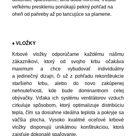
veľkému preskleniu ponúkajú pekný pohľad na
oheň od pahreby až po tancujúce sa plamene.
♦ VLOŽKY
Krbové vložky odporúčame každému nášmu
zákazníkovi, ktorý od svojho krbu očakáva
maximum a chce vybudovať individuálny
a jedinečný dizajn, či už z pohľadu rekonštrukcie
staršieho krbu, alebo do novo zakúpenej
nehnuteľnosti, kde bude dominantnom celej
obývačky. Vďaka ich systému ventilátorov vzduch
cirkuluje spôsobom, ktorý optimalizuje distribúciu
tepla, čím sa dosiahne ideálna teplota a pokryje sa
väčšia plocha. Vysoko kvalitné oceľové krbové
vložky disponujú unikátnou konštrukciou, ktorá
zaisťuje dokonalé spaľovanie.