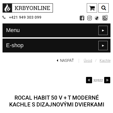
+421
949
303 099
Menu
►
E-shop
►
NASPÄŤ
⋮
/
Úvod
Kachle
32/322
ROCAL HABIT 50 V + T MODERNÉ
KACHLE S DIZAJNOVÝMI DVIERKAMI