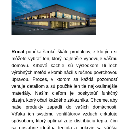
Rocal
ponúka širokú škálu produktov, z ktorých si
môžete vybrať ten, ktorý najlepšie vyhovuje vášmu
domovu. Krbové kachle sú výsledkom Hi-Tech
výrobných metód v kombinácii s ručnou povrchovou
úpravou. Proces, v ktorom sa každá pozornosť
venuje detailom a sú použité len tie najkvalitnejšie
materiály. Naším cieľom je poskytnúť funkčný
dizajn, ktorý očarí každého zákazníka. Chceme, aby
naše produkty zapadli do vašich domácnosti.
Vďaka ich systému
ventilátorov
vzduch cirkuluje
spôsobom, ktorý optimalizuje distribúciu tepla, čím
sa dosiahne ideálna teplota a pokryje sa väčšia