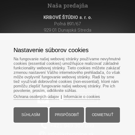
Naša predajňa
KRBOVÉ ŠTÚDIO s. r. o.
Poľná 891/67
929 01 Dunajská Streda
Otváracie hodiny
:
Nastavenie súborov cookies
Po - Pi: 8:00 - 17:00
Na fungovanie našej webovej stránky používame nevyhnutné
So: 8:00 - 12:00
cookies (essential cookies) umožňujúce realizovať základné
funkcionality webovej stránky. Tieto cookies môžete zakázať
zmenou nastavení Vášho internetového prehliadača, čo však
môže ovplyvniť fungovanie webovej stránky. Radi by sme
tiež využívali dobrovoľné cookies (non-essential), ktoré nám
pomôžu zlepšiť fungovanie našej webovej stránky. Pre ich
povolenie, prosím, odkliknite súhlas.
Ochrana osobných údajov
Informácie o cookies
|
Po-Pi: 8:00 - 17:00
SÚHLASÍM
PRISPÔSOBIŤ
ODMIETNUŤ
So: 8:00 - 12:00
+421
949
303 099