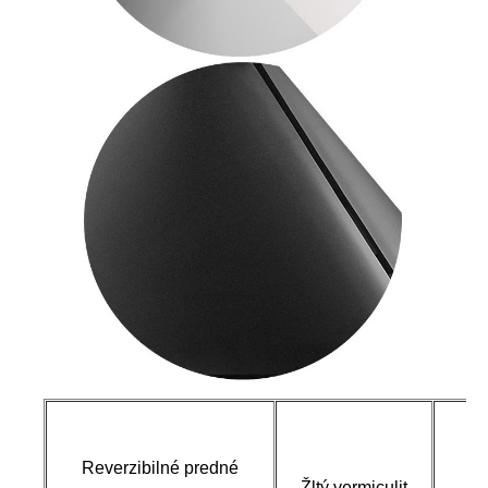
Reverzibilné predné
Ro
Žltý vermiculit