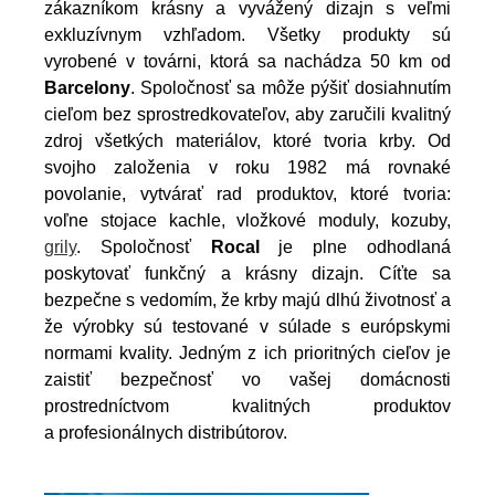
zákazníkom krásny a vyvážený dizajn s veľmi
exkluzívnym vzhľadom. Všetky produkty sú
vyrobené v továrni, ktorá sa nachádza 50 km od
Barcelony
. Spoločnosť sa môže pýšiť dosiahnutím
cieľom bez sprostredkovateľov, aby zaručili kvalitný
zdroj všetkých materiálov, ktoré tvoria krby. Od
svojho založenia v roku 1982 má rovnaké
povolanie, vytvárať rad produktov, ktoré tvoria:
voľne stojace kachle, vložkové moduly, kozuby,
grily
. Spoločnosť
Rocal
je plne odhodlaná
poskytovať funkčný a krásny dizajn. Cíťte sa
bezpečne s vedomím, že krby majú dlhú životnosť a
že výrobky sú testované v súlade s európskymi
normami kvality. Jedným z ich prioritných cieľov je
zaistiť bezpečnosť vo vašej domácnosti
prostredníctvom kvalitných produktov
a profesionálnych distribútorov.