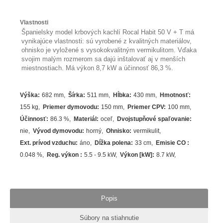
Vlastnosti
Španielsky model krbových kachlí Rocal Habit 50 V + T má
vynikajúce vlastnosti: sú vyrobené z kvalitných materiálov,
ohnisko je vyložené s vysokokvalitným vermikulitom. Vďaka
svojim malým rozmerom sa dajú inštalovať aj v menších
miestnostiach. Má výkon 8,7 kW a účinnosť 86,3 %.
Výška
:
682 mm
Šírka
:
511 mm
Hĺbka
:
430 mm
Hmotnosť
:
155 kg
Priemer dymovodu
:
150 mm
Priemer CPV
:
100 mm
Účinnosť
:
86.3
%
Materiál
:
oceľ
Dvojstupňové spaľovanie
:
nie
Vývod dymovodu
:
horný
Ohnisko
:
vermikulit
Ext. prívod vzduchu
:
áno
Dĺžka polena
:
33 cm
Emisie CO
:
0.048 %
Reg. výkon
:
5.5 - 9.5 kW
Výkon [kW]
:
8.7
kW
Popis
Súbory na stiahnutie