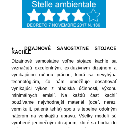
♦ DIZAJNOVÉ SAMOSTATNE STOJACE
KACHLE
Dizajnové samostatne voľne stojace kachle sa
vyznačujú excelentným, exkluzívnym dizajnom a
vynikajúcou ručnou prácou, ktorá sa nevyhýba
technológiám, čo nám umožňuje dosahovať
vynikajúci výkon z hľadiska účinnosti, výkonu
minimálnych emisií. Na každú časť kachlí
používame najvhodnejší materiál (oceľ, nerez,
vermikulit, pálená tehla) spolu s tepelne odolným
náterom na vonkajšiu úpravu. Všetky modeli sú
vyrobené jedinečným dizajnom, ktoré sa hodia do