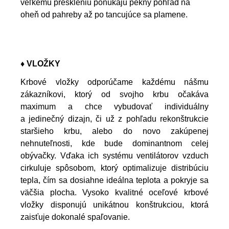
veľkému preskleniu ponúkajú pekný pohľad na
oheň od pahreby až po tancujúce sa plamene.
♦ VLOŽKY
Krbové vložky odporúčame každému nášmu
zákazníkovi, ktorý od svojho krbu očakáva
maximum a chce vybudovať individuálny
a jedinečný dizajn, či už z pohľadu rekonštrukcie
staršieho krbu, alebo do novo zakúpenej
nehnuteľnosti, kde bude dominantnom celej
obývačky. Vďaka ich systému ventilátorov vzduch
cirkuluje spôsobom, ktorý optimalizuje distribúciu
tepla, čím sa dosiahne ideálna teplota a pokryje sa
väčšia plocha. Vysoko kvalitné oceľové krbové
vložky disponujú unikátnou konštrukciou, ktorá
zaisťuje dokonalé spaľovanie.