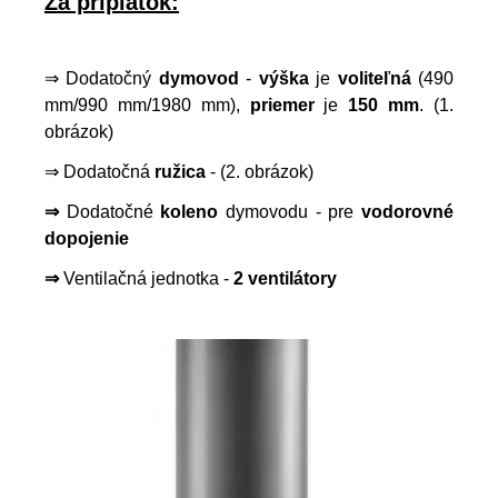
Za príplatok:
⇒ Dodatočný
dymovod
-
výška
je
voliteľná
(490
mm/990 mm/1980 mm),
priemer
je
150 mm
. (1.
obrázok)
⇒ Dodatočná
ružica
- (2. obrázok)
⇒
Dodatočné
koleno
dymovodu - pre
vodorovné
dopojenie
⇒
Ventilačná jednotka -
2 ventilátory