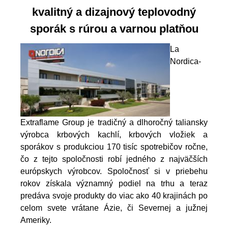
kvalitný a dizajnový teplovodný
sporák s rúrou a varnou platňou
La
Nordica-
Extraflame Group je tradičný a dlhoročný taliansky
výrobca krbových kachlí, krbových vložiek a
sporákov s produkciou 170 tisíc spotrebičov ročne,
čo z tejto spoločnosti robí jedného z najväčších
európskych výrobcov. Spoločnosť si v priebehu
rokov získala významný podiel na trhu a teraz
predáva svoje produkty do viac ako 40 krajinách po
celom svete vrátane Ázie, či Severnej a južnej
Ameriky.