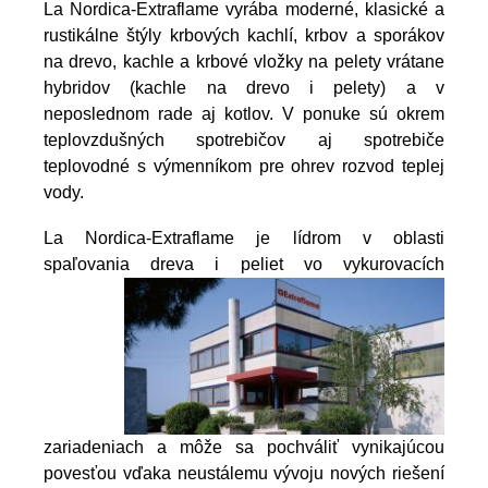
La Nordica-Extraflame vyrába moderné, klasické a
rustikálne štýly krbových kachlí, krbov a sporákov
na drevo, kachle a krbové vložky na pelety vrátane
hybridov (kachle na drevo i pelety) a v
neposlednom rade aj kotlov. V ponuke sú okrem
teplovzdušných spotrebičov aj spotrebiče
teplovodné s výmenníkom pre ohrev rozvod teplej
vody.
La Nordica-Extraflame je lídrom v oblasti
spaľovania dreva i peliet vo vykurovacích
zariadeniach a môže sa pochváliť vynikajúcou
povesťou vďaka neustálemu vývoju nových riešení