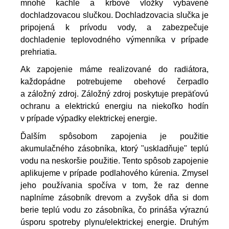
mnohé kachle a krbové vložky vybavené 
dochladzovacou slučkou. Dochladzovacia slučka je 
pripojená k prívodu vody, a zabezpečuje 
dochladenie teplovodného výmenníka v prípade 
prehriatia.
Ak zapojenie máme realizované do radiátora, 
každopádne potrebujeme obehové čerpadlo 
a záložný zdroj. Záložný zdroj poskytuje prepäťovú 
ochranu a elektrickú energiu na niekoľko hodín 
v prípade výpadky elektrickej energie. 
Ďalším spôsobom zapojenia je použitie 
akumulačného zásobníka, ktorý "uskladňuje" teplú 
vodu na neskoršie použitie. Tento spôsob zapojenie 
aplikujeme v prípade podlahového kúrenia. Zmysel 
jeho používania spočíva v tom, že raz denne 
naplníme zásobník drevom a zvyšok dňa si dom 
berie teplú vodu zo zásobníka, čo prináša výraznú 
úsporu spotreby plynu/elektrickej energie. Druhým 