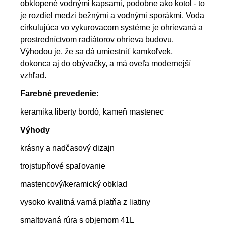
obklopené vodnými kapsami, podobne ako kotol - to
je rozdiel medzi bežnými a vodnými sporákmi. Voda
cirkulujúca vo vykurovacom systéme je ohrievaná a
prostredníctvom radiátorov ohrieva budovu.
Výhodou je, že sa dá umiestniť kamkoľvek,
dokonca aj do obývačky, a má oveľa modernejší
vzhľad.
Farebné prevedenie:
keramika liberty bordó, kameň mastenec
Výhody
krásny a nadčasový dizajn
trojstupňové spaľovanie
mastencový/keramický obklad
vysoko kvalitná varná platňa z liatiny
smaltovaná rúra s objemom 41L