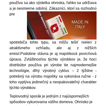
používa sa ako výstelka ohniska, ľahko sa udržiava
a je nesmierne odolný.
Zákazníci, ktorí sa rozhodnú
pre
spotrebiča tohto typu, sa môžu tešiť nielen z
atraktívneho vzhľadu, ale aj z nižších
emisií.
Podobne slávna je aj majoliková povrchová
úprava. Zvláštnosťou týchto výrobkov je, že hoci
distribútor používa pri výrobe tie najmodernejšie
technológie, dlhý výrobný cyklus – 2 týždne -
potrebný na výrobu majoliky sa vykonáva ručne - z
toho vyplýva jedinečný a neopakovateľný charakter
týchto výrobkov.
Teplovodný sporák je jedným z najúspornejších
spôsobov vykurovania vášho domova. Ohnisko je