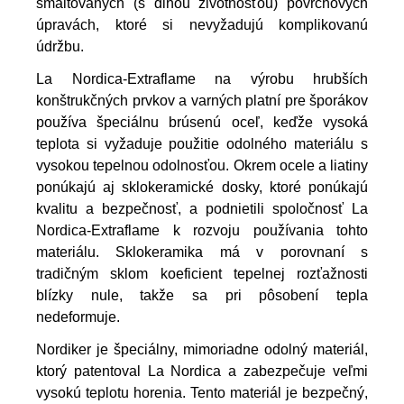
smaltovaných (s dlhou životnosťou) povrchových
úpravách, ktoré si nevyžadujú komplikovanú
údržbu.
La Nordica-Extraflame na výrobu hrubších
konštrukčných prvkov a varných platní pre šporákov
používa špeciálnu brúsenú oceľ, keďže vysoká
teplota si vyžaduje použitie odolného materiálu s
vysokou tepelnou odolnosťou. Okrem ocele a liatiny
ponúkajú aj sklokeramické dosky, ktoré ponúkajú
kvalitu a bezpečnosť, a podnietili spoločnosť La
Nordica-Extraflame k rozvoju používania tohto
materiálu. Sklokeramika má v porovnaní s
tradičným sklom koeficient tepelnej rozťažnosti
blízky nule, takže sa pri pôsobení tepla
nedeformuje.
Nordiker je špeciálny, mimoriadne odolný materiál,
ktorý patentoval La Nordica a zabezpečuje veľmi
vysokú teplotu horenia. Tento materiál je bezpečný,