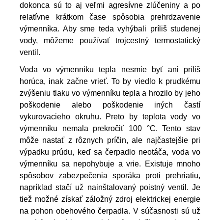
dokonca sú to aj veľmi agresívne zlúčeniny a po
relatívne krátkom čase spôsobia prehrdzavenie
výmenníka. Aby sme teda vyhýbali príliš studenej
vody, môžeme používať trojcestný termostatický
ventil.
Voda vo výmenníku tepla nesmie byť ani príliš 
horúca, inak začne vrieť. To by viedlo k prudkému 
zvýšeniu tlaku vo výmenníku tepla a hrozilo by jeho 
poškodenie alebo poškodenie iných častí 
vykurovacieho okruhu. Preto by teplota vody vo 
výmenníku nemala prekročiť 100 °C. Tento stav 
môže nastať z rôznych príčin, ale najčastejšie pri 
výpadku prúdu, keď sa čerpadlo neotáča, voda vo 
výmenníku sa nepohybuje a vrie. Existuje mnoho 
spôsobov zabezpečenia sporáka proti prehriatiu, 
napríklad stačí už nainštalovaný poistný ventil. Je 
tiež možné získať záložný zdroj elektrickej energie 
na pohon obehového čerpadla. V súčasnosti sú už 