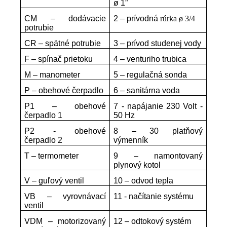
ø 1”
CM – dodávacie
2 –
prívodná
rúrka ø 3/4
potrubie
CR – spätné potrubie
3 – prívod studenej vody
F – spínač prietoku
4 – venturiho trubica
M – manometer
5 – regulačná sonda
P – obehové čerpadlo
6 – sanitárna voda
P1 – obehové
7 - napájanie 230 Volt -
čerpadlo 1
50 Hz
P2 - obehové
8 – 30 platňový
čerpadlo 2
výmenník
T – termometer
9 – namontovaný
plynový kotol
V – guľový ventil
10 – odvod tepla
VB – vyrovnávací
11 - načítanie systému
ventil
VDM – motorizovaný
12 – odtokový systém