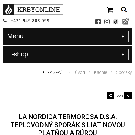
+421
949
303 099
Menu
►
E-shop
►
NASPÄŤ
⋮
/
/
Úvod
Kachle
Sporáky
5/23
LA NORDICA TERMOROSA D.S.A.
TEPLOVODNÝ SPORÁK S LIATINOVOU
PLATŇOU A RÚROU