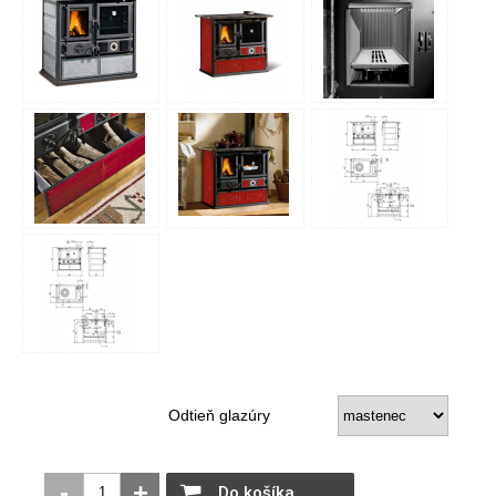
Odtieň glazúry
-
+
Do košíka