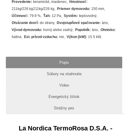
Prevedenie
:
keramické
,
mastenec
Hmotnosť
:
211kg/226 kg211kg/226 kg
Priemer dymovodu
:
150 mm
Účinnosť
:
79.9
%
Ťah
:
12 Pa
Systém
:
teplovodný
Otváranie dverí
:
do strany
Dvojstupňové spaľovanie
:
áno
Vývod dymovodu
:
horný alebo zadný
Popolník
:
áno
Ohnisko
:
liatina
Ext. prívod vzduchu
:
nie
Výkon [kW]
:
15.5
kW
Popis
Súbory na stiahnutie
Video
Energetický štítok
Strážny pes
La Nordica TermoRosa D.S.A. -