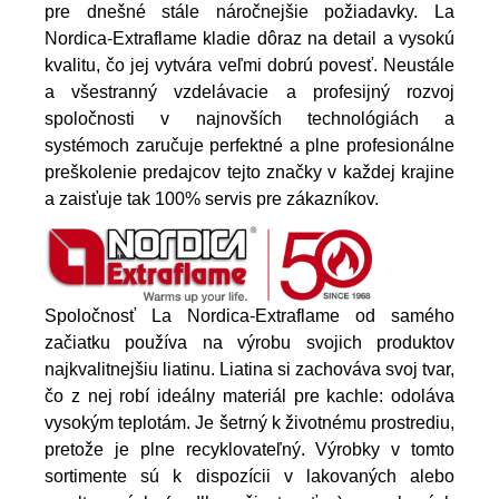
pre dnešné stále náročnejšie požiadavky. La
Nordica-Extraflame kladie dôraz na detail a vysokú
kvalitu, čo jej vytvára veľmi dobrú povesť. Neustále
a všestranný vzdelávacie a profesijný rozvoj
spoločnosti v najnovších technológiách a
systémoch zaručuje perfektné a plne profesionálne
preškolenie predajcov tejto značky v každej krajine
a zaisťuje tak 100% servis pre zákazníkov.
Spoločnosť La Nordica-Extraflame od samého
začiatku používa na výrobu svojich produktov
najkvalitnejšiu liatinu. Liatina si zachováva svoj tvar,
čo z nej robí ideálny materiál pre kachle: odoláva
vysokým teplotám. Je šetrný k životnému prostrediu,
pretože je plne recyklovateľný. Výrobky v tomto
sortimente sú k dispozícii v lakovaných alebo