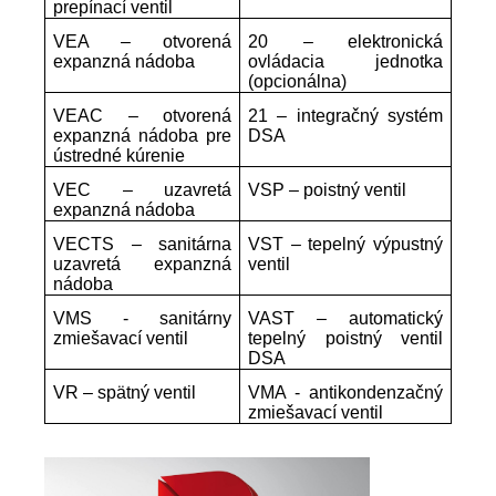
prepínací ventil
VEA – otvorená
20 – elektronická
expanzná nádoba
ovládacia jednotka
(opcionálna)
VEAC – otvorená
21 – integračný systém
expanzná nádoba pre
DSA
ústredné kúrenie
VEC – uzavretá
VSP – poistný ventil
expanzná nádoba
VECTS – sanitárna
VST – tepelný výpustný
uzavretá expanzná
ventil
nádoba
VMS - sanitárny
VAST – automatický
zmiešavací ventil
tepelný poistný ventil
DSA
VR – spätný ventil
VMA - antikondenzačný
zmiešavací ventil