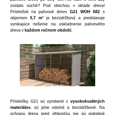
zostalo suché? Pod strechou v sklade dreva!
Prístrešok na palivové drevo
G21 WOH 682
s
objemom
5,7 m³
je bezúdržbový a predstavuje
vynikajúce riešenie na uskladnenie palivového
dreva v
každom ročnom období
.
Prístrešky G21 sú vyrobené z
vysokokvalitných
materiálov
, sú plne odolné a bezúdržbové. Na
ochranu dreva pred vlhkosťou nie sú potrebné