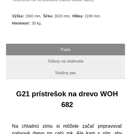
Výška
:
1900 mm
Šírka
:
3020 mm
Hĺbka
:
1190 mm
Hmotnosť
:
30 kg
Popis
Súbory na stiahnutie
Strážny pes
G21 prístrešok na drevo WOH
682
Na chladnú zimu si môžete začať pripravovať
palivové drevo po celý rok. Ale kam s ním, aby