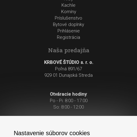
Kachle
Komíny
Príslušenstvo
Bytové doplnky
Prihlásenie
Registrácia
Naša predajňa
KRBOVÉ ŠTÚDIO s. r. o.
Poľná 891/67
929 01 Dunajská Streda
Otváracie hodiny
:
Po - Pi: 8:00 - 17:00
So: 8:00 - 12:00
Nastavenie súborov cookies