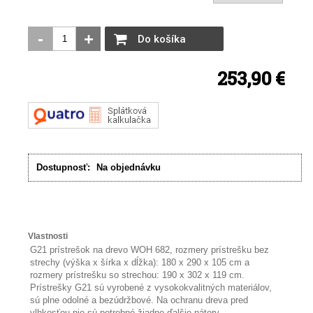
-
+
Do košíka
253,90 €
Dostupnosť:
Na objednávku
Vlastnosti
G21 prístrešok na drevo WOH 682, rozmery prístrešku bez
strechy (výška x šírka x dĺžka): 180 x 290 x 105 cm a
rozmery prístrešku so strechou: 190 x 302 x 119 cm.
Prístrešky G21 sú vyrobené z vysokokvalitných materiálov,
sú plne odolné a bezúdržbové. Na ochranu dreva pred
vlhkosťou nie sú potrebné žiadne ďalšie nátery.