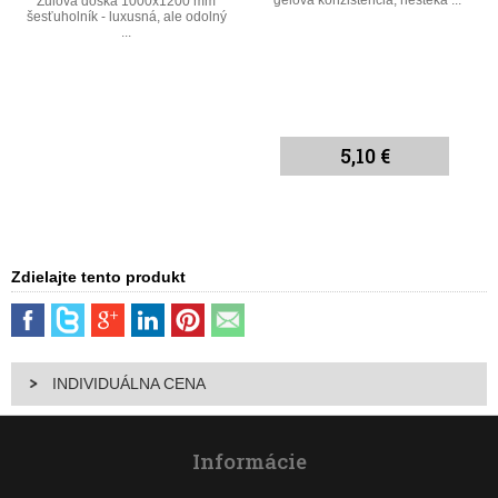
Žulová doska 1000x1200 mm
šesťuholník - luxusná, ale odolný
...
5,10 €
Zdielajte tento produkt
INDIVIDUÁLNA CENA
Informácie