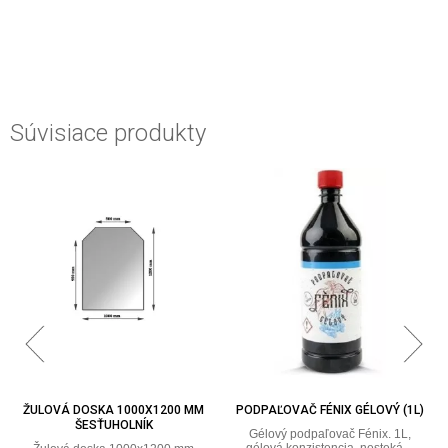
Súvisiace produkty
ŽULOVÁ DOSKA 1000X1200 MM
PODPAĽOVAČ FÉNIX GÉLOVÝ (1L)
ŠESŤUHOLNÍK
Gélový podpaľovač Fénix. 1L,
gélová konzistencia, nesteká ...