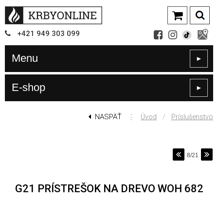
+421
949
303 099
Menu
►
E-shop
►
NASPÄŤ
⋮
/
Úvod
Príslušenstvo
8/21
G21 PRÍSTREŠOK NA DREVO WOH 682