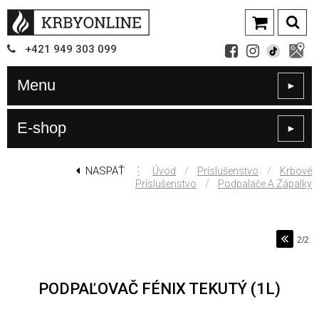
+421
949
303 099
Menu
►
E-shop
►
NASPÄŤ
⋮
/
/
Úvod
Príslušenstvo
Krbové
/
Príslušenstvo
Podpalače A Zápalky
2/2
PODPAĽOVAČ FÉNIX TEKUTÝ (1L)