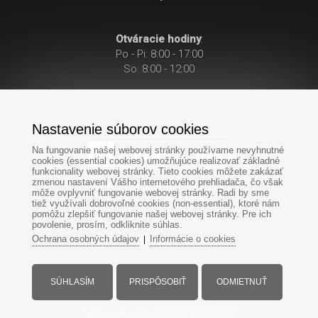
Otváracie hodiny
:
Po - Pi: 8:00 - 17:00
So: 8:00 - 12:00
Nastavenie súborov cookies
Na fungovanie našej webovej stránky používame nevyhnutné
cookies (essential cookies) umožňujúce realizovať základné
funkcionality webovej stránky. Tieto cookies môžete zakázať
zmenou nastavení Vášho internetového prehliadača, čo však
Po-Pi: 8:00 - 17:00
môže ovplyvniť fungovanie webovej stránky. Radi by sme
So: 8:00 - 12:00
tiež využívali dobrovoľné cookies (non-essential), ktoré nám
pomôžu zlepšiť fungovanie našej webovej stránky. Pre ich
+421
949
303 099
povolenie, prosím, odkliknite súhlas.
Ochrana osobných údajov
Informácie o cookies
|
SÚHLASÍM
PRISPÔSOBIŤ
ODMIETNUŤ
Všetky práva vyhradené - www.krbyonline.sk
Tvorba web stránok
od GRANDIOSOFT