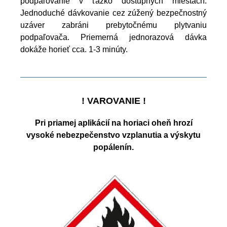
podpaľovanie v ťažko dostupných miestach.
Jednoduché dávkovanie cez zúžený bezpečnostný
uzáver zabráni prebytočnému plytvaniu
podpaľovača. Priemerná jednorazová dávka
dokáže horieť cca. 1-3 minúty.
! VAROVANIE !
Pri priamej aplikácií na horiaci oheň hrozí
vysoké nebezpečenstvo vzplanutia a výskytu
popálenín.