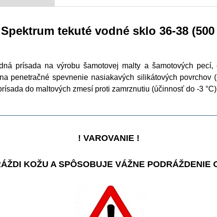
Spektrum tekuté vodné sklo 36-38 (500
ná prísada na výrobu šamotovej malty a šamotových pecí, ď
 na penetračné spevnenie nasiakavých silikátových povrchov 
prísada do maltových zmesí proti zamrznutiu (účinnosť do -3 °C)
! VAROVANIE !
ÁŽDI KOŽU A SPÔSOBUJE VÁŽNE PODRÁŽDENIE 