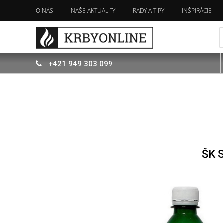
O NÁS
NAŠE AKTUALITY
RADY A TIPY
INŠPIRÁCIE
+421
949
303 099
ŠK 