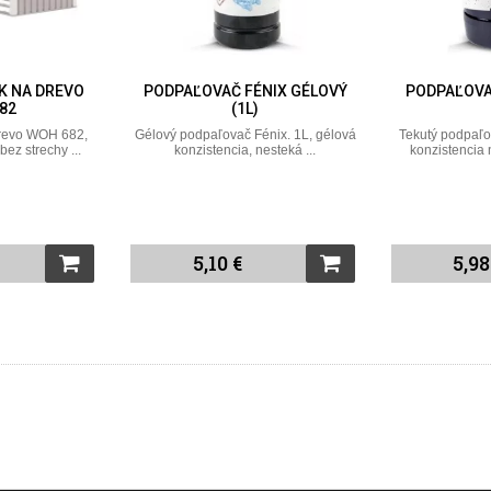
K NA DREVO
PODPAĽOVAČ FÉNIX GÉLOVÝ
PODPAĽOVA
82
(1L)
drevo WOH 682,
Gélový podpaľovač Fénix. 1L, gélová
Tekutý podpaľo
bez strechy ...
konzistencia, nesteká ...
konzistencia 
5,10 €
5,98