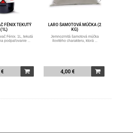
Č FÉNIX TEKUTÝ
LARO ŠAMOTOVÁ MÚČKA (2
ČIST
(1L)
KG)
Čistič skl
či
vač Fénix. 1L, tekutá
Jemnozrnitá šamotová múčka
na podpaľovanie ...
ílovitého charakteru, ktorá ...
 €
4,00 €
1