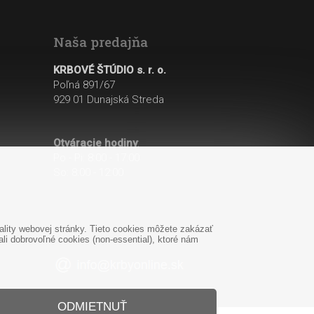
Naša predajňa
KRBOVÉ ŠTÚDIO s. r. o.
Poľná 891/67
929 01 Dunajská Streda
Otváracie hodiny
:
Po - Pi: 8:00 - 17:00
So: 8:00 - 12:00
lity webovej stránky. Tieto cookies môžete zakázať
i dobrovoľné cookies (non-essential), ktoré nám
ODMIETNUŤ