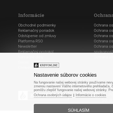
Informácie
Ochrana
Obchodné podmienky
Ochrana o
Reklamačný poriadok
Ochrana os
Odstúpenie od zmluvy
Ochrana os
Platforma RSO
Ochrana os
Newsletter
Ochrana os
Reklamačný protokol
spokojnost
Náhradné diely
Ochrana os
Servis
Cookies
Nastavenie súborov cookies
Na fungovanie našej webovej stránky používame nevyh
zmenou nastavení Vášho internetového prehliadača, č
pomôžu zlepšiť fungovanie našej webovej stránky. Pre 
Po-Pi
Ochrana osobných údajov
Informácie o cookies
|
So: 8
SÚHLASÍM