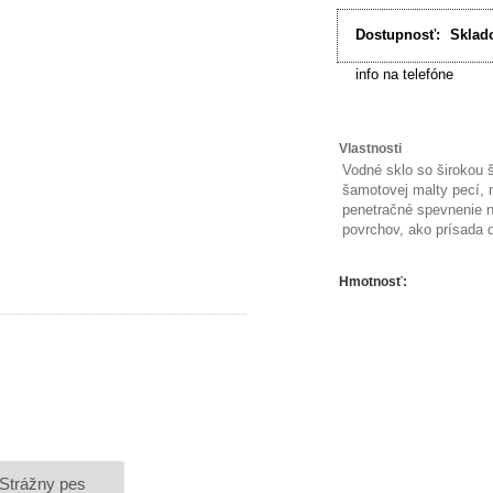
Dostupnosť:
Sklad
info na telefóne
Vlastnosti
Vodné sklo so širokou š
šamotovej malty pecí, 
penetračné spevnenie n
povrchov, ako prísada 
Hmotnosť
:
Strážny pes