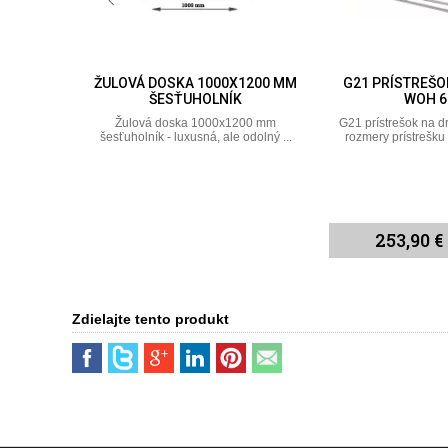
X750 MM
ŽULOVÁ DOSKA 1000X1200 MM
G21 PRÍSTREŠO
ŠESŤUHOLNÍK
WOH 6
obdĺžník -
Žulová doska 1000x1200 mm
G21 prístrešok na 
 ...
šesťuholník - luxusná, ale odolný ...
rozmery prístrešku 
253,90 €
Zdielajte tento produkt