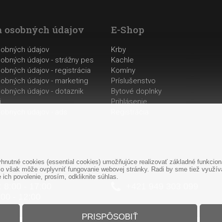
 osobných údajov
E-Shop
sobných údajov
Krby
obných údajov - strážny pes
Kachle
obných údajov - registrácia
Komíny
obných údajov - marketing
Príslušenstvo
obných údajov - dotaznik
Bytové doplnky
i
Prihlásenie
obných údajov - ads
Registrácia
nutné cookies (essential cookies) umožňujúce realizovať základné funkciona
o však môže ovplyvniť fungovanie webovej stránky. Radi by sme tiež využíval
ich povolenie, prosím, odkliknite súhlas.
: 8:00 - 17:00
+421
949
303 099
:00 - 12:00
PRISPÔSOBIŤ