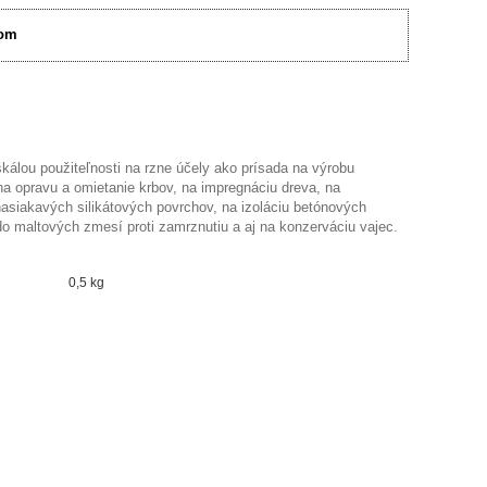
om
kálou použiteľnosti na rzne účely ako prísada na výrobu
na opravu a omietanie krbov, na impregnáciu dreva, na
asiakavých silikátových povrchov, na izoláciu betónových
do maltových zmesí proti zamrznutiu a aj na konzerváciu vajec.
0,5 kg