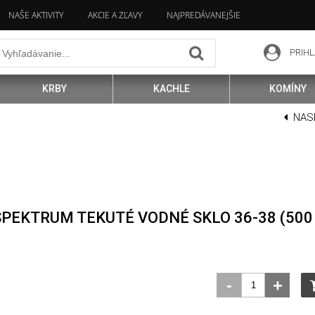
NAŠE AKTIVITY
AKCIE A ZĽAVY
NAJPREDÁVANEJŠIE
PRIHL
KRBY
KACHLE
KOMÍNY
NAS
SPEKTRUM TEKUTÉ VODNÉ SKLO 36-38 (500
-
+