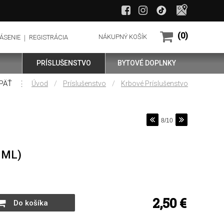
(0)
NÁKUPNÝ KOŠÍK
ÁSENIE
REGISTRÁCIA
PRÍSLUŠENSTVO
BYTOVÉ DOPLNKY
PÄŤ
⋮
/
/
Úvod
Príslušenstvo
Krbové Príslušenstvo
8/10
 ML)
2,50
€
Do košíka