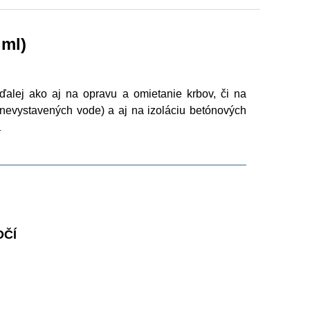
 ml)
alej ako aj na opravu a omietanie krbov, či na
(nevystavených vode) a aj na izoláciu betónových
.
OČÍ