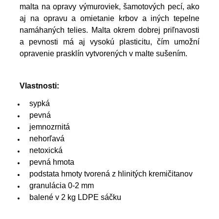
malta na opravy výmuroviek, šamotových pecí, ako
aj na opravu a omietanie krbov a iných tepelne
namáhaných telies. Malta okrem dobrej priľnavosti
a pevnosti má aj vysokú plasticitu, čím umožní
opravenie prasklín vytvorených v malte sušením.
Vlastnosti:
sypká
pevná
jemnozrnitá
nehorľavá
netoxická
pevná hmota
podstata hmoty tvorená z hlinitých kremičitanov
granulácia 0-2 mm
balené v 2 kg LDPE sáčku