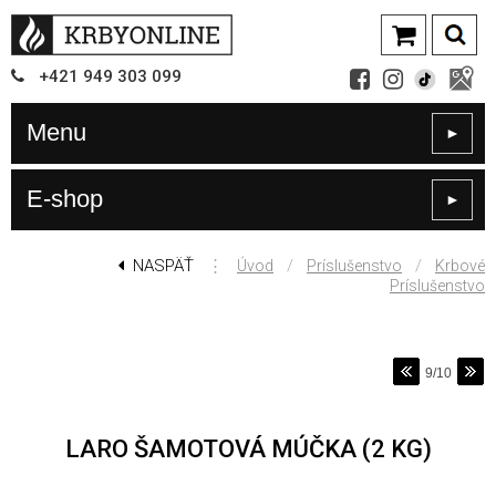
+421
949
303 099
Menu
►
E-shop
►
NASPÄŤ
⋮
/
/
Úvod
Príslušenstvo
Krbové
Príslušenstvo
9/10
LARO ŠAMOTOVÁ MÚČKA (2 KG)