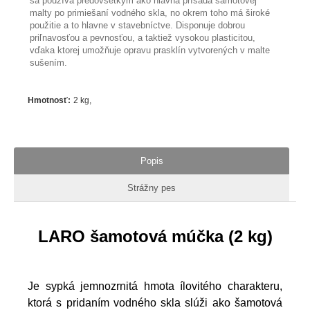
sa používa predovšetkým ako hlavná prísada šamotovej
malty po primiešaní vodného skla, no okrem toho má široké
použitie a to hlavne v stavebníctve. Disponuje dobrou
priľnavosťou a pevnosťou, a taktiež vysokou plasticitou,
vďaka ktorej umožňuje opravu prasklín vytvorených v malte
sušením.
Hmotnosť
:
2 kg
Popis
Strážny pes
LARO šamotová múčka (2 kg)
Je sypká jemnozrnitá hmota ílovitého charakteru,
ktorá s pridaním vodného skla slúži ako šamotová