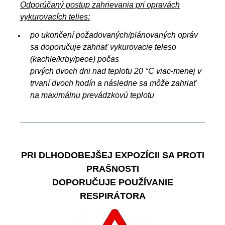
Odporúčaný postup zahrievania pri opravách
vykurovacích telies:
po ukončení požadovaných/plánovaných opráv
sa doporučuje zahriať vykurovacie teleso
(kachle/krby/pece) počas
prvých dvoch dni nad teplotu 20 °C viac-menej v
trvaní dvoch hodín a následne sa môže zahriať
na maximálnu prevádzkovú teplotu
PRI DLHODOBEJŠEJ EXPOZÍCII SA PROTI
PRAŠNOSTI
DOPORUČUJE POUŽÍVANIE
RESPIRÁTORA