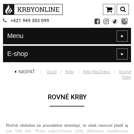
+421
949
303 099
Menu
►
E-shop
►
NASPÄŤ
⋮
/
/
/
Úvod
Krby
Krby Na Drevo
Rovné
Krby
ROVNÉ KRBY
Ročné obdobia sa pravidelne striedajú, to však nemusí platiť aj
pre Váš krb. Preto odporúčame vždy dôkladne naplánovať