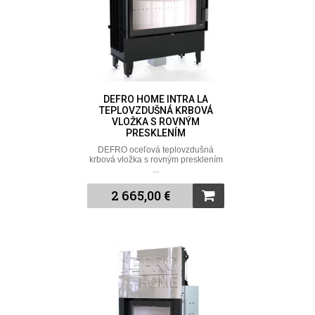
DEFRO HOME INTRA LA
TEPLOVZDUŠNÁ KRBOVÁ
VLOŽKA S ROVNÝM
PRESKLENÍM
DEFRO oceľová teplovzdušná
krbová vložka s rovným presklením
...
2 665,00 €