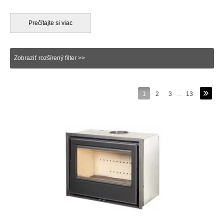
dizajn celého krbu, už v čase samotného projektovania. V sekcii
inšpirácie
nájdete viacero nápadov štýlových krbov, ktoré
pôsobia vždy perfektne a to bez ohľadu na to, v akom ročnom
Prečítajte si viac
období sa práve nachádzame. Rovné krbové vložky sú tie
najkvalitnejšie krby a sú akýmsi jadrom zdroja tepla v dome.
Štruktúra rovných krbových vložiek umožňuje konvenkčné
Zobraziť rozšírený filter >>
teplovzdušné, alebo teplovodné kúrenie. Okrem týchto možností
existuje aj tzv. akumulácia tepla pomocou takých materiálov,
ktoré rýchlo absorbujú teplo a po dohorení ho ešte dlho vyžarujú
do priestoru. Akumulačný materiál môže byť aj šamotová tehla,
1
2
3
...
13
prírodný kameň (mastenec), alebo mramor. Veľký objem
nahromadeného tepla v akumulačnom materiáli sa pomaly sa
uvoľňuje z povrchu krbovej obstavby, čo sa prejavý vo forme
príjemného sálavého tepla. V prípade, že ide o teplovodný krb
treba vopred myslieť na viacero dôležitých faktorov. Prvým je
dochladzovacia špirála, ktorá zabezpečuje bezpečný chod
krbovej vložky a v prípade potreby dokáže efektívne znížiť
teplotu vody v systéme. Taktiež je potrebná aj elektrická energia
pre ovládacie zariadenie a odporúča sa aj záložný zdroj
v prípade výpadku prúdu. Montáž a inštaláciu by mala
vykonávať len spoločnosť, prípadne osoba s potrebnou
odbornou kvalifikáciou.