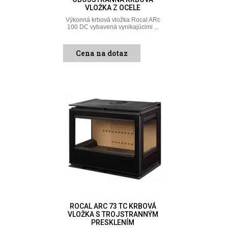
VLOŽKA Z OCELE
Výkonná krbová vložka Rocal ARc
100 DC vybavená vynikajúcimi ...
Cena na dotaz
ROCAL ARC 73 TC KRBOVÁ
VLOŽKA S TROJSTRANNÝM
PRESKLENÍM