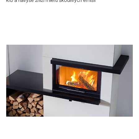
krb a navyše zníži mieru škodlivých emisií