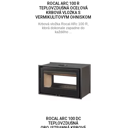
ROCAL ARC 100 R
TEPLOVZDUŠNÁ OCEĽOVÁ
KRBOVÁ VLOŽKA S
VERMIKULITOVÝM OHNISKOM
Krbová vložka Rocal ARc 100 R,
ktorá dokonale zapadne do
každého ...
ROCAL ARC 100 DC
TEPLOVZDUŠNÁ
OBOJSTRANNÁ KRBOVÁ