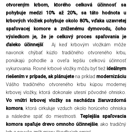
otvoreným krbom, ktorého celková účinnosť sa
pohybuje medzi 10% až 20%, sa táto hodnota u
krbových vložiek pohybuje okolo 80%, vďaka uzavretej
spaľovacej komore a zníženému dymovodu, čoho
výsledkom je, že je celkový proces spaľovania je
ďaleko účinnejší
. Aj keď krbovým vložkám môže
navonok chýbať kúzlo tradičného otvoreného krbu,
ponúkajú pohodlie a oveľa lepšiu celkovú účinnosť
vykurovania. Rovné krbové vložky môžu byť tiež
ideálnym
riešením v prípade, ak plánujete
na príklad
modernizáciu
Vášho tradičného otvoreného krbu kúpou modernej
krbovej vložky, ktorá dokonale utesní pôvodné ohnisko.
Vo vnútri krbovej vložky sa nachádza žiaruvzdorná
komora
, ktorá cirkuluje vzduch okolo horúceho ohniska
a následne späť do miestnosti.
Teplejšia spaľovacia
komora spaľuje drevo omnoho účinnejšie
, ako tradičný