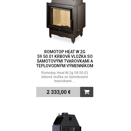
ROMOTOP HEAT W 2G
59.50.01 KRBOVÁ VLOŽKA SO
ŠAMOTOVÝMI TVAROVKAMI A
TEPLOVODNÝM VÝMENNÍKOM
Romotop Heat W 2g 59.50.01
krbová vložka so šamotovými
tvarovkami ...
2 333,00 €