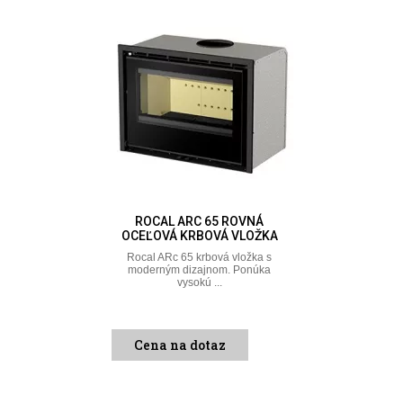
ROCAL ARC 65 ROVNÁ
OCEĽOVÁ KRBOVÁ VLOŽKA
Rocal ARc 65 krbová vložka s
moderným dizajnom. Ponúka
vysokú ...
Cena na dotaz