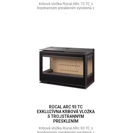
Krbová vložka Rocal ARc 73 TC s
trojstranným presklením vyrobená z
...
ROCAL ARC 93 TC
EXKLUZÍVNA KRBOVÁ VLOŽKA
S TROJSTRANNÝM
PRESKLENÍM
Krbová vložka Rocal ARc 93 TC s
trojstranným presklením vyrobená z