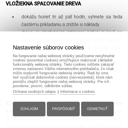
VLOŽIEK
NA SPAĽOVANIE DREVA
dokážu horieť tri až päť hodín, vyhnete sa teda
častému prikladaniu a znížite si náklady
drevo je dostupným zdrojom paliva a keď sa
spaľuje efektívne, dokáže Vám ušetriť nemalé
Nastavenie súborov cookies
financie a ak si drevo pílite a zbierate sami,
vykurovanie môžete mať dokonca aj zadarmo
Na fungovanie našej webovej stránky používame nevyhnutné
cookies (essential cookies) umožňujúce realizovať základné
Účinná konštrukcia spaľovacej komory znižuje
funkcionality webovej stránky. Tieto cookies môžete zakázať
zmenou nastavení Vášho internetového prehliadača, čo však
množstvo škodlivých plynov a častíc
môže ovplyvniť fungovanie webovej stránky. Radi by sme
tiež využívali dobrovoľné cookies (non-essential), ktoré nám
produkovaných otvoreným krbom
pomôžu zlepšiť fungovanie našej webovej stránky. Pre ich
povolenie, prosím, odkliknite súhlas.
Ochrana osobných údajov
Informácie o cookies
|
Krbové vložky
môžu vyriešiť už existujúce problémy
SÚHLASÍM
PRISPÔSOBIŤ
ODMIETNUŤ
s komínom a zvýšiť účinnosť vykurovania
. To znamená,
že majitelia domov nemusia začať stavať úplne nový krb,
alebo novú murovanú komínovú vložku, ktorá často stojí