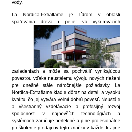
vody.
La Nordica-Extraflame je lídrom v oblasti
spaľovania dreva i peliet vo vykurovacích
zariadeniach a môže sa pochváliť vynikajúcou
povesťou vďaka neustálemu vývoju nových riešení
pre dnešné stále náročnejšie požiadavky. La
Nordica-Extraflame kladie dôraz na detail a vysokú
kvalitu, čo jej vytvára veľmi dobrú povesť. Neustále
a všestranný vzdelávacie a profesijný rozvoj
spoločnosti v najnovších technológiách a
systémoch zaručuje perfektné a plne profesionálne
preškolenie predajcov tejto značky v každej krajine