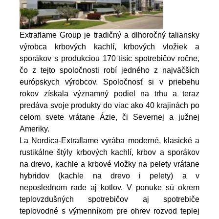
Extraflame Group je tradičný a dlhoročný taliansky
výrobca krbových kachlí, krbových vložiek a
sporákov s produkciou 170 tisíc spotrebičov ročne,
čo z tejto spoločnosti robí jedného z najväčších
európskych výrobcov. Spoločnosť si v priebehu
rokov získala významný podiel na trhu a teraz
predáva svoje produkty do viac ako 40 krajinách po
celom svete vrátane Ázie, či Severnej a južnej
Ameriky.
La Nordica-Extraflame vyrába moderné, klasické a
rustikálne štýly krbových kachlí, krbov a sporákov
na drevo, kachle a krbové vložky na pelety vrátane
hybridov (kachle na drevo i pelety) a v
neposlednom rade aj kotlov. V ponuke sú okrem
teplovzdušných spotrebičov aj spotrebiče
teplovodné s výmenníkom pre ohrev rozvod teplej