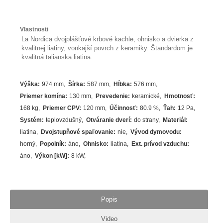
Vlastnosti
La Nordica dvojplášťové krbové kachle, ohnisko a dvierka z
kvalitnej liatiny, vonkajší povrch z keramiky. Štandardom je
kvalitná talianska liatina.
Výška
:
974 mm
Šírka
:
587 mm
Hĺbka
:
576 mm
Priemer komína
:
130 mm
Prevedenie
:
keramické
Hmotnosť
:
168 kg
Priemer CPV
:
120 mm
Účinnosť
:
80.9
%
Ťah
:
12 Pa
Systém
:
teplovzdušný
Otváranie dverí
:
do strany
Materiál
:
liatina
Dvojstupňové spaľovanie
:
nie
Vývod dymovodu
:
horný
Popolník
:
áno
Ohnisko
:
liatina
Ext. prívod vzduchu
:
áno
Výkon [kW]
:
8
kW
Popis
Video