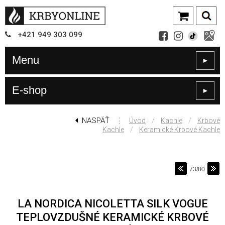
+421
949
303 099
Menu
►
E-shop
►
NASPÄŤ
⋮
/
/
Úvod
Kachle
Krbové
/
Kachle
Keramické Krbové Kachle
73/80
LA NORDICA NICOLETTA SILK VOGUE
TEPLOVZDUŠNÉ KERAMICKÉ KRBOVÉ