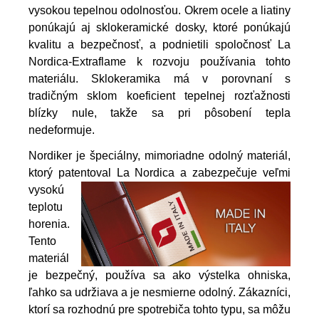
vysokou tepelnou odolnosťou. Okrem ocele a liatiny
ponúkajú aj sklokeramické dosky, ktoré ponúkajú
kvalitu a bezpečnosť, a podnietili spoločnosť La
Nordica-Extraflame k rozvoju používania tohto
materiálu. Sklokeramika má v porovnaní s
tradičným sklom koeficient tepelnej rozťažnosti
blízky nule, takže sa pri pôsobení tepla
nedeformuje.
Nordiker je špeciálny, mimoriadne odolný materiál,
ktorý patentoval La Nordica a zabezpečuje veľmi
vyso
kú
teplotu
horenia.
Tento
materiál
je bezpečný, používa sa ako výstelka ohniska,
ľahko sa udržiava a je nesmierne odolný. Zákazníci,
ktorí sa rozhodnú pre spotrebiča tohto typu, sa môžu