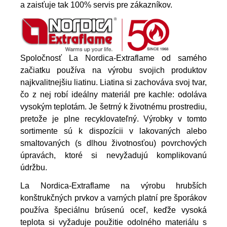
a zaisťuje tak 100% servis pre zákazníkov.
Spoločnosť La Nordica-Extraflame od samého
začiatku používa na výrobu svojich produktov
najkvalitnejšiu liatinu. Liatina si zachováva svoj tvar,
čo z nej robí ideálny materiál pre kachle: odoláva
vysokým teplotám. Je šetrný k životnému prostrediu,
pretože je plne recyklovateľný. Výrobky v tomto
sortimente sú k dispozícii v lakovaných alebo
smaltovaných (s dlhou životnosťou) povrchových
úpravách, ktoré si nevyžadujú komplikovanú
údržbu.
La Nordica-Extraflame na výrobu hrubších
konštrukčných prvkov a varných platní pre šporákov
používa špeciálnu brúsenú oceľ, keďže vysoká
teplota si vyžaduje použitie odolného materiálu s