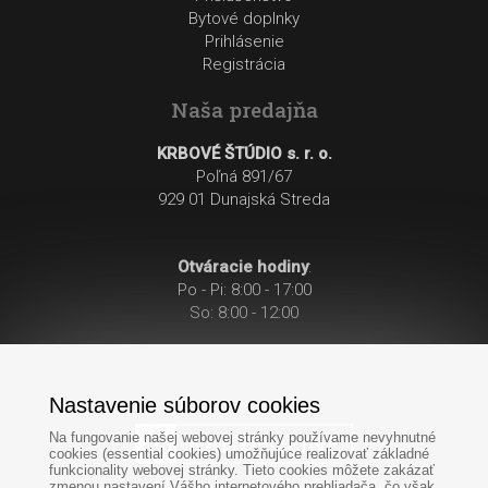
Bytové doplnky
Prihlásenie
Registrácia
Naša predajňa
KRBOVÉ ŠTÚDIO s. r. o.
Poľná 891/67
929 01 Dunajská Streda
Otváracie hodiny
:
Po - Pi: 8:00 - 17:00
So: 8:00 - 12:00
Nastavenie súborov cookies
Na fungovanie našej webovej stránky používame nevyhnutné
cookies (essential cookies) umožňujúce realizovať základné
funkcionality webovej stránky. Tieto cookies môžete zakázať
zmenou nastavení Vášho internetového prehliadača, čo však