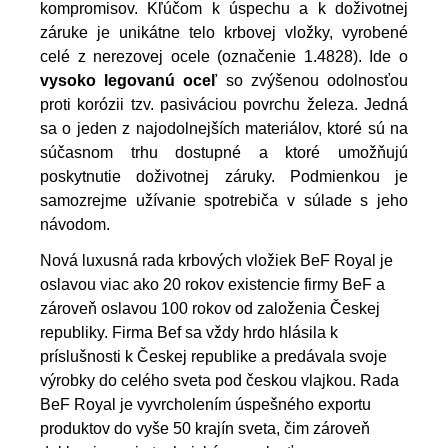
kompromisov. Kľúčom k úspechu a k doživotnej
záruke je unikátne telo krbovej vložky, vyrobené
celé z nerezovej ocele (označenie 1.4828). Ide o
vysoko legovanú oceľ
so zvýšenou odolnosťou
proti korózii tzv. pasiváciou povrchu železa. Jedná
sa o jeden z najodolnejších materiálov, ktoré sú na
súčasnom trhu dostupné a ktoré umožňujú
poskytnutie doživotnej záruky. Podmienkou je
samozrejme užívanie spotrebiča v súlade s jeho
návodom.
Nová luxusná rada krbových vložiek BeF Royal je
oslavou viac ako 20 rokov existencie firmy BeF a
zároveň oslavou 100 rokov od založenia Českej
republiky. Firma Bef sa vždy hrdo hlásila k
príslušnosti k Českej republike a predávala svoje
výrobky do celého sveta pod českou vlajkou. Rada
BeF Royal je vyvrcholením úspešného exportu
produktov do vyše 50 krajín sveta, čim zároveň