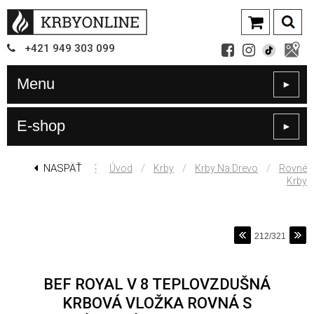
+421
949
303 099
Menu
►
E-shop
►
NASPÄŤ
⋮
/
/
/
Úvod
Krby
Krby Na Drevo
Rovné
Krby
212/321
BEF ROYAL V 8 TEPLOVZDUŠNÁ
KRBOVÁ VLOŽKA ROVNÁ S