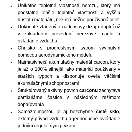
Unikátne teplotné vlastnosti nerezu, ktorý má
podstatne lepšie teplotné vlastnosti a vyššiu
hustotu materiálu, než má bežne používaná oceľ
Dokonale zladený a nadčasový dizajn doplní už
v základnom prevedení nerezové madlo a
ovládanie vzduchu
Ohnisko s progresívnym tvarom vyvinutým
pomocou aerodynamického modelu
Najmasívnejší akumulačný materiál carcon, ktorý
je až o 100% silnejší, ako materiál používaný v
starších typoch a disponuje oveľa väčšími
akumulačnými schopnosťami
Štruktúrovaný aktívny povrch
carconu
zachytáva
partikulárne častice s následným režimom
dopaľovania
Samozrejmosťou je aj bezchybne
čisté sklo
,
externý prívod vzduchu a jednoduché ovládanie
jedným regulačným prvkom