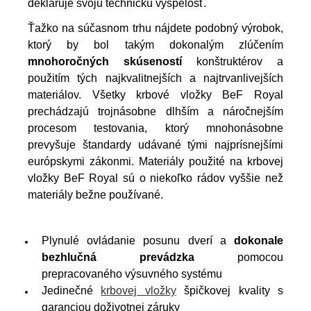
deklaruje svoju technickú vyspelosť.
Ťažko na súčasnom trhu nájdete podobný výrobok,
ktorý by bol takým dokonalým zlúčením
mnohoročných skúseností
konštruktérov a
použitím tých najkvalitnejších a najtrvanlivejších
materiálov. Všetky krbové vložky BeF Royal
prechádzajú trojnásobne dlhším a náročnejším
procesom testovania, ktorý mnohonásobne
prevyšuje štandardy udávané tými najprísnejšími
európskymi zákonmi. Materiály použité na krbovej
vložky BeF Royal sú o niekoľko rádov vyššie než
materiály bežne používané.
Plynulé ovládanie posunu dverí a
dokonale
bezhlučná prevádzka
pomocou
prepracovaného výsuvného systému
Jedinečné
krbovej vložky
špičkovej kvality s
garanciou doživotnej záruky