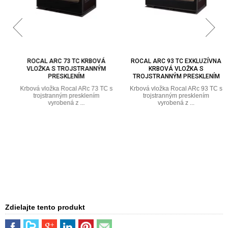
ROCAL ARC 73 TC KRBOVÁ
ROCAL ARC 93 TC EXKLUZÍVNA
VLOŽKA S TROJSTRANNÝM
KRBOVÁ VLOŽKA S
PRESKLENÍM
TROJSTRANNÝM PRESKLENÍM
Krbová vložka Rocal ARc 73 TC s
Krbová vložka Rocal ARc 93 TC s
trojstranným presklením
trojstranným presklením
vyrobená z ...
vyrobená z ...
Zdielajte tento produkt