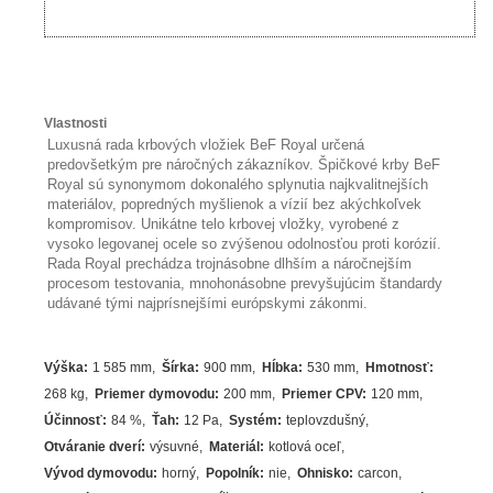
Vlastnosti
Luxusná rada krbových vložiek BeF Royal určená
predovšetkým pre náročných zákazníkov. Špičkové krby BeF
Royal sú synonymom dokonalého splynutia najkvalitnejších
materiálov, popredných myšlienok a vízií bez akýchkoľvek
kompromisov. Unikátne telo krbovej vložky, vyrobené z
vysoko legovanej ocele so zvýšenou odolnosťou proti korózií.
Rada Royal prechádza trojnásobne dlhším a náročnejším
procesom testovania, mnohonásobne prevyšujúcim štandardy
udávané tými najprísnejšími európskymi zákonmi.
Výška
:
1 585 mm
Šírka
:
900 mm
Hĺbka
:
530 mm
Hmotnosť
:
268 kg
Priemer dymovodu
:
200 mm
Priemer CPV
:
120 mm
Účinnosť
:
84
%
Ťah
:
12 Pa
Systém
:
teplovzdušný
Otváranie dverí
:
výsuvné
Materiál
:
kotlová oceľ
Vývod dymovodu
:
horný
Popolník
:
nie
Ohnisko
:
carcon