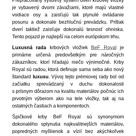
Prepracovaný výsuvný systém dverí krbovej vložky
je vybavený dvomi závažiami, ktoré majú vlastné
vodiace osy a zaisťujú tak plynulé ovládanie
posunu a dokonale bezhlučnú prevádzku. Prítlak
dverí taktiež zaisťuje dokonalú tesnosť ohniska.
Tento pojazd je najlepší na celom európskom trhu.
Luxusná rada
krbových vložiek
BeF Royal
je
primárne určená predovšetkým pre náročných
zákazníkov, ktorí hľadajú niečo výnimočné. Krby
Royal sú radou, ktorá definuje sama seba ako nový
štandard
luxusu
. Vývoj tejto prémiovej rady bol od
začiatku sprevádzaný v duchu dokonalosti
s prísnym dôrazom na kvalitu materiálov počnúc ich
prvotným výberom ako na tele vložky, tak aj na
ostatných častiach a komponentoch.
Špičkové krby BeF Royal sú synonymom
dokonalého splynutia najkvalitnejších materiálov,
popredných myšlienok a vízií bez akýchkoľvek