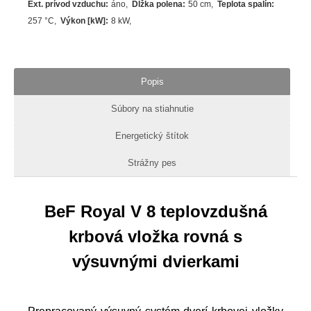
Ext. prívod vzduchu
:
áno
Dĺžka polena
:
50 cm
Teplota spalín
:
257
°C
Výkon [kW]
:
8
kW
Popis
Súbory na stiahnutie
Energetický štítok
Strážny pes
BeF Royal V 8 teplovzdušná
krbová vložka rovná s
výsuvnými dvierkami