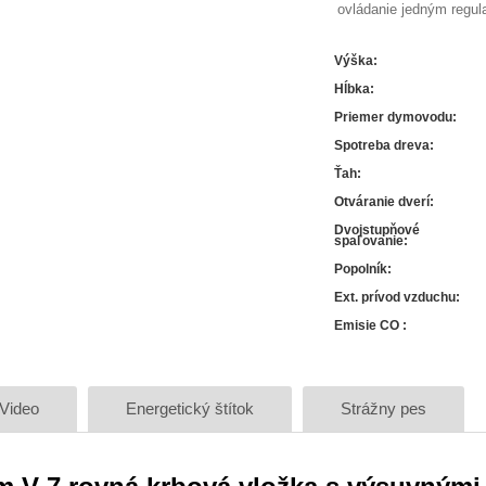
ovládanie jedným regu
Výška
:
Hĺbka
:
Priemer dymovodu
:
Spotreba dreva
:
Ťah
:
Otváranie dverí
:
Dvojstupňové
spaľovanie
:
Popolník
:
Ext. prívod vzduchu
:
Emisie CO
:
Video
Energetický štítok
Strážny pes