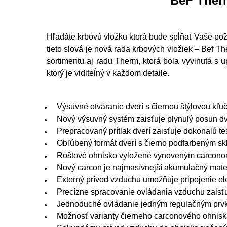
BeF Therm
Hľadáte krbovú vložku ktorá bude spĺňať Vaše po
tieto slová je nová rada krbových vložiek – Bef 
sortimentu aj radu Therm, ktorá bola vyvinutá s 
ktorý je viditeĺný v každom detaile.
Výsuvné otváranie dverí s čiernou štýlovou kľu
Nový výsuvný systém zaisťuje plynulý posun dv
Prepracovaný prítlak dverí zaisťuje dokonalú t
Obľúbený formát dverí s čierno podfarbeným s
Roštové ohnisko vyložené vynoveným carcon
Nový carcon je najmasívnejší akumulačný mate
Externý prívod vzduchu umožňuje pripojenie ele
Precízne spracovanie ovládania vzduchu zaisťuj
Jednoduché ovládanie jedným regulačným pr
Možnosť varianty čierneho carconového ohnis