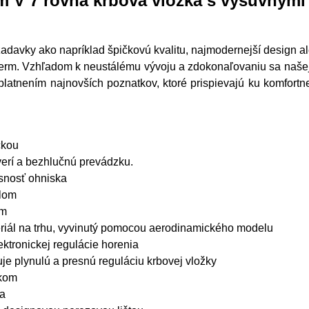
 V 7 rovná krbová vložka s výsuvnými
žadavky ako napríklad špičkovú kvalitu, najmodernejší design
Therm. Vzhľadom k neustálému vývoju a zdokonaľovaniu sa naše
uplatnením najnovších poznatkov, ktoré prispievajú ku komfortn
čkou
erí a bezhlučnú prevádzku.
esnosť ohniska
klom
om
riál na trhu, vyvinutý pomocou aerodinamického modelu
ktronickej regulácie horenia
e plynulú a presnú reguláciu krbovej vložky
vkom
ka