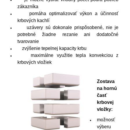
zákazníka
pomáha optimalizovať výkon a účinnosť
krbových kachlí
uzávery sú dokonale prispôsobené, nie je
potrebné žiadne rezanie ani dodatočné
tvarovanie
zvýšenie tepelnej kapacity krbu
maximálne využitie tepla konvekciou z
krbových vložiek
Zostava
na hornú
časť
krbovej
vložky:
možnosť
výberu