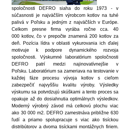
spoločnosti DEFRO siaha do roku 1973 - v
súčasnosti je najväčším výrobcom kotlov na tuhé
palivá v Poľsku a jedným z najväčších v Európe.
Celkom presne firma vyrába ročne cca. 40
000 kotlov, čo v prepočte znamená 200 kotlov za
deň. Pozícia lídra v oblasti vykurovania ich ďalej
motivuje k podpore dynamického rozvoja
spoločnosti. Výskumné laboratórium spoločnosti
DEFRO patrí medzi najinovatívnejšie v
Poľsku. Laboratórium sa zameriava na testovanie v
každej fáze procesu vývoja kotlov s cieľom
zabezpečiť najvyššiu kvalitu výroby. Výsledky
výskumu sa potvrdzujú skúškami a tento proces sa
opakuje až do dosiahnutia optimálnych výsledkov.
Moderný výrobný závod má celkovú plochu viac
ako 30 000 m2. DEFRO zamestnáva približne 630
ľudí a priamo spolupracuje s viac ako tisíckou
distribútorov a dvoma tisíckami montážnych firiem.