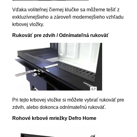
Vďaka voliteľnej čiernej klučke sa môžeme tešiť z
exkluzívnejšieho a zároveň modernejšieho vzhľadu
krbovej vložky.
Rukoväť pre zdvih / Odnímateľná rukoväť
Pri tejto krbovej vložke si môžete vybrať rukoväť pre
zdvih, alebo dokonca odnímateľnú rukoväť.
Rohové krbové mriežky Defro Home