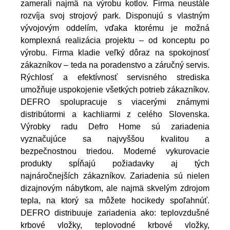
zamerali najmä na výrobu kotlov. Firma neustále
rozvíja svoj strojový park. Disponujú s vlastným
vývojovým oddelím, vďaka ktorému je možná
komplexná realizácia projektu – od konceptu po
výrobu. Firma kladie veľký dôraz na spokojnosť
zákazníkov – teda na poradenstvo a záručný servis.
Rýchlosť a efektívnosť servisného strediska
umožňuje uspokojenie všetkých potrieb zákazníkov.
DEFRO spolupracuje s viacerými známymi
distribútormi a kachliarmi z celého Slovenska.
Výrobky radu Defro Home sú zariadenia
vyznačujúce sa najvyššou kvalitou a
bezpečnostnou triedou. Moderné vykurovacie
produkty spĺňajú požiadavky aj tých
najnáročnejších zákazníkov. Zariadenia sú nielen
dizajnovým nábytkom, ale najmä skvelým zdrojom
tepla, na ktorý sa môžete hocikedy spoľahnúť.
DEFRO distribuuje zariadenia ako: teplovzdušné
krbové vložky, teplovodné krbové vložky,