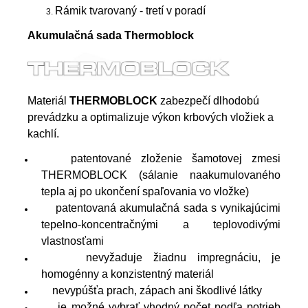
Rámik tvarovaný - tretí v poradí
Akumulačná sada Thermoblock
Materiál
THERMOBLOCK
zabezpečí dlhodobú
prevádzku a optimalizuje výkon krbových vložiek a
kachlí.
patentované zloženie šamotovej zmesi
THERMOBLOCK (sálanie naakumulovaného
tepla aj po ukončení spaľovania vo vložke)
patentovaná akumulačná sada s vynikajúcimi
tepelno-koncentračnými a teplovodivými
vlastnosťami
nevyžaduje žiadnu impregnáciu, je
homogénny a konzistentný materiál
nevypúšťa prach, zápach ani škodlivé látky
je možné vybrať vhodný počet podľa potrieb