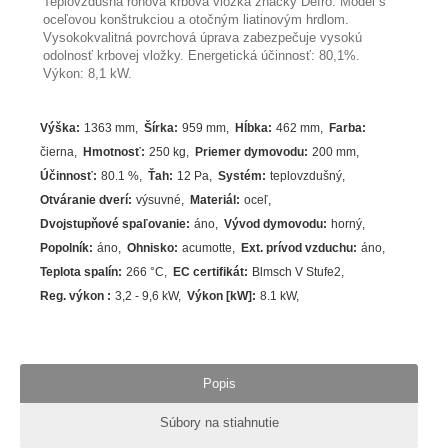
Teplovzdušná rohová krbová vložka značky Defro. Model s
oceľovou konštrukciou a otočným liatinovým hrdlom.
Vysokokvalitná povrchová úprava zabezpečuje vysokú
odolnosť krbovej vložky. Energetická účinnosť: 80,1%.
Výkon: 8,1 kW.
Výška
:
1363 mm
Šírka
:
959 mm
Hĺbka
:
462 mm
Farba
:
čierna
Hmotnosť
:
250 kg
Priemer dymovodu
:
200 mm
Účinnosť
:
80.1
%
Ťah
:
12 Pa
Systém
:
teplovzdušný
Otváranie dverí
:
výsuvné
Materiál
:
oceľ
Dvojstupňové spaľovanie
:
áno
Vývod dymovodu
:
horný
Popolník
:
áno
Ohnisko
:
acumotte
Ext. prívod vzduchu
:
áno
Teplota spalín
:
266
°C
EC certifikát
:
Blmsch V Stufe2
Reg. výkon
:
3,2 - 9,6 kW
Výkon [kW]
:
8.1
kW
Popis
Súbory na stiahnutie