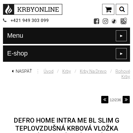
+421
949
303 099
Menu
►
E-shop
►
NASPÄŤ
⋮
/
/
/
Úvod
Krby
Krby Na Drevo
Rohové
Krby
12/236
DEFRO HOME INTRA ME BL SLIM G
TEPLOVZDUŠNÁ KRBOVÁ VLOŽKA