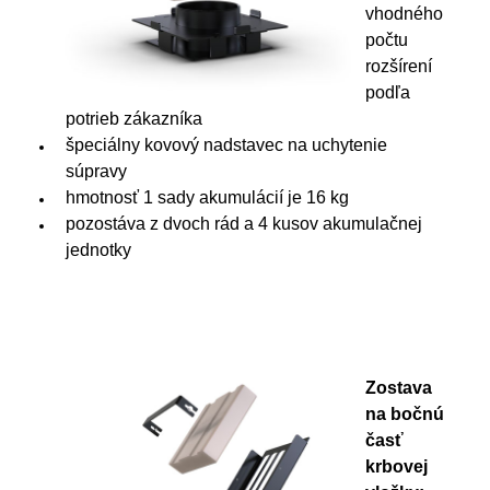
vhodného
počtu
rozšírení
podľa
potrieb zákazníka
špeciálny kovový nadstavec na uchytenie
súpravy
hmotnosť 1 sady akumulácií je 16 kg
pozostáva z dvoch rád a 4 kusov akumulačnej
jednotky
Zostava
na bočnú
časť
krbovej