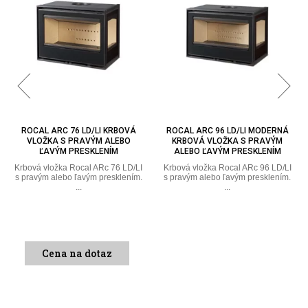
ROCAL ARC 96 LD/LI MODERNÁ
ROCAL ARC 73 TC KRBOVÁ
KRBOVÁ VLOŽKA S PRAVÝM
VLOŽKA S TROJSTRANNÝM
ALEBO ĽAVÝM PRESKLENÍM
PRESKLENÍM
Krbová vložka Rocal ARc 96 LD/LI
Krbová vložka Rocal ARc 73 TC s
s pravým alebo ľavým presklením.
trojstranným presklením
...
vyrobená z ...