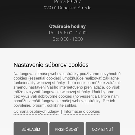
Poľná 891/67
929 01 Dunajská Streda
Otváracie hodiny
:
Po - Pi: 8:00 - 17:00
So: 8:00 - 12:00
Nastavenie súborov cookies
Na fungovanie našej webovej stránky používame nevyhnutné
cookies (essential cookies) umožňujúce realizovať základné
funkcionality webovej stránky. Tieto cookies môžete zakázať
zmenou nastavení Vášho internetového prehliadača, čo však
Po-Pi: 8:00 - 17:00
môže ovplyvniť fungovanie webovej stránky. Radi by sme
So: 8:00 - 12:00
tiež využívali dobrovoľné cookies (non-essential), ktoré nám
pomôžu zlepšiť fungovanie našej webovej stránky. Pre ich
+421
949
303 099
povolenie, prosím, odkliknite súhlas.
Ochrana osobných údajov
Informácie o cookies
|
SÚHLASÍM
PRISPÔSOBIŤ
ODMIETNUŤ
Všetky práva vyhradené - www.krbyonline.sk