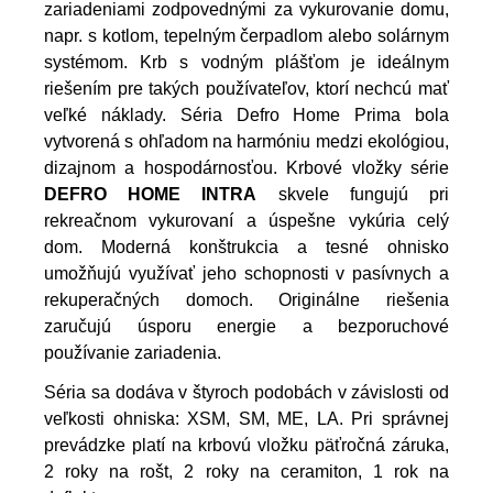
zariadeniami zodpovednými za vykurovanie domu,
napr. s kotlom, tepelným čerpadlom alebo solárnym
systémom. Krb s vodným plášťom je ideálnym
riešením pre takých používateľov, ktorí nechcú mať
veľké náklady.
Séria Defro Home Prima bola
vytvorená s ohľadom na harmóniu medzi ekológiou,
dizajnom a hospodárnosťou. Krbové vložky série
DEFRO HOME INTRA
skvele fungujú pri
rekreačnom vykurovaní a úspešne vykúria celý
dom. Moderná konštrukcia a tesné ohnisko
umožňujú využívať jeho schopnosti v pasívnych a
rekuperačných domoch. Originálne riešenia
zaručujú úsporu energie a bezporuchové
používanie zariadenia.
Séria sa dodáva v štyroch podobách v závislosti od
veľkosti ohniska: XSM, SM, ME, LA. Pri správnej
prevádzke platí na krbovú vložku päťročná záruka,
2 roky na rošt, 2 roky na ceramiton, 1 rok na