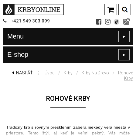
+421
949
303 099
Menu
►
E-shop
►
NASPÄŤ
⋮
/
/
/
Úvod
Krby
Krby Na Drevo
Rohové
Krby
ROHOVÉ KRBY
Tradičný krb s rovným presklením zaberá niekedy veľa miesta v
priestore. Tento štýl, aj keď je veľmi pekný, Vás môže