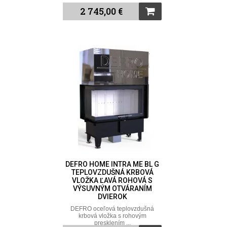
2 745,00 €
DEFRO HOME INTRA ME BL G
TEPLOVZDUŠNÁ KRBOVÁ
VLOŽKA ĽAVÁ ROHOVÁ S
VÝSUVNÝM OTVÁRANÍM
DVIEROK
DEFRO oceľová teplovzdušná
krbová vložka s rohovým
presklením ...