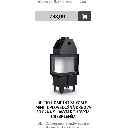
krbová vložka s ľavým rohovým ...
1 733,00 €
DEFRO HOME INTRA XSM BL
MINI TEPLOVZDUŠNÁ KRBOVÁ
VLOŽKA S ĽAVÝM ROHOVÝM
PRESKLENÍM
DEFRO kompaktná teplovzdušná
krbová vložka s rohovým