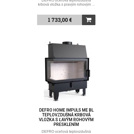
DEFRO oceľová teplovzdušná
krbová vložka s pravým rohovým ...
1 733,00 €
DEFRO HOME IMPULS ME BL
TEPLOVZDUŠNÁ KRBOVÁ
VLOŽKA S ĽAVÝM ROHOVÝM
PRESKLENÍM
DEFRO oceľová teplovzdušná