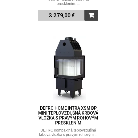
presklením. ...
2 279,00 €
DEFRO HOME INTRA XSM BP
MINI TEPLOVZDUŠNÁ KRBOVÁ
VLOŽKA S PRAVÝM ROHOVÝM
PRESKLENÍM
DEFRO kompaktná teplovzdušná
krbová vložka s pravým rohovým ...