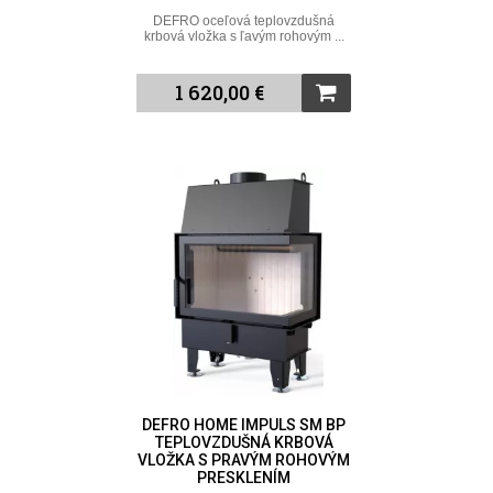
DEFRO oceľová teplovzdušná
krbová vložka s ľavým rohovým ...
1 620,00 €
DEFRO HOME IMPULS SM BP
TEPLOVZDUŠNÁ KRBOVÁ
VLOŽKA S PRAVÝM ROHOVÝM
PRESKLENÍM