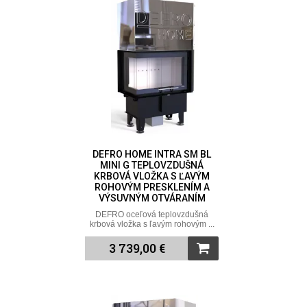
DEFRO HOME INTRA SM BL
MINI G TEPLOVZDUŠNÁ
KRBOVÁ VLOŽKA S ĽAVÝM
ROHOVÝM PRESKLENÍM A
VÝSUVNÝM OTVÁRANÍM
DEFRO oceľová teplovzdušná
krbová vložka s ľavým rohovým ...
3 739,00 €