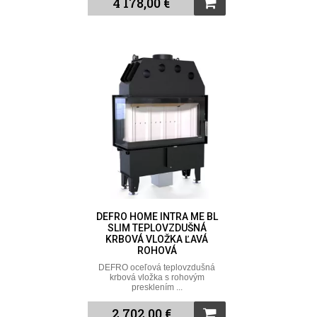
4 178,00 €
DEFRO HOME INTRA ME BL
SLIM TEPLOVZDUŠNÁ
KRBOVÁ VLOŽKA ĽAVÁ
ROHOVÁ
DEFRO oceľová teplovzdušná
krbová vložka s rohovým
presklením ...
2 702,00 €