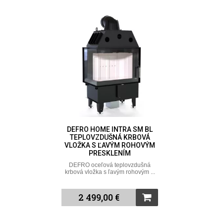
DEFRO HOME INTRA SM BL
TEPLOVZDUŠNÁ KRBOVÁ
VLOŽKA S ĽAVÝM ROHOVÝM
PRESKLENÍM
DEFRO oceľová teplovzdušná
krbová vložka s ľavým rohovým ...
2 499,00 €