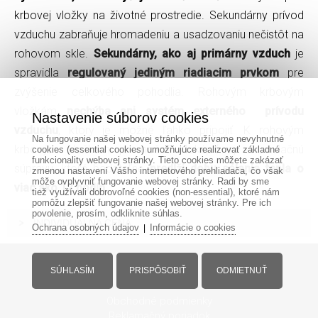
krbovej vložky na životné prostredie. Sekundárny prívod
vzduchu zabraňuje hromadeniu a usadzovaniu nečistôt na
rohovom skle.
Sekundárny, ako aj primárny vzduch
je
spravidla
regulovaný jediným riadiacim prvkom
pre
zvýšenie celkového pohodlia. Rohovým krbovým
vložkám
nechýba ani systém externého prívodu
Nastavenie súborov cookies
vzduchu
, ktorý je možné ľahko pripojiť. K rohovým
Na fungovanie našej webovej stránky používame nevyhnutné
krbovým vložkám je možné dokúpiť aj akumulačnú
cookies (essential cookies) umožňujúce realizovať základné
funkcionality webovej stránky. Tieto cookies môžete zakázať
súpravu, ktorá badateľne
predĺži dobu sálania tepla o
zmenou nastavení Vášho internetového prehliadača, čo však
môže ovplyvniť fungovanie webovej stránky. Radi by sme
viac ako 12 hodín
.
tiež využívali dobrovoľné cookies (non-essential), ktoré nám
pomôžu zlepšiť fungovanie našej webovej stránky. Pre ich
povolenie, prosím, odkliknite súhlas.
INDIVIDUÁLNA CENA
Ochrana osobných údajov
Informácie o cookies
|
Informácie
SÚHLASÍM
PRISPÔSOBIŤ
ODMIETNUŤ
Obchodné podmienky
Reklamačný poriadok