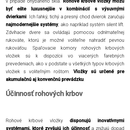
v prípade ohýbaného skla.
Rohové krbové vložky môžu
byť ešte luxusnejšie v kombinácií s výsuvnými
dvierkami
. Ich ľahký, tichý a presný chod dvierok zaručujú
najmodernejšie systémy
, ako napríklad systém silent lift.
Zdvíhacie dvere sa ovládajú pomocou odnímateľnej
rukoväte, ktorú je možné voliteľne nahradiť pevnou
rukoväťou. Spaľovacie komory rohových krbových
vložiek sú k dispozícii vo viacerých farebných
prevedeniach, ako v podstate u všetkých typov krbových
vložiek s voliteľným roštom.
Vložky sú určené pre
akumulačnú aj konvenčnú prevádzku
.
Účinnosť rohových krbov
Rohové krbové vložky
disponujú inovatívnymi
systémami, ktoré zvyšujú ich účinnosť
a znižujú dopad