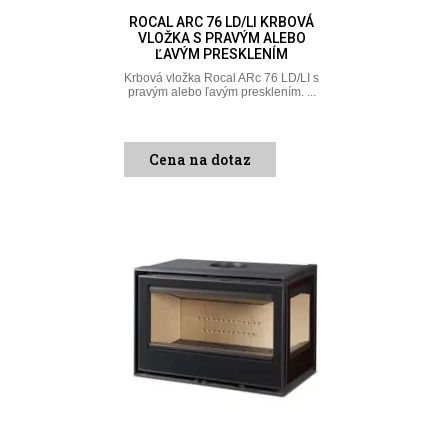
ROCAL ARC 76 LD/LI KRBOVÁ
VLOŽKA S PRAVÝM ALEBO
ĽAVÝM PRESKLENÍM
Krbová vložka Rocal ARc 76 LD/LI s
pravým alebo ľavým presklením. ...
Cena na dotaz