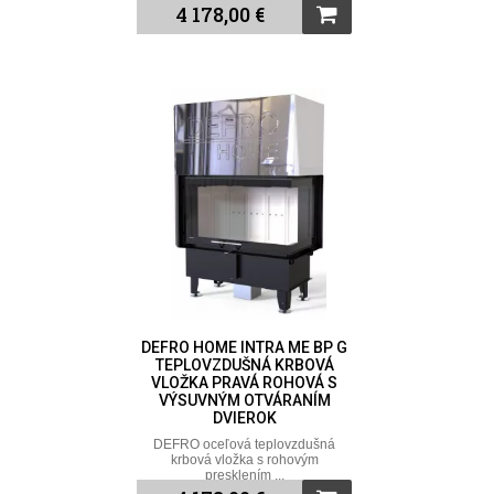
4 178,00 €
DEFRO HOME INTRA ME BP G
TEPLOVZDUŠNÁ KRBOVÁ
VLOŽKA PRAVÁ ROHOVÁ S
VÝSUVNÝM OTVÁRANÍM
DVIEROK
DEFRO oceľová teplovzdušná
krbová vložka s rohovým
presklením ...