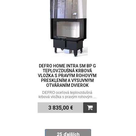
DEFRO HOME INTRA SM BP G
TEPLOVZDUŠNÁ KRBOVÁ
VLOŽKA S PRAVÝM ROHOVÝM
PRESKLENÍM A VÝSUVNÝM
OTVÁRANÍM DVIEROK
DEFRO oceľová teplovzdušná
krbová vložka s pravým rohovým ...
3 835,00 €
25 ďalších