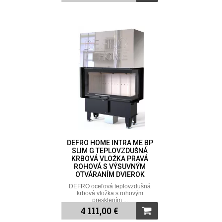
DEFRO HOME INTRA ME BP
SLIM G TEPLOVZDUŠNÁ
KRBOVÁ VLOŽKA PRAVÁ
ROHOVÁ S VÝSUVNÝM
OTVÁRANÍM DVIEROK
DEFRO oceľová teplovzdušná
krbová vložka s rohovým
presklením ...
4 111,00 €