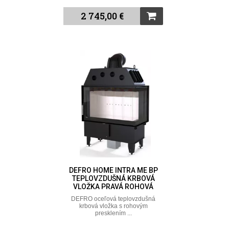
2 745,00 €
DEFRO HOME INTRA ME BP
TEPLOVZDUŠNÁ KRBOVÁ
VLOŽKA PRAVÁ ROHOVÁ
DEFRO oceľová teplovzdušná
krbová vložka s rohovým
presklením ...