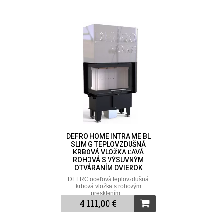
DEFRO HOME INTRA ME BL
SLIM G TEPLOVZDUŠNÁ
KRBOVÁ VLOŽKA ĽAVÁ
ROHOVÁ S VÝSUVNÝM
OTVÁRANÍM DVIEROK
DEFRO oceľová teplovzdušná
krbová vložka s rohovým
presklením ...
4 111,00 €