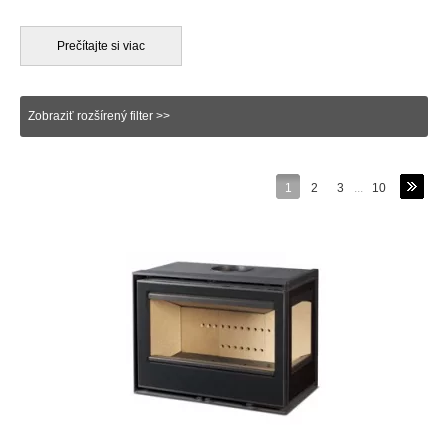
obmedzovať v umiestnení Vášho nábytku, alebo
dekorácie. Rohový krb na drevo je v takomto prípade
vynikajúcou voľbou. Zaberá podstatne menší priestor v stene a
Prečítajte si viac
nevyčnieva tak veľmi do priestoru izby. Pred tým, ako si
postavíte rohový krb, alebo akýkoľvek krb, si musíte
starostlivo a
dôkladne premylsnieť usporiadanie Vašej miestnosti
. Okrem
Zobraziť rozšírený filter >>
toho si zároveň naplánujte aj dizajn, úložný priestor na
skladovanie dreva, prípaden umiestnenie krbového náradia.
Dodajte svojmu interiéru jedinečný štýl s rohovými krbmi, ktoré
sa tešia veľkej popularite. Rohový krb jednak ponecháva
1
2
3
...
10
badateľne viac priestoru vo Vašej obývačke pre nábytok a
taktiež dodáva príjemné teplo do miestnosti. Rohové krby sa
vďaka ich menším rozmerom zmestia do rôznych miestností -
napríklad aj do kúpeľní, alebo kuchýň. Praktické riešenie
ponúkajú najmä rohové krby s výsuvnými dvierkami. Tieto
exkluzívne riešenia ulahčujú prikladanie dreva a ich
mechanizmus je tak precízne vypracovaný, že ich dvierka
dokážete ľahko otvoriť jedným prstom. Samozrejmosťou je aj
bezpečnosť - dvierka s výsuvným mechanizmom automaticky
klesnú do ich pôvodnej uzatvorenej polohy. Niektoré z rohových
krbov prichádzajú s ohýbaným sklom, teda sklom v tvare
písmena "L" v celku. Toto exkluzívne riešenie v kombinácii s
výsuvnými dvierkami zaručí úžasný a ničím nerušený pohľad na
horiaci oheň.