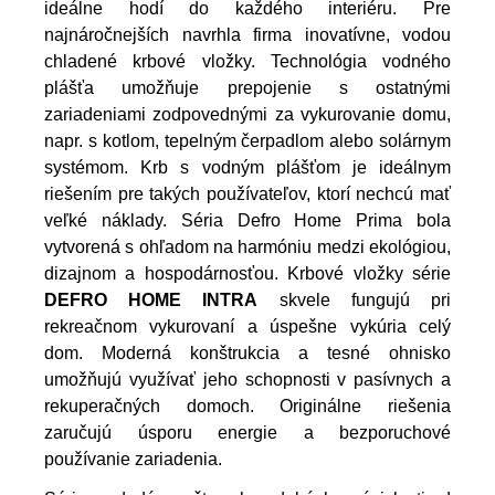
ideálne hodí do každého interiéru. Pre
najnáročnejších navrhla firma inovatívne, vodou
chladené krbové vložky. Technológia vodného
plášťa umožňuje prepojenie s ostatnými
zariadeniami zodpovednými za vykurovanie domu,
napr. s kotlom, tepelným čerpadlom alebo solárnym
systémom. Krb s vodným plášťom je ideálnym
riešením pre takých používateľov, ktorí nechcú mať
veľké náklady.
Séria Defro Home Prima bola
vytvorená s ohľadom na harmóniu medzi ekológiou,
dizajnom a hospodárnosťou. Krbové vložky série
DEFRO HOME INTRA
skvele fungujú pri
rekreačnom vykurovaní a úspešne vykúria celý
dom. Moderná konštrukcia a tesné ohnisko
umožňujú využívať jeho schopnosti v pasívnych a
rekuperačných domoch. Originálne riešenia
zaručujú úsporu energie a bezporuchové
používanie zariadenia.