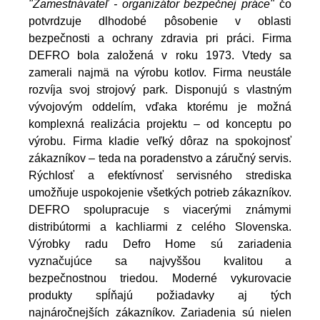
"Zamestnávateľ - organizátor bezpečnej práce"
čo
potvrdzuje dlhodobé pôsobenie v oblasti
bezpečnosti a ochrany zdravia pri práci. Firma
DEFRO bola založená v roku 1973. Vtedy sa
zamerali najmä na výrobu kotlov. Firma neustále
rozvíja svoj strojový park. Disponujú s vlastným
vývojovým oddelím, vďaka ktorému je možná
komplexná realizácia projektu – od konceptu po
výrobu. Firma kladie veľký dôraz na spokojnosť
zákazníkov – teda na poradenstvo a záručný servis.
Rýchlosť a efektívnosť servisného strediska
umožňuje uspokojenie všetkých potrieb zákazníkov.
DEFRO spolupracuje s viacerými známymi
distribútormi a kachliarmi z celého Slovenska.
Výrobky radu Defro Home sú zariadenia
vyznačujúce sa najvyššou kvalitou a
bezpečnostnou triedou. Moderné vykurovacie
produkty spĺňajú požiadavky aj tých
najnáročnejších zákazníkov. Zariadenia sú nielen