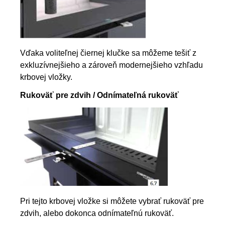
Vďaka voliteľnej čiernej klučke sa môžeme tešiť z
exkluzívnejšieho a zároveň modernejšieho vzhľadu
krbovej vložky.
Rukoväť pre zdvih / Odnímateľná rukoväť
Pri tejto krbovej vložke si môžete vybrať rukoväť pre
zdvih, alebo dokonca odnímateľnú rukoväť.