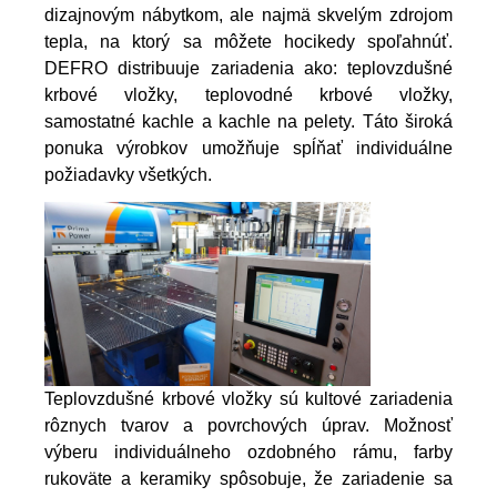
dizajnovým nábytkom, ale najmä skvelým zdrojom
tepla, na ktorý sa môžete hocikedy spoľahnúť.
DEFRO distribuuje zariadenia ako: teplovzdušné
krbové vložky, teplovodné krbové vložky,
samostatné kachle a kachle na pelety. Táto široká
ponuka výrobkov umožňuje spĺňať individuálne
požiadavky všetkých.
Teplovzdušné krbové vložky sú kultové zariadenia
rôznych tvarov a povrchových úprav. Možnosť
výberu individuálneho ozdobného rámu, farby
rukoväte a keramiky spôsobuje, že zariadenie sa