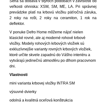
Séria sa dodáva v štyroch podobách v závislosti od
veľkosti ohniska: XSM, SM, ME, LA. Pri správnej
prevádzke platí na krbovú vložku päťročná záruka,
2 roky na rošt, 2 roky na ceramiton, 1 rok na
deflektor.
V ponuke Defro Home môžeme nájsť nielen
klasické rovné, ale aj moderné rohové krbové
vložky.
Modely rohových krbových vložiek sú
exkluzívnejšie varianty rovných krbových vložiek,
ktoré určite skvele zapadnú do Vášho interiéru a
vytvárajú jedinečnú atmosféru po dlhom pracovnom
dni.
Vlastnosti
mini varianta krbovej vložky INTRA SM
výsuvné dvierky
odolná a kvalitná oceľová konštrukcia