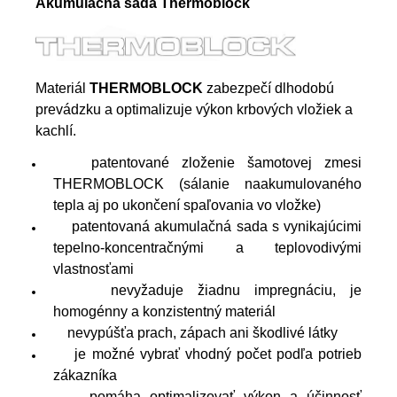
Akumulačná sada Thermoblock
Materiál
THERMOBLOCK
zabezpečí dlhodobú
prevádzku a optimalizuje výkon krbových vložiek a
kachlí.
patentované zloženie šamotovej zmesi
THERMOBLOCK (sálanie naakumulovaného
tepla aj po ukončení spaľovania vo vložke)
patentovaná akumulačná sada s vynikajúcimi
tepelno-koncentračnými a teplovodivými
vlastnosťami
nevyžaduje žiadnu impregnáciu, je
homogénny a konzistentný materiál
nevypúšťa prach, zápach ani škodlivé látky
je možné vybrať vhodný počet podľa potrieb
zákazníka
pomáha optimalizovať výkon a účinnosť