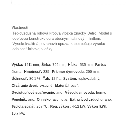
Vlastnosti
Teplovzdušná rohová krbová vložka značky Defro. Model s
oceľovou konštrukciou a otočným liatinovým hrdlom.
Vysokokvalitná povrchová úprava zabezpečuje vysokú
odolnosť krbovej vložky.
Výška
:
1411 mm
Šírka
:
792 mm
Hĺbka
:
535 mm
Farba
:
čierna
Hmotnosť
:
235
Priemer dymovodu
:
200 mm
Účinnosť
:
80.1
%
Ťah
:
12 Pa
Systém
:
teplovzdušný
Otváranie dverí
:
výsuvné
Materiál
:
oceľ
Dvojstupňové spaľovanie
:
áno
Vývod dymovodu
:
horný
Popolník
:
áno
Ohnisko
:
acumotte
Ext. prívod vzduchu
:
áno
Teplota spalín
:
267
°C
Reg. výkon
:
4-12 kW
Výkon [kW]
:
10.7
kW