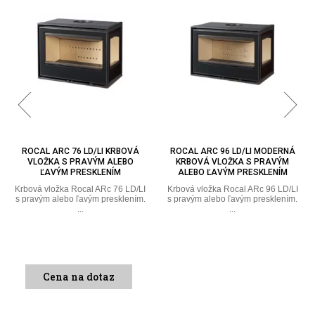
ROCAL ARC 96 LD/LI MODERNÁ
ROCAL ARC 73 TC KRBOVÁ
KRBOVÁ VLOŽKA S PRAVÝM
VLOŽKA S TROJSTRANNÝM
ALEBO ĽAVÝM PRESKLENÍM
PRESKLENÍM
Krbová vložka Rocal ARc 96 LD/LI
Krbová vložka Rocal ARc 73 TC s
s pravým alebo ľavým presklením.
trojstranným presklením
...
vyrobená z ...