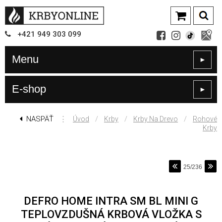
+421
949
303 099
Menu
►
E-shop
►
NASPÄŤ
⋮
/
/
/
Úvod
Krby
Krby Na Drevo
Rohové
Krby
25/236
DEFRO HOME INTRA SM BL MINI G
TEPLOVZDUŠNÁ KRBOVÁ VLOŽKA S