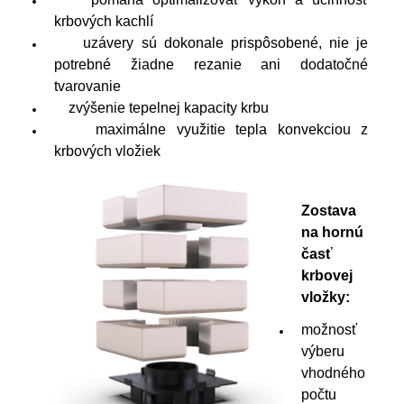
krbových kachlí
uzávery sú dokonale prispôsobené, nie je
potrebné žiadne rezanie ani dodatočné
tvarovanie
zvýšenie tepelnej kapacity krbu
maximálne využitie tepla konvekciou z
krbových vložiek
Zostava
na hornú
časť
krbovej
vložky:
možnosť
výberu
vhodného
počtu