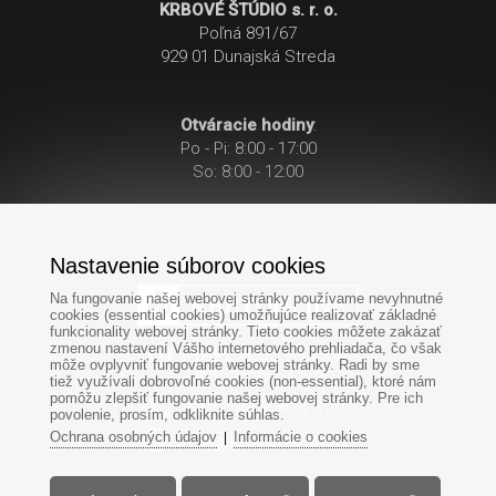
KRBOVÉ ŠTÚDIO s. r. o.
Poľná 891/67
929 01 Dunajská Streda
Otváracie hodiny
:
Po - Pi: 8:00 - 17:00
So: 8:00 - 12:00
Nastavenie súborov cookies
Na fungovanie našej webovej stránky používame nevyhnutné
cookies (essential cookies) umožňujúce realizovať základné
funkcionality webovej stránky. Tieto cookies môžete zakázať
zmenou nastavení Vášho internetového prehliadača, čo však
Po-Pi: 8:00 - 17:00
môže ovplyvniť fungovanie webovej stránky. Radi by sme
So: 8:00 - 12:00
tiež využívali dobrovoľné cookies (non-essential), ktoré nám
pomôžu zlepšiť fungovanie našej webovej stránky. Pre ich
+421
949
303 099
povolenie, prosím, odkliknite súhlas.
Ochrana osobných údajov
Informácie o cookies
|