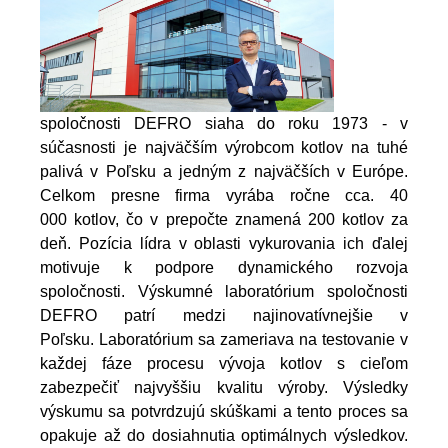
spoločnosti DEFRO siaha do roku 1973 - v
súčasnosti je najväčším výrobcom kotlov na tuhé
palivá v Poľsku a jedným z najväčších v Európe.
Celkom presne firma vyrába ročne cca. 40
000 kotlov, čo v prepočte znamená 200 kotlov za
deň. Pozícia lídra v oblasti vykurovania ich ďalej
motivuje k podpore dynamického rozvoja
spoločnosti. Výskumné laboratórium spoločnosti
DEFRO patrí medzi najinovatívnejšie v
Poľsku. Laboratórium sa zameriava na testovanie v
každej fáze procesu vývoja kotlov s cieľom
zabezpečiť najvyššiu kvalitu výroby. Výsledky
výskumu sa potvrdzujú skúškami a tento proces sa
opakuje až do dosiahnutia optimálnych výsledkov.