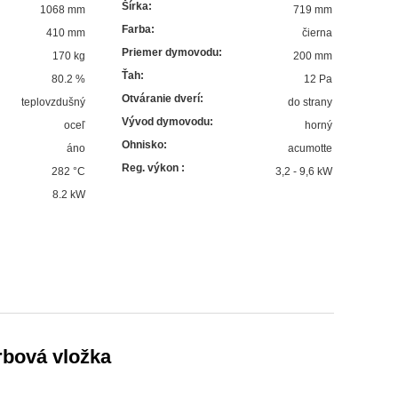
Šírka
:
1068 mm
719 mm
Farba
:
410 mm
čierna
Priemer dymovodu
:
170 kg
200 mm
Ťah
:
80.2
%
12 Pa
Otváranie dverí
:
teplovzdušný
do strany
Vývod dymovodu
:
oceľ
horný
Ohnisko
:
áno
acumotte
Reg. výkon
:
282
°C
3,2 - 9,6 kW
8.2
kW
bová vložka