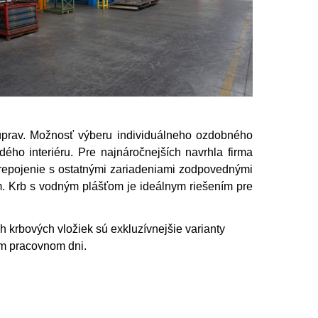
úprav. Možnosť výberu individuálneho ozdobného
ého interiéru. Pre najnáročnejších navrhla firma
repojenie s ostatnými zariadeniami zodpovednými
. Krb s vodným plášťom je ideálnym riešením pre
 krbových vložiek sú exkluzívnejšie varianty
om pracovnom dni.