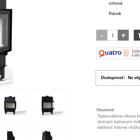
rohová
Rámik
-
+
Dostupnosť:
Na ob
Vlastnosti
Teplovzdušná rohová kr
otočným liatinovým hr
odolnosť krbovej vložky