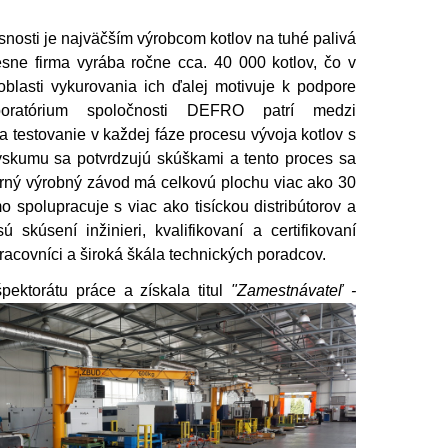
nosti je najväčším výrobcom kotlov na tuhé palivá
ne firma vyrába ročne cca. 40 000 kotlov, čo v
blasti vykurovania ich ďalej motivuje k podpore
boratórium spoločnosti DEFRO patrí medzi
a testovanie v každej fáze procesu vývoja kotlov s
výskumu sa potvrdzujú skúškami a tento proces sa
rný výrobný závod má celkovú plochu viac ako 30
spolupracuje s viac ako tisíckou distribútorov a
kúsení inžinieri, kvalifikovaní a certifikovaní
pracovníci a široká škála technických poradcov.
pektorátu práce a
získala titul
"Zamestnávateľ -