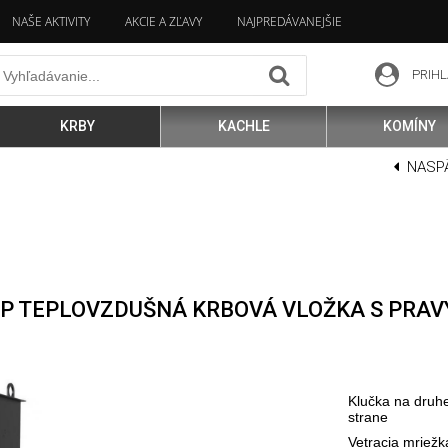
NAŠE AKTIVITY
AKCIE A ZĽAVY
NAJPREDÁVANEJŠIE
PRIHL
KRBY
KACHLE
KOMÍNY
NASP
BP TEPLOVZDUŠNÁ KRBOVÁ VLOŽKA S PRA
Klučka na druhe
strane
Vetracia mriežk