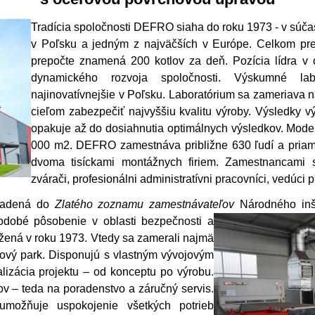
Tradícia spoločnosti DEFRO siaha do roku 1973 - v súčas
v Poľsku a jedným z najväčších v Európe. Celkom pres
prepočte znamená 200 kotlov za deň. Pozícia lídra v o
dynamického rozvoja spoločnosti. Výskumné la
najinovatívnejšie v Poľsku. Laboratórium sa zameriava n
cieľom zabezpečiť najvyššiu kvalitu výroby. Výsledky 
opakuje až do dosiahnutia optimálnych výsledkov. Mode
000 m2. DEFRO zamestnáva približne 630 ľudí a priamo 
dvoma tisíckami montážnych firiem. Zamestnancami sú s
zvárači, profesionálni administratívni pracovníci, vedúci 
radená do
Zlatého zoznamu zamestnávateľov
Národného inš
odobé pôsobenie v oblasti bezpečnosti a
žená v roku 1973. Vtedy sa zamerali najmä
ojový park. Disponujú s vlastným vývojovým
izácia projektu – od konceptu po výrobu.
v – teda na poradenstvo a záručný servis.
 umožňuje uspokojenie všetkých potrieb