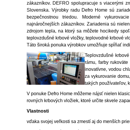
zákazníkov. DEFRO spolupracuje s viacerými zná
Slovenska. Výrobky radu Defro Home sú zariade
bezpečnostnou triedou. Moderné vykurovacie
najnáročnejších zákazníkov. Zariadenia sú niel
zdrojom tepla, na ktorý sa môžete hocikedy spo
teplovzdušné krbové vložky, teplovodné krbové vlo
Táto široká ponuka výrobkov umožňuje spĺňať ind
Teplovzdušné krbové 
rámu, farby rukoväte
inovatívne, vodou ch
za vykurovanie domu,
takých používateľov, 
V ponuke Defro Home môžeme nájsť nielen klasick
rovných krbových vložiek, ktoré určite skvele zap
Vlastnosti
vďaka svojej veľkosti sa zmestí aj do menších prie