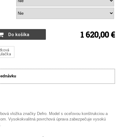
1 620,00 €
Do košíka
jednávku
bová vložka značky Defro. Model s oceľovou konštrukciou a
dlom. Vysokokvalitná povrchová úprava zabezpečuje vysokú
.