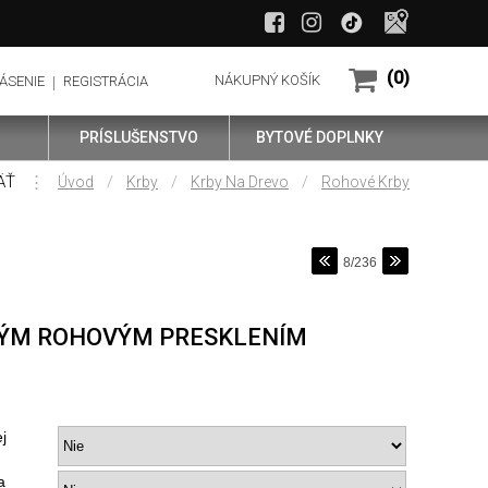
(0)
NÁKUPNÝ KOŠÍK
ÁSENIE
REGISTRÁCIA
PRÍSLUŠENSTVO
BYTOVÉ DOPLNKY
ÄŤ
⋮
/
/
/
Úvod
Krby
Krby Na Drevo
Rohové Krby
8/236
VÝM ROHOVÝM PRESKLENÍM
j
a