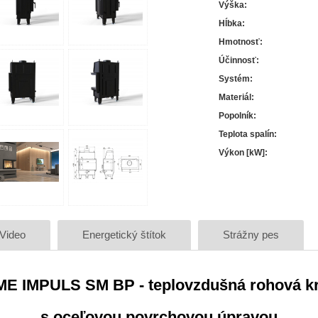
Výška
:
Hĺbka
:
Hmotnosť
:
Účinnosť
:
Systém
:
Materiál
:
Popolník
:
Teplota spalín
:
Výkon [kW]
:
Video
Energetický štítok
Strážny pes
 IMPULS SM BP - teplovzdušná rohová kr
s oceľovou povrchovou úpravou