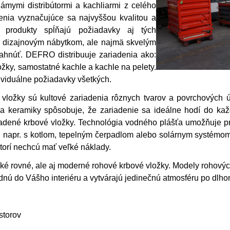
mymi distribútormi a kachliarmi z celého
nia vyznačujúce sa najvyššou kvalitou a
 produkty spĺňajú požiadavky aj tých
en dizajnovým nábytkom, ale najmä skvelým
ľahnúť. DEFRO distribuuje zariadenia ako:
žky, samostatné kachle a kachle na pelety.
ividuálne požiadavky všetkých.
vložky sú kultové zariadenia rôznych tvarov a povrchových 
 a keramiky spôsobuje, že zariadenie sa ideálne hodí do každ
ladené krbové vložky. Technológia vodného plášťa umožňuje p
 napr. s kotlom, tepelným čerpadlom alebo solárnym systémom
ktorí nechcú mať veľké náklady.
é rovné, ale aj moderné rohové krbové vložky.
Modely rohových
adnú do Vášho interiéru a vytvárajú jedinečnú atmosféru po dlh
storov