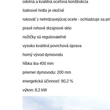
odolná a kvalitná oceľová konštrukcia
liatinové hrdlo je otočné
rukoväť z nehrdzavejúcej ocele - ochladzuje sa pr
pravé rohové dizajnové sklo
nožičky sú regulovateľné
vysoko kvalitná povrchová úprava
horný vývod dymovodu
hĺbka iba 400 mm
priemer dymovodu: 200 mm
energetická účinnosť: 80,2 %
výkon: 8,2 kW