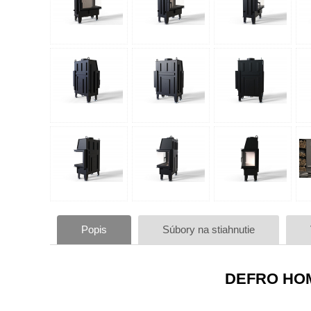
Popis
Súbory na stiahnutie
DEFRO HOME