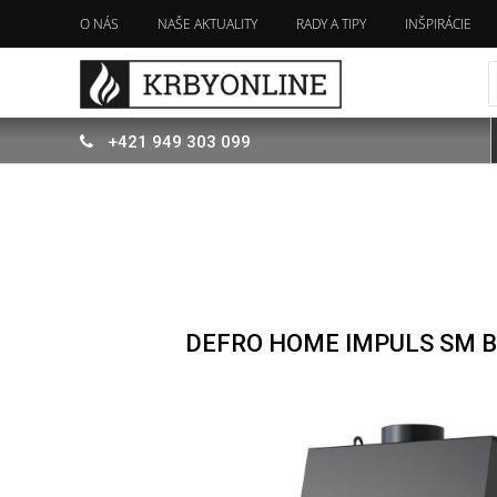
O NÁS
NAŠE AKTUALITY
RADY A TIPY
INŠPIRÁCIE
+421
949
303 099
DEFRO HOME IMPULS SM 