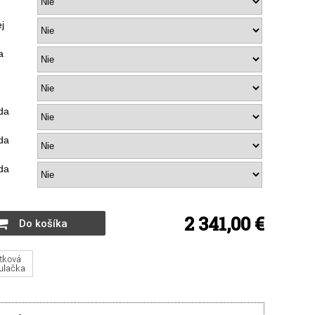
j
a
da
da
da
2 341,00 €
Do košíka