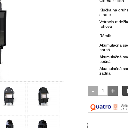
Čierna klučka
Klučka na druhe
strane
Vetracia mriežk
rohová
Rámik
Akumulačná sa
horná
Akumulačná sa
bočná
Akumulačná sa
zadná
-
+