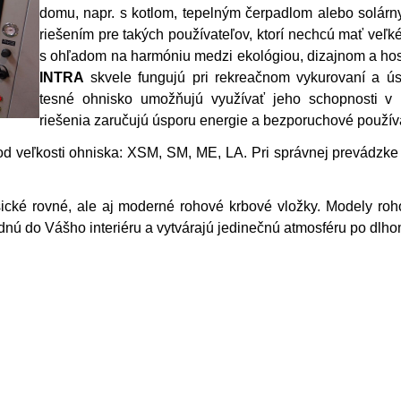
domu, napr. s kotlom, tepelným čerpadlom alebo solár
riešením pre takých používateľov, ktorí nechcú mať veľk
s ohľadom na harmóniu medzi ekológiou, dizajnom a ho
INTRA
skvele fungujú pri rekreačnom vykurovaní a ú
tesné ohnisko umožňujú využívať jeho schopnosti v
riešenia zaručujú úsporu energie a bezporuchové použív
od veľkosti ohniska: XSM, SM, ME, LA. Pri správnej prevádzke 
cké rovné, ale aj moderné rohové krbové vložky.
Modely roho
adnú do Vášho interiéru a vytvárajú jedinečnú atmosféru po dlh