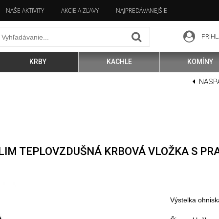
NAŠE AKTIVITY
AKCIE A ZĽAVY
NAJPREDÁVANEJŠIE
PRIHL
KRBY
KACHLE
KOMÍNY
NASP
SLIM TEPLOVZDUŠNÁ KRBOVÁ VLOŽKA S P
Výstelka ohnisk