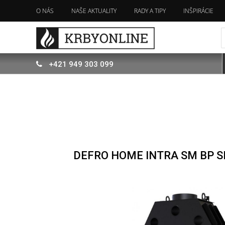
O NÁS
NAŠE AKTUALITY
RADY A TIPY
INŠPIRÁCIE
+421
949
303 099
DEFRO HOME INTRA SM BP 