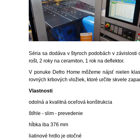
Séria sa dodáva v štyroch podobách v závislosti 
rošt, 2 roky na ceramiton, 1 rok na deflektor.
V ponuke Defro Home môžeme nájsť nielen klasi
rovných krbových vložiek, ktoré určite skvele zap
Vlastnosti
odolná a kvalitná oceľová konštrukcia
štíhle - slim - prevedenie
hĺbka iba 376 mm
liatinové hrdlo je otočné