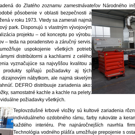
radená do
Zlatého zoznamu zamestnávateľov
Národného inš
odobé pôsobenie v oblasti bezpečnosti a
žená v roku 1973. Vtedy sa zamerali najmä
ojový park. Disponujú s vlastným vývojovým
izácia projektu – od konceptu po výrobu.
v – teda na poradenstvo a záručný servis.
 umožňuje uspokojenie všetkých potrieb
mymi distribútormi a kachliarmi z celého
nia vyznačujúce sa najvyššou kvalitou a
 produkty spĺňajú požiadavky aj tých
en dizajnovým nábytkom, ale najmä skvelým
ľahnúť. DEFRO distribuuje zariadenia ako:
žky, samostatné kachle a kachle na pelety.
ividuálne požiadavky všetkých.
Teplovzdušné krbové vložky sú kultové zariadenia rôz
individuálneho ozdobného rámu, farby rukoväte a keram
každého interiéru. Pre najnáročnejších navrhla fi
Technológia vodného plášťa umožňuje prepojenie s ost