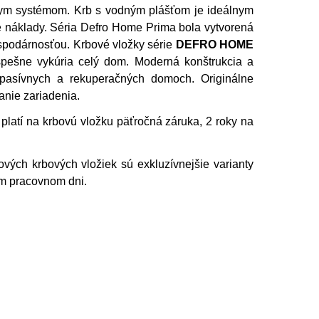
nym systémom. Krb s vodným plášťom je ideálnym
é náklady.
Séria Defro Home Prima bola vytvorená
spodárnosťou. Krbové vložky série
DEFRO HOME
spešne vykúria celý dom. Moderná konštrukcia a
 pasívnych a rekuperačných domoch. Originálne
anie zariadenia.
platí na krbovú vložku päťročná záruka, 2 roky na
vých krbových vložiek sú exkluzívnejšie varianty
om pracovnom dni.