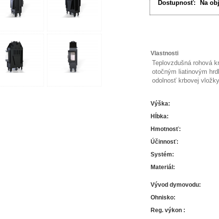
Dostupnosť:
Na ob
Vlastnosti
Teplovzdušná rohová kr
otočným liatinovým hr
odolnosť krbovej vložky
Výška
:
Hĺbka
:
Hmotnosť
:
Účinnosť
:
Systém
:
Materiál
:
Vývod dymovodu
:
Ohnisko
:
Reg. výkon
: