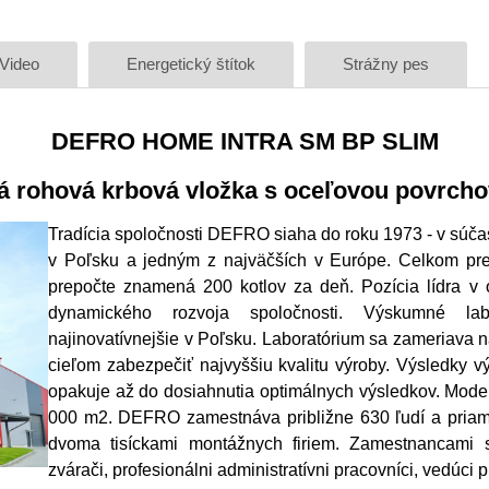
Video
Energetický štítok
Strážny pes
DEFRO HOME INTRA SM BP SLIM
á rohová krbová vložka s oceľovou povrch
Tradícia spoločnosti DEFRO siaha do roku 1973 - v súčas
v Poľsku a jedným z najväčších v Európe. Celkom pres
prepočte znamená 200 kotlov za deň. Pozícia lídra v o
dynamického rozvoja spoločnosti. Výskumné la
najinovatívnejšie v Poľsku. Laboratórium sa zameriava n
cieľom zabezpečiť najvyššiu kvalitu výroby. Výsledky 
opakuje až do dosiahnutia optimálnych výsledkov. Mode
000 m2. DEFRO zamestnáva približne 630 ľudí a priamo 
dvoma tisíckami montážnych firiem. Zamestnancami sú s
zvárači, profesionálni administratívni pracovníci, vedúci 