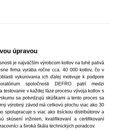
ovou úpravou
nosti je najväčším výrobcom kotlov na tuhé palivá
ne firma vyrába ročne cca. 40 000 kotlov, čo v
blasti vykurovania ich ďalej motivuje k podpore
boratórium spoločnosti DEFRO patrí medzi
a testovanie v každej fáze procesu vývoja kotlov s
výskumu sa potvrdzujú skúškami a tento proces sa
rný výrobný závod má celkovú plochu viac ako 30
spolupracuje s viac ako tisíckou distribútorov a
kúsení inžinieri, kvalifikovaní a certifikovaní
pracovníci a široká škála technických poradcov.