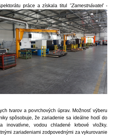
pektorátu práce a
získala titul
"Zamestnávateľ -
nych tvarov a povrchových úprav. Možnosť výberu
iky spôsobuje, že zariadenie sa ideálne hodí do
rma inovatívne, vodou chladené krbové vložky.
atnými zariadeniami zodpovednými za vykurovanie