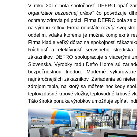
V roku 2017 bola spoločnosť DEFRO opäť za
organizátor bezpečnej práce"
čo potvrdzuje dlh
ochrany zdravia pri práci. Firma DEFRO bola zalo
na výrobu kotlov. Firma neustále rozvíja svoj str
oddelím, vďaka ktorému je možná komplexná real
Firma kladie veľký dôraz na spokojnosť zákazníko
Rýchlosť a efektívnosť servisného strediska
zákazníkov. DEFRO spolupracuje s viacerými zná
Slovenska. Výrobky radu Defro Home sú zariade
bezpečnostnou triedou. Moderné vykurovacie
najnáročnejších zákazníkov. Zariadenia sú niel
zdrojom tepla, na ktorý sa môžete hocikedy spo
teplovzdušné krbové vložky, teplovodné krbové vlo
Táto široká ponuka výrobkov umožňuje spĺňať ind