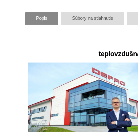
Popis
Súbory na stiahnutie
teplovzdušn