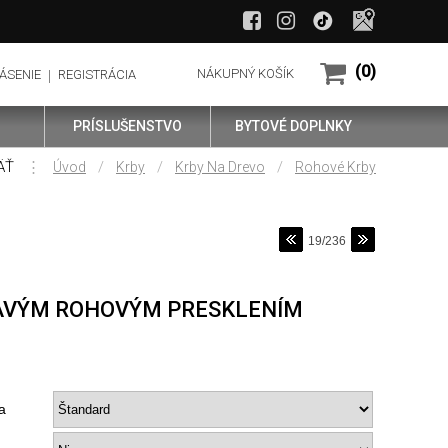
(0)
NÁKUPNÝ KOŠÍK
ÁSENIE
REGISTRÁCIA
PRÍSLUŠENSTVO
BYTOVÉ DOPLNKY
ÄŤ
⋮
/
/
/
Úvod
Krby
Krby Na Drevo
Rohové Krby
19/236
RAVÝM ROHOVÝM PRESKLENÍM
a