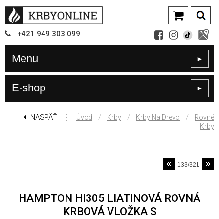
+421
949
303 099
Menu
►
E-shop
►
NASPÄŤ
⋮
/
/
/
Úvod
Krby
Krby Na Drevo
Rovné
Krby
133/321
HAMPTON HI305 LIATINOVÁ ROVNÁ
KRBOVÁ VLOŽKA S