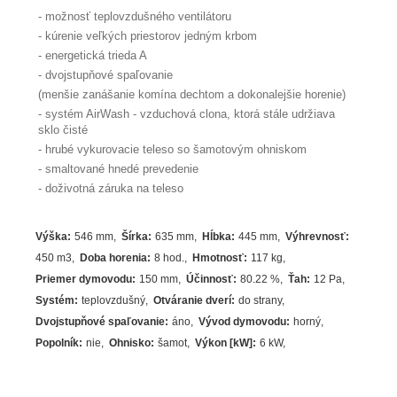
- možnosť teplovzdušného ventilátoru
- kúrenie veľkých priestorov jedným krbom
- energetická trieda A
- dvojstupňové spaľovanie
(menšie zanášanie komína dechtom a dokonalejšie horenie)
- systém AirWash - vzduchová clona, ktorá stále udržiava
sklo čisté
- hrubé vykurovacie teleso so šamotovým ohniskom
- smaltované hnedé prevedenie
- doživotná záruka na teleso
Výška
:
546 mm
Šírka
:
635 mm
Hĺbka
:
445 mm
Výhrevnosť
:
450 m3
Doba horenia
:
8 hod.
Hmotnosť
:
117 kg
Priemer dymovodu
:
150 mm
Účinnosť
:
80.22
%
Ťah
:
12 Pa
Systém
:
teplovzdušný
Otváranie dverí
:
do strany
Dvojstupňové spaľovanie
:
áno
Vývod dymovodu
:
horný
Popolník
:
nie
Ohnisko
:
šamot
Výkon [kW]
:
6
kW