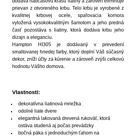
dodáva nadčasovú krásu liatiny a zároveň eliminuje
prievan z otvoreného krbu. Telo krbu je vyrobené z
kvalitnej krbovej ocele, spaľovacia komora
vyložená vysokokvalitným šamotom a jeho predná
časť pozostáva s liatiny, ktorá dodáva krbu jeho
dizajn a eleganciu.
Hampton HI305 je dodávaný v prevedení
smaltovanej hnedej farby, ktorý doplní Váš súčasný
dekor, zníži účty za kúrenie a zároveň zvýši celkovú
hodnotu Vášho domova.
Vlastnosti:
dekoratívna liatinová mriežka
odolné liate dvere
elegantná lakovaná drevená rukoväť, ktorá
ostáva studená aj počas prevádzky
bočná páka s jednoduchým ťahom na