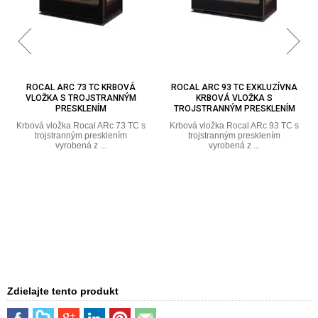
ROCAL ARC 73 TC KRBOVÁ
ROCAL ARC 93 TC EXKLUZÍVNA
VLOŽKA S TROJSTRANNÝM
KRBOVÁ VLOŽKA S
PRESKLENÍM
TROJSTRANNÝM PRESKLENÍM
Krbová vložka Rocal ARc 73 TC s
Krbová vložka Rocal ARc 93 TC s
trojstranným presklením
trojstranným presklením
vyrobená z ...
vyrobená z ...
Zdielajte tento produkt