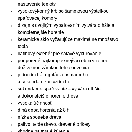
nastavenie teploty
vysokovýkonný krb so šamotovou výstelkou
spaľovacej komory
dizajn s dvojitým vypaľovaním vytvára dlhšie a
kompletnejšie horenie
keramické sklo vyžarujúce maximálne množstvo
tepla
liatinový exteriér pre sálavé vykurovanie
podporené najkomplexnejšou obmedzenou
doživotnou zárukou tohto odvetvia
jednoduchá regulácia primárneho
a sekundárneho vzduchu
sekundárne spaľovanie – vytvára dlhšie
a dokonalejšie horenie dreva
vysoká účinnosť
dlhá doba horenia až 8 h.
nízka spotreba dreva
palivo: tvrdé drevo, drevené brikety
vhodné na trvalé kúrenie