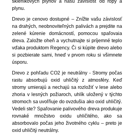
skleníkových plynov a našu závislosť od ropy a
plynu.
Drevo je cenovo dostupné – Znížte vašu závislosť
na drahých, neobnoviteľných palivách a prejdite na
zelené kúrenie domácností, pomocou spaľovaia
dreva. Založte oheň a vychutnajte si príjemné teplo
vďaka produktom Regency. Či si kúpite drevo alebo
si pozbierate sami, hneď v prvom roku si všimnete
úsporu.
Drevo z pohľadu CO2 je neutrálny - Stromy počas
rastu absorbujú oxid uhličitý z atmosféry. Keď
stromy umierajú a nechajú sa rozložiť v lese alebo
zhoria v lesných požiaroch, uhlík uložený v týchto
stromoch sa uvoľňuje do ovzdušia ako oxid uhličitý.
Vedeli ste? Spaľovanie palivového dreva produkuje
rovnaké množstvo oxidu uhličitého, ako sa
absorbovalo počas jeho životného cyklu – preto je
oxid uhličitý neutrálny.