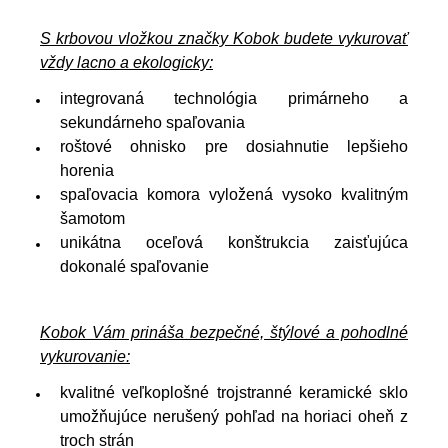
S krbovou vložkou značky Kobok budete vykurovať
vždy lacno a ekologicky:
integrovaná technológia primárneho a
sekundárneho spaľovania
roštové ohnisko pre dosiahnutie lepšieho
horenia
spaľovacia komora vyložená vysoko kvalitným
šamotom
unikátna oceľová konštrukcia zaisťujúca
dokonalé spaľovanie
Kobok Vám prináša bezpečné, štýlové a pohodlné
vykurovanie:
kvalitné veľkoplošné trojstranné keramické sklo
umožňujúce nerušený pohľad na horiaci oheň z
troch strán