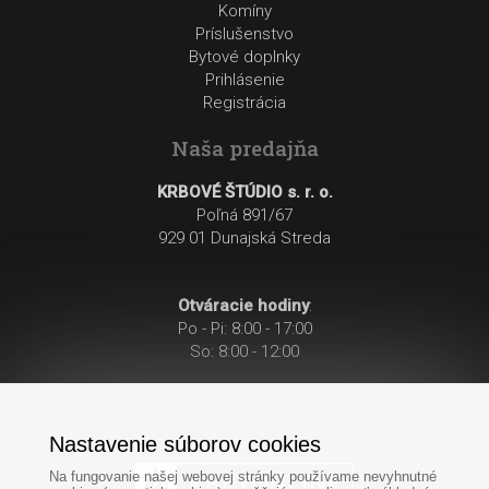
Komíny
Príslušenstvo
Bytové doplnky
Prihlásenie
Registrácia
Naša predajňa
KRBOVÉ ŠTÚDIO s. r. o.
Poľná 891/67
929 01 Dunajská Streda
Otváracie hodiny
:
Po - Pi: 8:00 - 17:00
So: 8:00 - 12:00
Nastavenie súborov cookies
Na fungovanie našej webovej stránky používame nevyhnutné