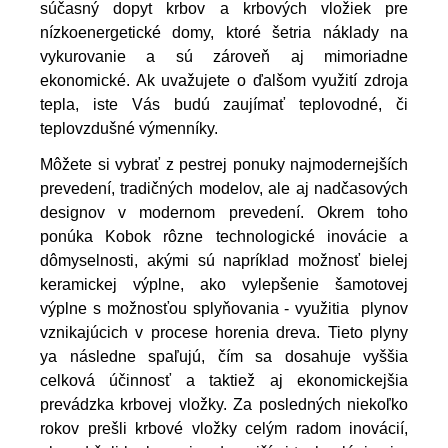
súčasný dopyt krbov a krbových vložiek pre
nízkoenergetické domy, ktoré šetria náklady na
vykurovanie a sú zároveň aj mimoriadne
ekonomické. Ak uvažujete o ďalšom využití zdroja
tepla, iste Vás budú zaujímať teplovodné, či
teplovzdušné výmenníky.
Môžete si vybrať z pestrej ponuky najmodernejších
prevedení, tradičných modelov, ale aj nadčasových
designov v modernom prevedení. Okrem toho
ponúka Kobok rôzne technologické inovácie a
dômyselnosti, akými sú napríklad možnosť bielej
keramickej výplne, ako vylepšenie šamotovej
výplne s možnosťou splyňovania - využitia plynov
vznikajúcich v procese horenia dreva. Tieto plyny
ya následne spaľujú, čím sa dosahuje vyššia
celková účinnosť a taktiež aj ekonomickejšia
prevádzka krbovej vložky. Za posledných niekoľko
rokov prešli krbové vložky celým radom inovácií,