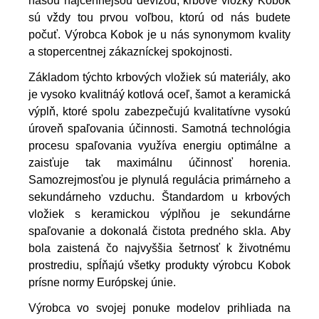
našou najcennejšou devízou, krbové vložky Kobok
sú vždy tou prvou voľbou, ktorú od nás budete
počuť. Výrobca Kobok je u nás synonymom kvality
a stopercentnej zákazníckej spokojnosti.
Základom týchto krbových vložiek sú materiály, ako
je vysoko kvalitnáý kotlová oceľ, šamot a keramická
výplň, ktoré spolu zabezpečujú kvalitatívne vysokú
úroveň spaľovania účinnosti. Samotná technológia
procesu spaľovania využíva energiu optimálne a
zaisťuje tak maximálnu účinnosť horenia.
Samozrejmosťou je plynulá regulácia primárneho a
sekundárneho vzduchu. Štandardom u krbových
vložiek s keramickou výplňou je sekundárne
spaľovanie a dokonalá čistota predného skla. Aby
bola zaistená čo najvyššia šetrnosť k životnému
prostrediu, spĺňajú všetky produkty výrobcu Kobok
prísne normy Európskej únie.
Výrobca vo svojej ponuke modelov prihliada na