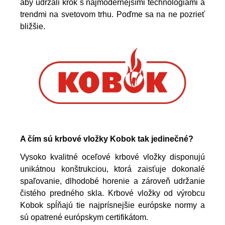
aby udržali krok s najmodernejšími technológiami a
trendmi na svetovom trhu. Poďme sa na ne pozrieť
bližšie.
A čím sú krbové vložky Kobok tak jedinečné?
Vysoko kvalitné oceľové krbové vložky disponujú
unikátnou konštrukciou, ktorá zaisťuje dokonalé
spaľovanie, dlhodobé horenie a zároveň udržanie
čistého predného skla. Krbové vložky od výrobcu
Kobok spĺňajú tie najprísnejšie európske normy a
sú opatrené európskym certifikátom.