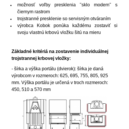
možnosť voľby presklenia "sklo modern" s
čiernym rastrom
trojstranné presklenie so servisným otváraním
výrobca Kobok ponúka každému zostaviť si
svoju vlastnú krbovú vložku šitú na mieru
Základné kritériá na zostavenie individuálnej
trojstrannej krbovej vložky:
- šírka a výška portálu (dvierok): šírka je daná
výrobcom v rozmeroch: 625, 695, 755, 805, 925
mm. Výška portálu je určená v troch rozmeroch:
450, 510 a 570 mm