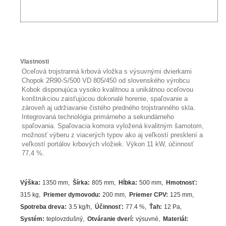
Vlastnosti
Oceľová trojstranná krbová vložka s výsuvnými dvierkami
Chopok 2R90-S/500 VD 805/450 od slovenského výrobcu
Kobok disponujúca vysoko kvalitnou a unikátnou oceľovou
konštrukciou zaisťujúcou dokonalé horenie, spaľovanie a
zároveň aj udržiavanie čistého predného trojstranného skla.
Integrovaná technológia primárneho a sekundárneho
spaľovania. Spaľovacia komora vyložená kvalitným šamotom,
možnosť výberu z viacerých typov ako aj veľkostí presklení a
veľkostí portálov krbových vložiek. Výkon 11 kW, účinnosť
77,4 %.
Výška
:
1350 mm
Šírka
:
805 mm
Hĺbka
:
500 mm
Hmotnosť
:
315 kg
Priemer dymovodu
:
200 mm
Priemer CPV
:
125 mm
Spotreba dreva
:
3.5
kg/h
Účinnosť
:
77.4
%
Ťah
:
12 Pa
Systém
:
teplovzdušný
Otváranie dverí
:
výsuvné
Materiál
: