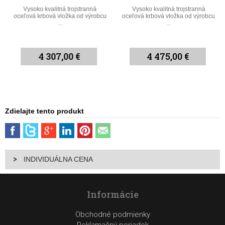
Vysoko kvalitná trojstranná
Vysoko kvalitná trojstranná
oceľová krbová vložka od výrobcu
oceľová krbová vložka od výrobcu
...
...
4 307,00 €
4 475,00 €
Zdielajte tento produkt
INDIVIDUÁLNA CENA
Informácie
Obchodné podmienky