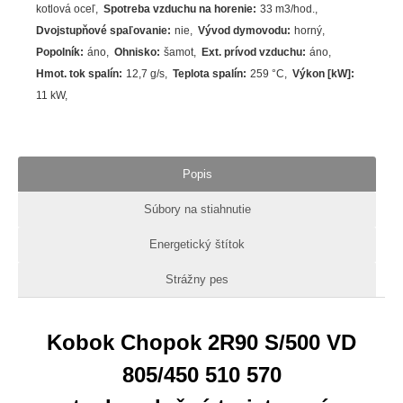
kotlová oceľ
Spotreba vzduchu na horenie
:
33 m3/hod.
Dvojstupňové spaľovanie
:
nie
Vývod dymovodu
:
horný
Popolník
:
áno
Ohnisko
:
šamot
Ext. prívod vzduchu
:
áno
Hmot. tok spalín
:
12,7 g/s
Teplota spalín
:
259
°C
Výkon [kW]
:
11
kW
Popis
Súbory na stiahnutie
Energetický štítok
Strážny pes
Kobok Chopok 2R90 S/500 VD
805/450 510 570