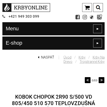
+421
949
303 099
Menu
►
E-shop
►
NASPÄŤ
⋮
/
/
Úvod
Krby
Krby Na
/
Drevo
Trojstranné Krby
6/69
KOBOK CHOPOK 2R90 S/500 VD
805/450 510 570 TEPLOVZDUŠNÁ