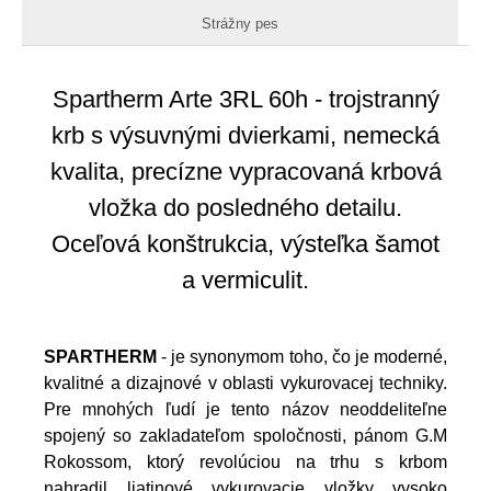
Strážny pes
Spartherm Arte 3RL 60h - trojstranný
krb s výsuvnými dvierkami, nemecká
kvalita, precízne vypracovaná krbová
vložka do posledného detailu.
Oceľová konštrukcia, výsteľka šamot
a vermiculit.
SPARTHERM
- je synonymom toho, čo je moderné,
kvalitné a dizajnové v oblasti vykurovacej techniky.
Pre mnohých ľudí je tento názov neoddeliteľne
spojený so zakladateľom spoločnosti, pánom G.M
Rokossom, ktorý revolúciou na trhu s krbom
nahradil liatinové vykurovacie vložky vysoko