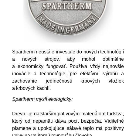
Spartherm neustále investuje do nových technológií
a nových strojov, aby mohol optimálne
a ekonomicky fungovať. Používa vždy najnovšie
inovácie a technológie, pre efektívnu výrobu a
zachovanie jedinečnosti krbových vložiek
a krbových kachlí.
Spartherm myslí ekologicky:
Drevo je najstarším palivovým materiálom ľudstva,
ktorý od nepamäti dáva pocit bezpečia. Viditeľné
plamene a upokojujúce sálavé teplo má pozitívny
vplyv na vnútornú rovnováhu človeka.