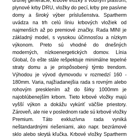
druhej generácie, krbové vložky s vodným plášťom,
plynové krby DRU, vložky do pecí, krby pre pasívne
domy a široký výber príslušenstva. Spartherm
uvádza na trh celú líniu krbových vložiek od
najmenších až po premiové značky. Rada MINI je
základný model, s vysokou účinnosťou a nízkym
výkonom. Preto sú vhodné do dnešných
moderných, nízkoenergetických domov. Línia
Global, čo ešte stále rešpektuje minimálne tepelné
straty domu a je prispôsobený týmto trendom.
Výhodou je vývod dymovodu v rozmedzí 160 -
180mm. Varia, najžiadanejšia rada s rovným alebo
rohovým presklením až do šírky 1000mm je
najoblúbenejším krbom. Tieto krbové vložky majú
vyšší výkon a dokážu vykúriť väčšie priestory.
Zároveň, ale nie v poslednom rade sú krbové vložky
Premium. Táto exkluzívna rada vyniká
neštandardnými riešeniami, ako napr. bezrámové
sklo alebo skrytá kľučka. Krbové vložky Spartherm