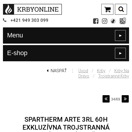
+421
949
303 099
Menu
►
E-shop
►
NASPÄŤ
⋮
/
/
Úvod
Krby
Krby Na
/
Drevo
Trojstranné Krby
34/69
SPARTHERM ARTE 3RL 60H
EXKLUZÍVNA TROJSTRANNÁ