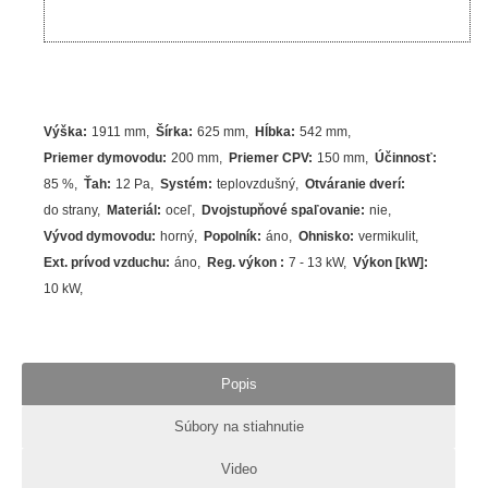
Výška
:
1911 mm
Šírka
:
625 mm
Hĺbka
:
542 mm
Priemer dymovodu
:
200 mm
Priemer CPV
:
150 mm
Účinnosť
:
85
%
Ťah
:
12 Pa
Systém
:
teplovzdušný
Otváranie dverí
:
do strany
Materiál
:
oceľ
Dvojstupňové spaľovanie
:
nie
Vývod dymovodu
:
horný
Popolník
:
áno
Ohnisko
:
vermikulit
Ext. prívod vzduchu
:
áno
Reg. výkon
:
7 - 13 kW
Výkon [kW]
:
10
kW
Popis
Súbory na stiahnutie
Video