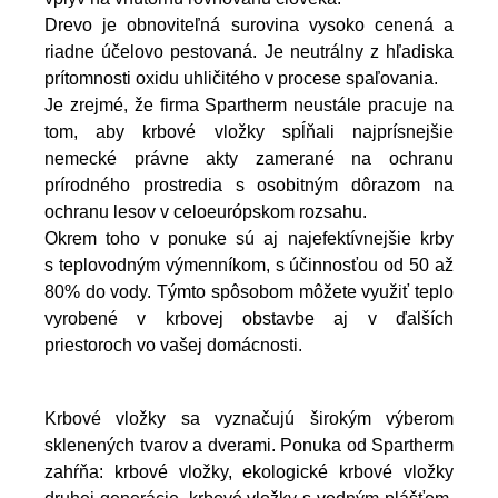
Drevo je obnoviteľná surovina vysoko cenená a
riadne účelovo pestovaná. Je neutrálny z hľadiska
prítomnosti oxidu uhličitého v procese spaľovania.
Je zrejmé, že firma Spartherm neustále pracuje na
tom, aby krbové vložky spĺňali najprísnejšie
nemecké právne akty zamerané na ochranu
prírodného prostredia s osobitným dôrazom na
ochranu lesov v celoeurópskom rozsahu.
Okrem toho v ponuke sú aj najefektívnejšie krby
s teplovodným výmenníkom, s účinnosťou od 50 až
80% do vody. Týmto spôsobom môžete využiť teplo
vyrobené v krbovej obstavbe aj
v ďalších
priestoroch vo vašej domácnosti.
Krbové vložky sa vyznačujú širokým výberom
sklenených tvarov a dverami. Ponuka od Spartherm
zahŕňa: krbové vložky, ekologické krbové vložky