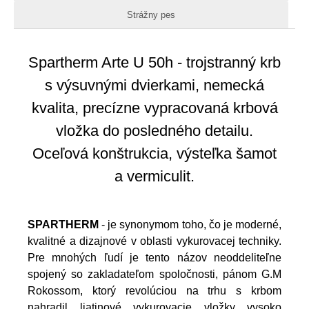
Strážny pes
Spartherm Arte U 50h - trojstranný krb
s výsuvnými dvierkami, nemecká
kvalita, precízne vypracovaná krbová
vložka do posledného detailu.
Oceľová konštrukcia, výsteľka šamot
a vermiculit.
SPARTHERM
- je synonymom toho, čo je moderné,
kvalitné a dizajnové v oblasti vykurovacej techniky.
Pre mnohých ľudí je tento názov neoddeliteľne
spojený so zakladateľom spoločnosti, pánom G.M
Rokossom, ktorý revolúciou na trhu s krbom
nahradil liatinové vykurovacie vložky vysoko