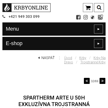
+421
949
303 099
Menu
►
E-shop
►
NASPÄŤ
⋮
/
/
Úvod
Krby
Krby Na
/
Drevo
Trojstranné Krby
32/69
SPARTHERM ARTE U 50H
EXKLUZÍVNA TROJSTRANNÁ