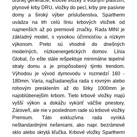
druhej generácie, krbové vložky s vodným plášťom,
plynové krby DRU, vložky do pecí, krby pre pasívne
domy a široký výber príslušenstva. Spartherm
uvádza na trh celú líniu krbových vložiek od
najmenších až po premiové značky. Rada MINI je
základný model, s vysokou účinnosťou a nízkym
výkonom. Preto sú vhodné do dnešných
moderných, nízkoenergetických domov. Línia
Global, čo ešte stále rešpektuje minimálne tepelné
straty domu a je prispôsobený týmto trendom.
Výhodou je vývod dymovodu v rozmedzí 160 -
180mm. Varia, najžiadanejšia rada s rovným alebo
rohovým presklením až do šírky 1000mm je
najoblúbenejším krbom. Tieto krbové vložky majú
vyšší výkon a dokážu vykúriť väčšie priestory.
Zároveň, ale nie v poslednom rade sú krbové vložky
Premium. Táto exkluzívna rada vyniká
neštandardnými riešeniami, ako napr. bezrámové
sklo alebo skrytá kľučka. Krbové vložky Spartherm