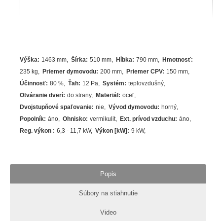
Výška
:
1463 mm
Šírka
:
510 mm
Hĺbka
:
790 mm
Hmotnosť
:
235 kg
Priemer dymovodu
:
200 mm
Priemer CPV
:
150 mm
Účinnosť
:
80
%
Ťah
:
12 Pa
Systém
:
teplovzdušný
Otváranie dverí
:
do strany
Materiál
:
oceľ
Dvojstupňové spaľovanie
:
nie
Vývod dymovodu
:
horný
Popolník
:
áno
Ohnisko
:
vermikulit
Ext. prívod vzduchu
:
áno
Reg. výkon
:
6,3 - 11,7 kW
Výkon [kW]
:
9
kW
Popis
Súbory na stiahnutie
Video