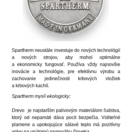
Spartherm neustále investuje do nových technológií
a nových strojov, aby mohol optimálne
a ekonomicky fungovať. Používa vždy najnovšie
inovácie a technológie, pre efektívnu výrobu a
zachovanie jedinečnosti krbových vložiek
a krbových kachlí.
Spartherm myslí ekologicky:
Drevo je najstarším palivovým materiálom ľudstva,
ktorý od nepamäti dáva pocit bezpečia. Viditeľné
plamene a upokojujúce sálavé teplo má pozitívny
vplyv na vnútornú rovnováhu človeka.