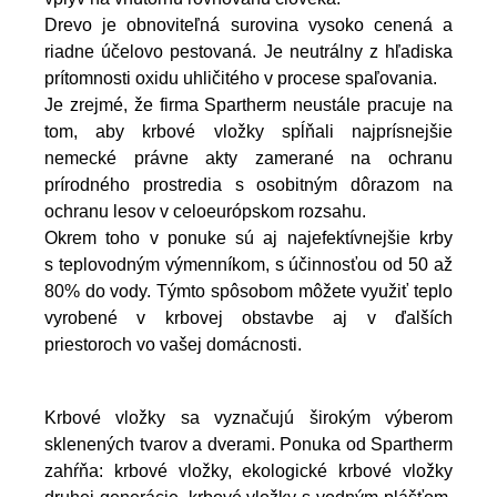
Drevo je obnoviteľná surovina vysoko cenená a
riadne účelovo pestovaná. Je neutrálny z hľadiska
prítomnosti oxidu uhličitého v procese spaľovania.
Je zrejmé, že firma Spartherm neustále pracuje na
tom, aby krbové vložky spĺňali najprísnejšie
nemecké právne akty zamerané na ochranu
prírodného prostredia s osobitným dôrazom na
ochranu lesov v celoeurópskom rozsahu.
Okrem toho v ponuke sú aj najefektívnejšie krby
s teplovodným výmenníkom, s účinnosťou od 50 až
80% do vody. Týmto spôsobom môžete využiť teplo
vyrobené v krbovej obstavbe aj
v ďalších
priestoroch vo vašej domácnosti.
Krbové vložky sa vyznačujú širokým výberom
sklenených tvarov a dverami. Ponuka od Spartherm
zahŕňa: krbové vložky, ekologické krbové vložky