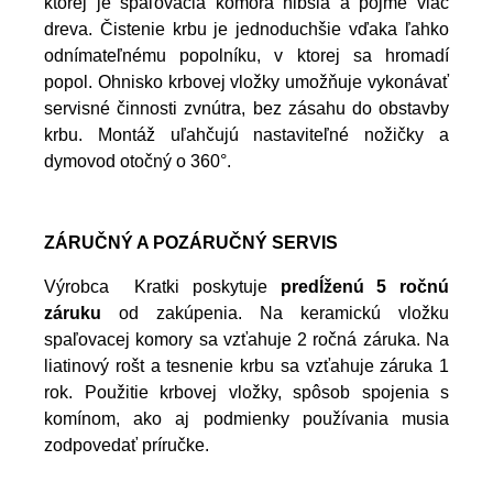
ktorej je spaľovacia komora hlbšia a pojme viac
dreva. Čistenie krbu je jednoduchšie vďaka ľahko
odnímateľnému popolníku, v ktorej sa hromadí
popol. Ohnisko krbovej vložky umožňuje vykonávať
servisné činnosti zvnútra, bez zásahu do obstavby
krbu. Montáž uľahčujú nastaviteľné nožičky a
dymovod otočný o 360°.
ZÁRUČNÝ A POZÁRUČNÝ SERVIS
Výrobca Kratki poskytuje
predĺženú 5 ročnú
záruku
od zakúpenia. Na keramickú vložku
spaľovacej komory sa vzťahuje 2 ročná záruka. Na
liatinový rošt a tesnenie krbu sa vzťahuje záruka 1
rok. Použitie krbovej vložky, spôsob spojenia s
komínom, ako aj podmienky používania musia
zodpovedať príručke.