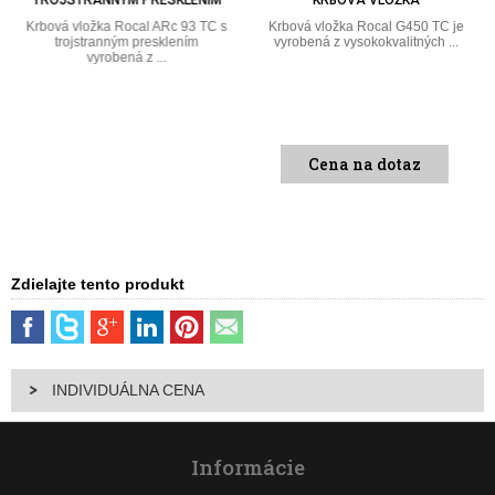
Krbová vložka Rocal ARc 93 TC s
Krbová vložka Rocal G450 TC je
trojstranným presklením
vyrobená z vysokokvalitných ...
vyrobená z ...
Cena na dotaz
Zdielajte tento produkt
INDIVIDUÁLNA CENA
Informácie