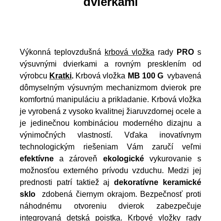
dvierkami
Výkonná teplovzdušná
krbová vložka
rady
PRO
s
výsuvnými dvierkami a rovným presklením od
výrobcu
Kratki
.
Krbová vložka
MB 100 G
vybavená
dômyselným výsuvným mechanizmom dvierok pre
komfortnú manipuláciu a prikladanie. Krbová vložka
je vyrobená z vysoko kvalitnej žiaruvzdornej ocele a
je jedinečnou kombináciou moderného dizajnu a
výnimočných vlastností. Vďaka inovatívnym
technologickým riešeniam Vám zaručí veľmi
efektívne
a zároveň
ekologické
vykurovanie s
možnosťou externého prívodu vzduchu. Medzi jej
prednosti patrí taktiež aj
dekoratívne keramické
sklo
zdobená čiernym okrajom. Bezpečnosť proti
náhodnému otvoreniu dvierok zabezpečuje
integrovaná detská poistka. Krbové vložky rady