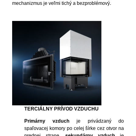
mechanizmus je veľmi tichý a bezproblémový.
TERCIÁLNY PRÍVOD VZDUCHU
Primárny vzduch
je privádzaný do
spaľovacej komory po celej šírke cez otvor na
prednej strane,
sekundárny vzduch
je