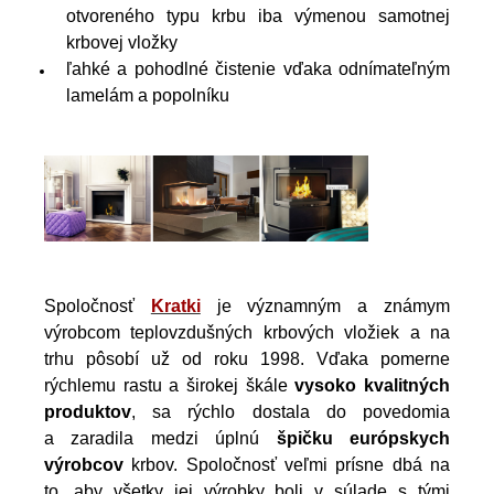
otvoreného typu krbu iba výmenou samotnej
krbovej vložky
ľahké a pohodlné čistenie vďaka odnímateľným
lamelám a popolníku
Spoločnosť
Kratki
je významným a známym
výrobcom teplovzdušných krbových vložiek a na
trhu pôsobí už od roku 1998. Vďaka pomerne
rýchlemu rastu a širokej škále
vysoko kvalitných
produktov
, sa rýchlo dostala do povedomia
a zaradila medzi úplnú
špičku európskych
výrobcov
krbov. Spoločnosť veľmi prísne dbá na
to, aby všetky jej výrobky boli v súlade s tými