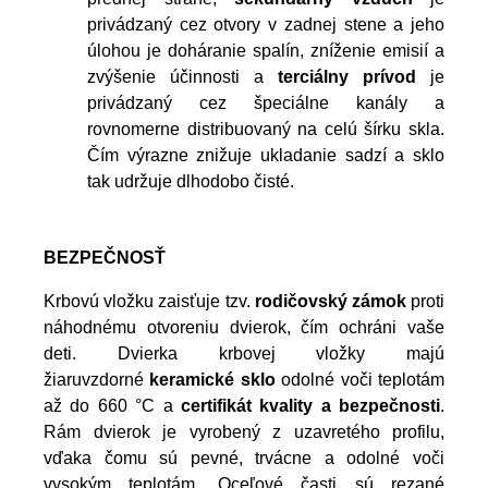
privádzaný cez otvory v zadnej stene a jeho
úlohou je doháranie spalín, zníženie emisií a
zvýšenie účinnosti a
terciálny prívod
je
privádzaný cez špeciálne kanály a
rovnomerne distribuovaný na celú šírku skla.
Čím výrazne znižuje ukladanie sadzí a sklo
tak udržuje dlhodobo čisté.
BEZPEČN
OSŤ
Krbovú vložku zaisťuje tzv.
rodičovský zámok
proti
náhodnému otvoreniu dvierok, čím ochráni vaše
deti. Dvierka krbovej vložky majú
žiaruvzdorné
keramické sklo
odolné voči teplotám
až do 660 °C a
certifikát kvality a bezpečnosti
.
Rám dvierok je vyrobený z uzavretého profilu,
vďaka čomu sú pevné, trvácne a odolné voči
vysokým teplotám. Oceľové časti sú rezané