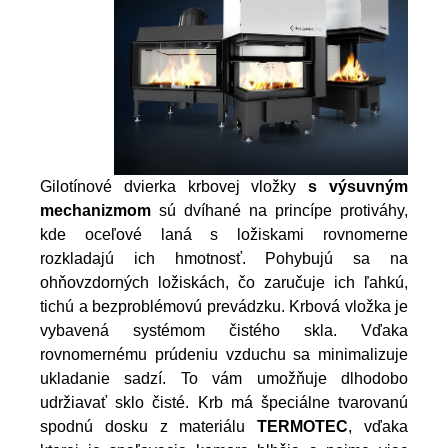
Gilotínové dvierka krbovej vložky
s výsuvným
mechanizmom
sú dvíhané na princípe protiváhy,
kde oceľové laná s ložiskami rovnomerne
rozkladajú ich hmotnosť. Pohybujú sa na
ohňovzdorných ložiskách, čo zaručuje ich ľahkú,
tichú a bezproblémovú prevádzku. Krbová vložka je
vybavená systémom čistého skla. Vďaka
rovnomernému prúdeniu vzduchu sa minimalizuje
ukladanie sadzí. To vám umožňuje dlhodobo
udržiavať sklo čisté. Krb má špeciálne tvarovanú
spodnú dosku z materiálu
TERMOTEC
, vďaka