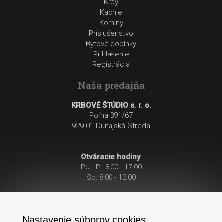
Krby
Kachle
Komíny
Príslušenstvo
Bytové doplnky
Prihlásenie
Registrácia
Naša predajňa
KRBOVÉ ŠTÚDIO s. r. o.
Poľná 891/67
929 01 Dunajská Streda
Otváracie hodiny
:
Po - Pi: 8:00 - 17:00
So: 8:00 - 12:00
Nastavenie súborov cookies