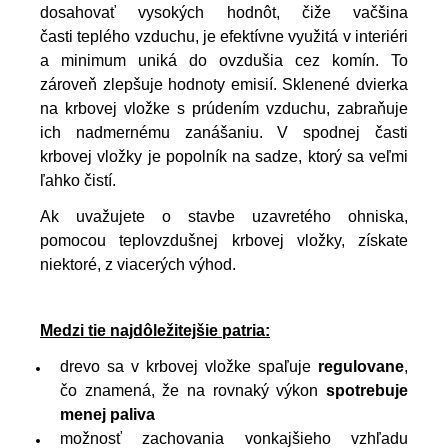
dosahovať vysokých hodnôt, čiže vačšina
časti
teplého vzduchu, je efektívne využitá v interiéri
a minimum uniká do ovzdušia cez komín. To
zároveň zlepšuje hodnoty emisií. Sklenené dvierka
na krbovej vložke s prúdením vzduchu, zabraňuje
ich nadmernému zanášaniu. V spodnej časti
krbovej vložky je popolník na sadze, ktorý sa veľmi
ľahko čistí.
Ak uvažujete o stavbe uzavretého ohniska,
pomocou teplovzdušnej krbovej vložky, získate
niektoré, z viacerých výhod.
Medzi tie najdôležitejšie patria:
drevo sa v krbovej vložke spaľuje
regulovane
,
čo znamená, že na rovnaký výkon
spotrebuje
menej paliva
možnosť zachovania vonkajšieho vzhľadu