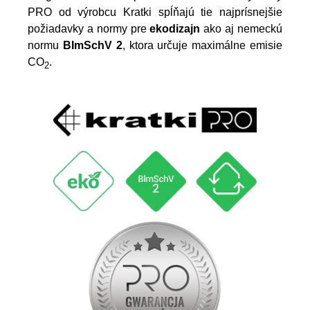
PRO od výrobcu Kratki spĺňajú tie najprísnejšie
požiadavky a normy pre
ekodizajn
ako aj nemeckú
normu
BImSchV 2
, ktora určuje maximálne emisie
CO
.
2