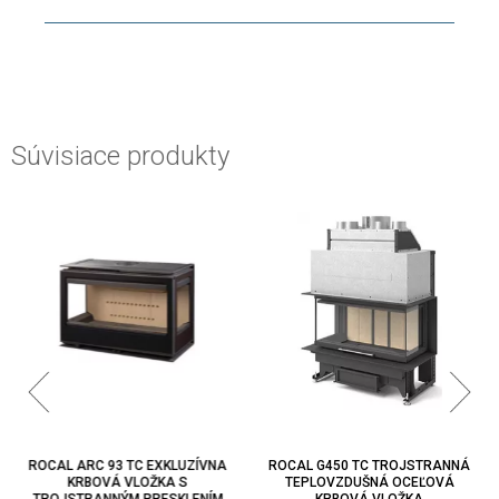
Súvisiace produkty
ROCAL ARC 93 TC EXKLUZÍVNA
ROCAL G450 TC TROJSTRANNÁ
KRBOVÁ VLOŽKA S
TEPLOVZDUŠNÁ OCEĽOVÁ
TROJSTRANNÝM PRESKLENÍM
KRBOVÁ VLOŽKA