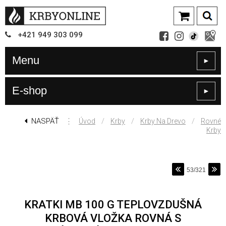
+421
949
303 099
Menu
►
E-shop
►
NASPÄŤ
⋮
/
/
/
Úvod
Krby
Krby Na Drevo
Rovné
Krby
53/321
KRATKI MB 100 G TEPLOVZDUŠNÁ
KRBOVÁ VLOŽKA ROVNÁ S