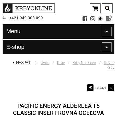
+421
949
303 099
Menu
►
E-shop
►
NASPÄŤ
⋮
/
/
/
Úvod
Krby
Krby Na Drevo
Rovné
Krby
140/321
PACIFIC ENERGY ALDERLEA T5
CLASSIC INSERT ROVNÁ OCEĽOVÁ