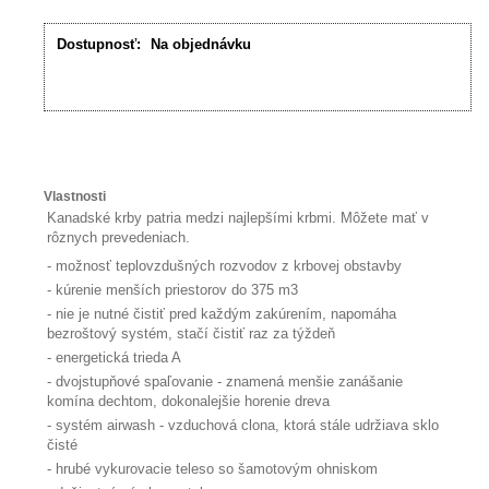
Dostupnosť:
Na objednávku
Vlastnosti
Kanadské krby patria medzi najlepšími krbmi. Môžete mať v
rôznych prevedeniach.
- možnosť teplovzdušných rozvodov z krbovej obstavby
- kúrenie menších priestorov do 375 m3
- nie je nutné čistiť pred každým zakúrením, napomáha
bezroštový systém, stačí čistiť raz za týždeň
- energetická trieda A
- dvojstupňové spaľovanie - znamená menšie zanášanie
komína dechtom, dokonalejšie horenie dreva
- systém airwash - vzduchová clona, ktorá stále udržiava sklo
čisté
- hrubé vykurovacie teleso so šamotovým ohniskom