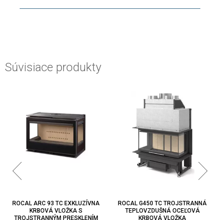
Súvisiace produkty
ROCAL ARC 93 TC EXKLUZÍVNA
ROCAL G450 TC TROJSTRANNÁ
KRBOVÁ VLOŽKA S
TEPLOVZDUŠNÁ OCEĽOVÁ
TROJSTRANNÝM PRESKLENÍM
KRBOVÁ VLOŽKA