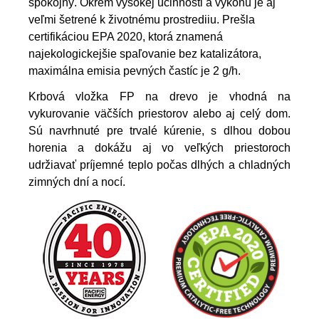
spokojný. Okrem vysokej účinnosti a výkonu je aj
veľmi šetrené k životnému prostrediiu. Prešla
certifikáciou EPA 2020, ktorá znamená
najekologickejšie spaľovanie bez katalizátora,
maximálna emisia pevných častíc je 2 g/h.
Krbová vložka FP na drevo je vhodná na
vykurovanie väčších priestorov alebo aj celý dom.
Sú navrhnuté pre trvalé kúrenie, s dlhou dobou
horenia a dokážu aj vo veľkých priestoroch
udržiavať príjemné teplo počas dlhých a chladných
zimných dní a nocí.