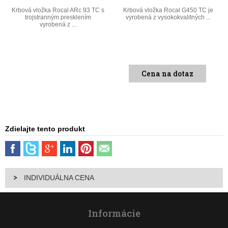
Krbová vložka Rocal ARc 93 TC s
Krbová vložka Rocal G450 TC je
trojstranným presklením
vyrobená z vysokokvalitných ...
vyrobená z ...
Cena na dotaz
Zdielajte tento produkt
INDIVIDUÁLNA CENA
Informácie