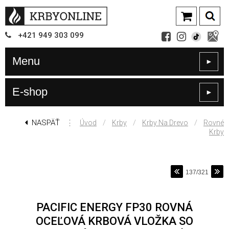
+421
949
303 099
Menu
►
E-shop
►
NASPÄŤ
⋮
/
/
/
Úvod
Krby
Krby Na Drevo
Rovné
Krby
137/321
PACIFIC ENERGY FP30 ROVNÁ
OCEĽOVÁ KRBOVÁ VLOŽKA SO