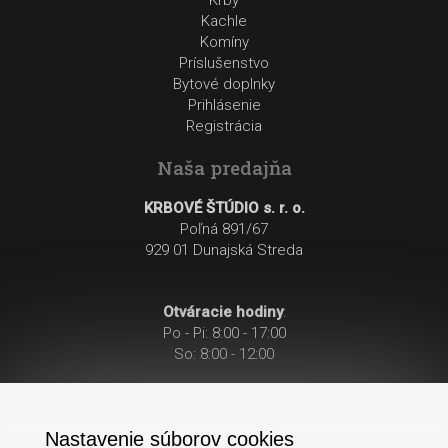
Krby
Kachle
Komíny
Príslušenstvo
Bytové doplnky
Prihlásenie
Registrácia
Naša predajňa
KRBOVÉ ŠTÚDIO s. r. o.
Poľná 891/67
929 01 Dunajská Streda
Otváracie hodiny
:
Po - Pi: 8:00 - 17:00
So: 8:00 - 12:00
Nastavenie súborov cookies