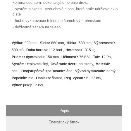
komína dechtom, dokonalejšie horenie dreva
- systém airwash - vzduchová clona, ktorá stále udržiava sklo
čisté
- hrubé vykurovacie teleso so šamotovým ohniskom
- doživotná záruka na teleso
Výška
:
930 mm
Šírka
:
880 mm
Hĺbka
:
580 mm
Výhrevnosť
:
500 m3
Doba horenia
:
12 hod.
Hmotnosť
:
315 kg
Priemer dymovodu
:
150 mm
Účinnosť
:
76.8
%
Ťah
:
12 Pa
Systém
:
teplovzdušný
Otváranie dverí
:
do strany
Materiál
:
oceľ
Dvojstupňové spaľovanie
:
áno
Vývod dymovodu
:
horný
Popolník
:
nie
Ohnisko
:
šamot
Reg. výkon
:
6 - 23 kW
Výkon [kW]
:
12
kW
Popis
Energetický štítok