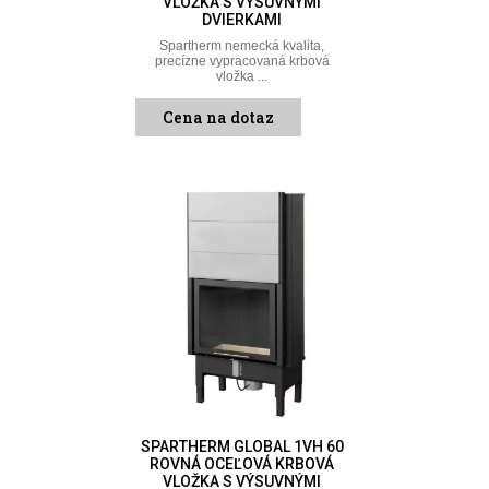
VLOŽKA S VÝSUVNÝMI
DVIERKAMI
Spartherm nemecká kvalita,
precízne vypracovaná krbová
vložka ...
Cena na dotaz
SPARTHERM GLOBAL 1VH 60
ROVNÁ OCEĽOVÁ KRBOVÁ
VLOŽKA S VÝSUVNÝMI