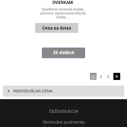
DVIERKAMI
Spartherm nemecká kvalita,
precízne vypracovaná krbová
vložka ...
Cena na dotaz
25 ďalších
1
2
3
INDIVIDUÁLNA CENA
Informácie
Obchodné podmienky