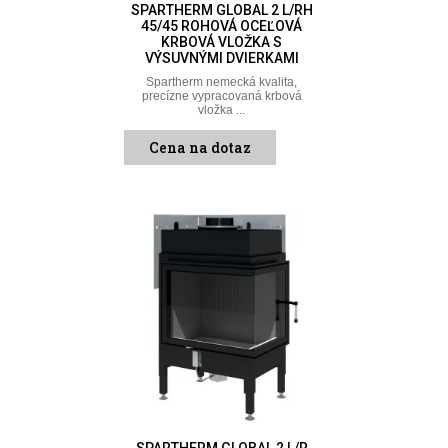
SPARTHERM GLOBAL 2 L/RH
45/45 ROHOVÁ OCEĽOVÁ
KRBOVÁ VLOŽKA S
VÝSUVNÝMI DVIERKAMI
Spartherm nemecká kvalita,
precízne vypracovaná krbová
vložka ...
Cena na dotaz