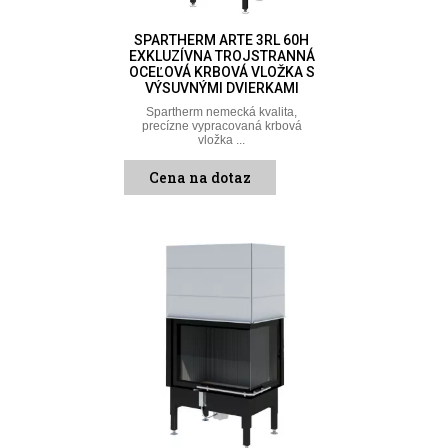
SPARTHERM ARTE 3RL 60H
EXKLUZÍVNA TROJSTRANNÁ
OCEĽOVÁ KRBOVÁ VLOŽKA S
VÝSUVNÝMI DVIERKAMI
Spartherm nemecká kvalita,
precízne vypracovaná krbová
vložka ...
Cena na dotaz