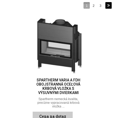
1
2
3
SPARTHERM VARIA A FDH
OBOJSTRANNÁ OCEĽOVÁ
KRBOVÁ VLOŽKA S
VÝSUVNÝMI DVIERKAMI
Spartherm nemecká kvalita,
precízne vypracovaná krbová
vložka ...
Cena na dotaz