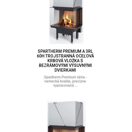
SPARTHERM PREMIUM A 3RL
60H TROJSTRANNÁ OCEĽOVÁ
KRBOVÁ VLOŽKA S
BEZRÁMOVÝMI VÝSUVNÝMI
DVIERKAMI
Spartherm Premium séria -
nemecká kvalita, precízne
vypracovaná ...