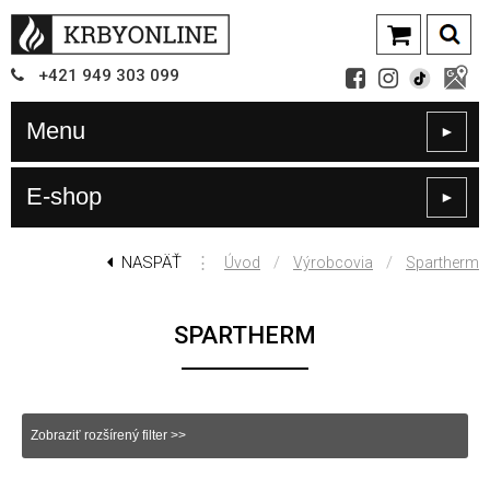
+421
949
303 099
Menu
►
E-shop
►
NASPÄŤ
⋮
/
/
Úvod
Výrobcovia
Spartherm
SPARTHERM
Zobraziť rozšírený filter >>