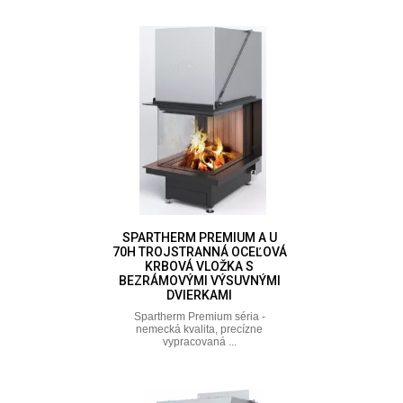
SPARTHERM PREMIUM A U
70H TROJSTRANNÁ OCEĽOVÁ
KRBOVÁ VLOŽKA S
BEZRÁMOVÝMI VÝSUVNÝMI
DVIERKAMI
Spartherm Premium séria -
nemecká kvalita, precízne
vypracovaná ...