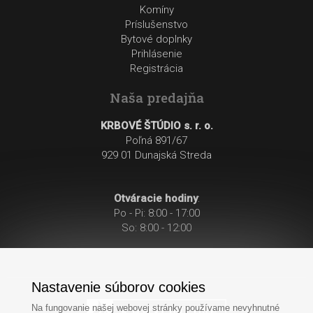
Komíny
Príslušenstvo
Bytové doplnky
Prihlásenie
Registrácia
Naša predajňa
KRBOVÉ ŠTÚDIO s. r. o.
Poľná 891/67
929 01 Dunajská Streda
Otváracie hodiny
:
Po - Pi: 8:00 - 17:00
So: 8:00 - 12:00
Nastavenie súborov cookies
Na fungovanie našej webovej stránky používame nevyhnutné