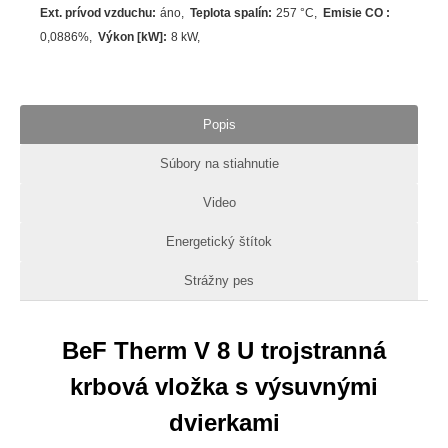
Ext. prívod vzduchu
:
áno
Teplota spalín
:
257
°C
Emisie CO
:
0,0886%
Výkon [kW]
:
8
kW
Popis
Súbory na stiahnutie
Video
Energetický štítok
Strážny pes
BeF Therm V 8 U trojstranná
krbová vložka s výsuvnými
dvierkami