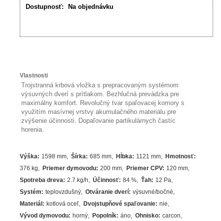
Dostupnosť:
Na objednávku
Vlastnosti
Trojstranná krbová vložka s prepracovaným systémom
výsuvných dverí s prítlakom. Bezhlučná prevádzka pre
maximálny komfort. Revolučný tvar spaľovacej komory s
využitím masívnej vrstvy akumulačného materiálu pre
zvýšenie účinnosti. Dopaľovanie partikulárnych častíc
horenia.
Výška
:
1598 mm
Šírka
:
685 mm
Hĺbka
:
1121 mm
Hmotnosť
:
376 kg
Priemer dymovodu
:
200 mm
Priemer CPV
:
120 mm
Spotreba dreva
:
2.7
kg/h
Účinnosť
:
84
%
Ťah
:
12 Pa
Systém
:
teplovzdušný
Otváranie dverí
:
výsuvné/bočné
Materiál
:
kotlová oceľ
Dvojstupňové spaľovanie
:
nie
Vývod dymovodu
:
horný
Popolník
:
áno
Ohnisko
:
carcon