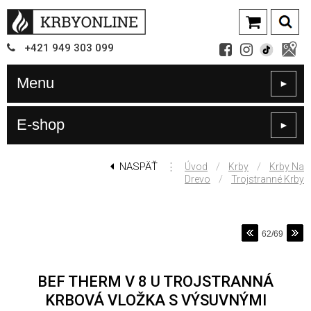
+421
949
303 099
Menu
►
E-shop
►
NASPÄŤ
⋮
/
/
Úvod
Krby
Krby Na
/
Drevo
Trojstranné Krby
62/69
BEF THERM V 8 U TROJSTRANNÁ
KRBOVÁ VLOŽKA S VÝSUVNÝMI