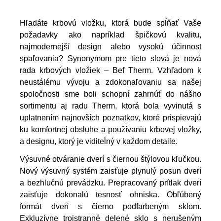
Hľadáte krbovú vložku, ktorá bude spĺňať Vaše
požadavky ako napríklad špičkovú kvalitu,
najmodernejší design alebo vysokú účinnost
spaľovania? Synonymom pre tieto slová je nová
rada krbových vložiek – Bef Therm. Vzhľadom k
neustálému vývoju a zdokonaľovaniu sa našej
spoločnosti sme boli schopní zahrnúť do nášho
sortimentu aj radu Therm, ktorá bola vyvinutá s
uplatnením najnovších poznatkov, ktoré prispievajú
ku komfortnej obsluhe a používaniu krbovej vložky,
a designu, ktorý je viditeĺný v každom detaile.
Výsuvné otváranie dverí s čiernou štýlovou kľučkou.
Nový výsuvný systém zaisťuje plynulý posun dverí
a bezhlučnú prevádzku. Prepracovaný prítlak dverí
zaisťuje dokonalú tesnosť ohniska. Obľúbený
formát dverí s čierno podfarbeným sklom.
Exkluzívne trojstranné delené sklo s nerušeným