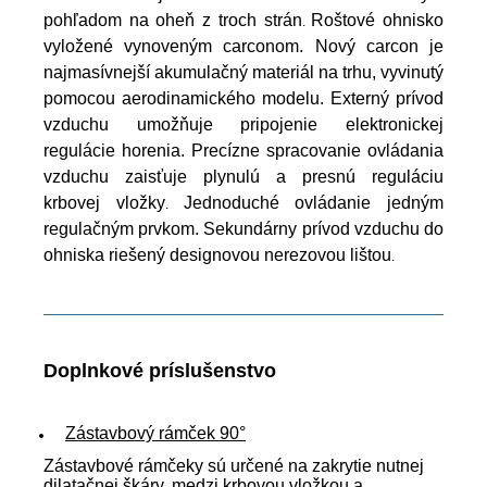
pohľadom na oheň z troch strán
Roštové ohnisko
.
vyložené vynoveným carconom. Nový carcon je
najmasívnejší akumulačný materiál na trhu, vyvinutý
pomocou aerodinamického modelu. Externý prívod
vzduchu umožňuje pripojenie elektronickej
regulácie horenia. Precízne spracovanie ovládania
vzduchu zaisťuje plynulú a presnú reguláciu
krbovej vložky
Jednoduché ovládanie jedným
.
regulačným prvkom. Sekundárny prívod vzduchu do
ohniska riešený designovou nerezovou lištou
.
Doplnkové príslušenstvo
Zástavbový rámček 90°
Zástavbové rámčeky sú určené na zakrytie nutnej
dilatačnej škáry, medzi krbovou vložkou a