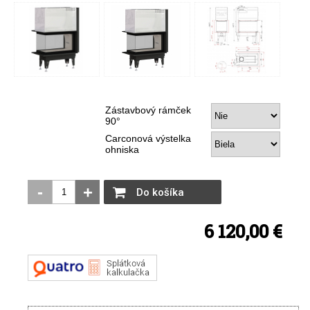
Zástavbový rámček
90°
Carconová výstelka
ohniska
-
+
Do košíka
6 120,00 €